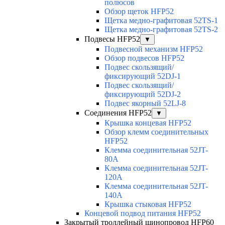
полюсов
Обзор щеток HFP52
Щетка медно-графитовая 52TS-1
Щетка медно-графитовая 52TS-2
Подвесы HFP52
▼
Подвесной механизм HFP52
Обзор подвесов HFP52
Подвес скользящий/
фиксирующий 52DJ-1
Подвес скользящий/
фиксирующий 52DJ-2
Подвес якорный 52LJ-8
Соединения HFP52
▼
Крышка концевая HFP52
Обзор клемм соединительных
HFP52
Клемма соединительная 52JT-
80A
Клемма соединительная 52JT-
120A
Клемма соединительная 52JT-
140A
Крышка стыковая HFP52
Концевой подвод питания HFP52
Закрытый троллейный шинопровод HFP60