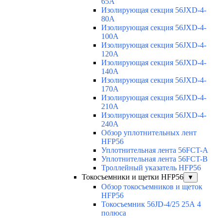
65A
Изолирующая секция 56JXD-4-
80A
Изолирующая секция 56JXD-4-
100A
Изолирующая секция 56JXD-4-
120A
Изолирующая секция 56JXD-4-
140A
Изолирующая секция 56JXD-4-
170A
Изолирующая секция 56JXD-4-
210A
Изолирующая секция 56JXD-4-
240A
Обзор уплотнительных лент
HFP56
Уплотнительная лента 56FCT-A
Уплотнительная лента 56FCT-B
Троллейный указатель HFP56
Токосъемники и щетки HFP56
▼
Обзор токосъемников и щеток
HFP56
Токосъемник 56JD-4/25 25А 4
полюса