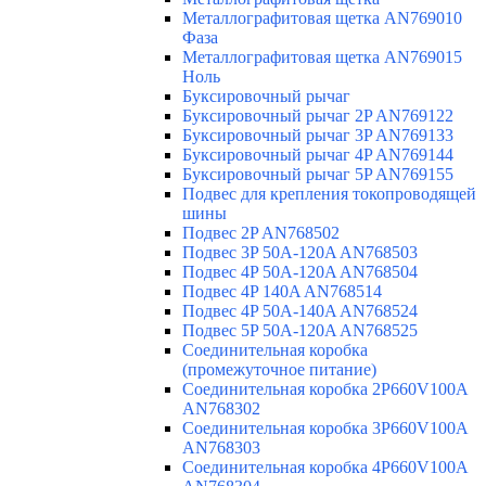
Металлографитовая щетка AN769010
Фаза
Металлографитовая щетка AN769015
Ноль
Буксировочный рычаг
Буксировочный рычаг 2P AN769122
Буксировочный рычаг 3P AN769133
Буксировочный рычаг 4P AN769144
Буксировочный рычаг 5P AN769155
Подвес для крепления токопроводящей
шины
Подвес 2P AN768502
Подвес 3P 50A-120A AN768503
Подвес 4P 50A-120A AN768504
Подвес 4P 140A AN768514
Подвес 4P 50A-140A AN768524
Подвес 5P 50A-120A AN768525
Соединительная коробка
(промежуточное питание)
Соединительная коробка 2P660V100A
AN768302
Соединительная коробка 3P660V100A
AN768303
Соединительная коробка 4P660V100A