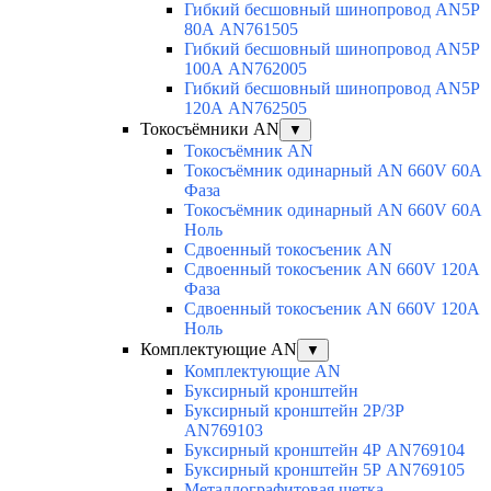
Гибкий бесшовный шинопровод AN5P
80А AN761505
Гибкий бесшовный шинопровод AN5P
100А AN762005
Гибкий бесшовный шинопровод AN5P
120А AN762505
Токосъёмники AN
▼
Токосъёмник AN
Токосъёмник одинарный AN 660V 60A
Фаза
Токосъёмник одинарный AN 660V 60A
Ноль
Сдвоенный токосъеник AN
Сдвоенный токосъеник AN 660V 120A
Фаза
Сдвоенный токосъеник AN 660V 120A
Ноль
Комплектующие AN
▼
Комплектующие AN
Буксирный кронштейн
Буксирный кронштейн 2Р/3Р
AN769103
Буксирный кронштейн 4Р AN769104
Буксирный кронштейн 5Р AN769105
Металлографитовая щетка