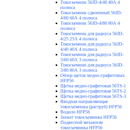
Токосъемник 56JD-4/40 40А 4
полюса
Токосъемник сдвоенный 56JD-
4/60 60А 4 полюса
Токосъемник 56JD-4/80 80А 4
полюса
Токосъемник для радиуса 56JD-
4/25 25А 4 полюса
Токосъемник для радиуса 56JD-
4/40 40А 4 полюса
Токосъемник для радиуса 56JD-
3/60 60А 3 полюса
Токосъемник для радиуса 56JD-
3/80 80А 3 полюса
Обзор щеток медно-графитовых
HFP56
Щетка медно-графитовая 56TS-1
Щетка медно-графитовая 56TS-2
Щетка медно-графитовая 56TS-3
Вводная направляющая
токосъемника (раструб) HFP56
Водило HFP56
Захват токосъемника HFP56
Подвесной механизм
токосъемника HFP56