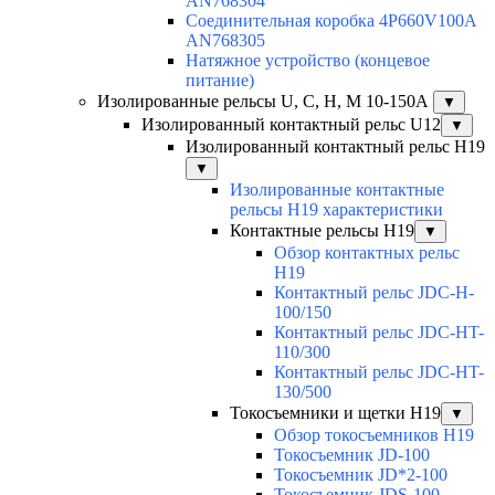
AN768304
Соединительная коробка 4P660V100A
AN768305
Натяжное устройство (концевое
питание)
Изолированные рельсы U, C, H, M 10-150А
▼
Изолированный контактный рельс U12
▼
Изолированный контактный рельс Н19
▼
Изолированные контактные
рельсы Н19 характеристики
Контактные рельсы H19
▼
Обзор контактных рельс
H19
Контактный рельс JDC-H-
100/150
Контактный рельс JDC-HT-
110/300
Контактный рельс JDC-HT-
130/500
Токосъемники и щетки H19
▼
Обзор токосъемников H19
Токосъемник JD-100
Токосъемник JD*2-100
Токосъемник JDS-100