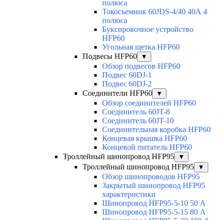
полюса
Токосъемник 60JDS-4/40 40А 4
полюса
Буксировочное устройство
HFP60
Угольная щетка HFP60
Подвесы HFP60
▼
Обзор подвесов HFP60
Подвес 60DJ-1
Подвес 60DJ-2
Соединители HFP60
▼
Обзор соединителей HFP60
Соединитель 60JT-8
Соединитель 60JT-10
Соединительная коробка HFP60
Концевая крышка HFP60
Концевой питатель HFP60
Троллейный шинопровод HFP95
▼
Троллейный шинопровод HFP95
▼
Обзор шинопроводов HFP95
Закрытый шинопровод HFP95
характеристики
Шинопровод HFP95-5-10 50 А
Шинопровод HFP95-5-15 80 А