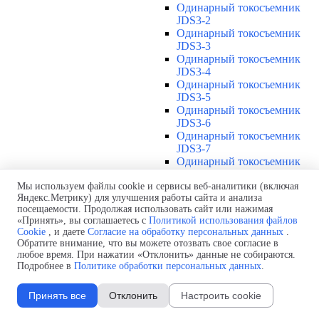
Одинарный токосъемник
JDS3-2
Одинарный токосъемник
JDS3-3
Одинарный токосъемник
JDS3-4
Одинарный токосъемник
JDS3-5
Одинарный токосъемник
JDS3-6
Одинарный токосъемник
JDS3-7
Одинарный токосъемник
JDS3-8
Одинарный токосъемник
Мы используем файлы cookie и сервисы веб-аналитики (включая
Яндекс.Метрику) для улучшения работы сайта и анализа
JDS3-9
посещаемости. Продолжая использовать сайт или нажимая
Одинарный токосъемник
«Принять», вы соглашаетесь с
Политикой использования файлов
JDS3-10
Cookie
, и даете
Согласие на обработку персональных данных
.
Одинарный токосъемник
Обратите внимание, что вы можете отозвать свое согласие в
JDS3-11
любое время. При нажатии «Отклонить» данные не собираются.
Одинарный токосъемник
Подробнее в
Политике обработки персональных данных
.
JDS3-12
Соединения U12
▼
Принять все
Отклонить
Настроить cookie
Защитная оболочка для
соединений U12