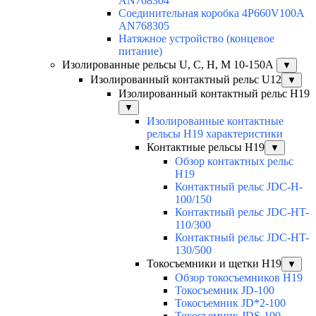
AN768304
Соединительная коробка 4P660V100A
AN768305
Натяжное устройство (концевое
питание)
Изолированные рельсы U, C, H, M 10-150А
▼
Изолированный контактный рельс U12
▼
Изолированный контактный рельс Н19
▼
Изолированные контактные
рельсы Н19 характеристики
Контактные рельсы H19
▼
Обзор контактных рельс
H19
Контактный рельс JDC-H-
100/150
Контактный рельс JDC-HT-
110/300
Контактный рельс JDC-HT-
130/500
Токосъемники и щетки H19
▼
Обзор токосъемников H19
Токосъемник JD-100
Токосъемник JD*2-100
Токосъемник JDS-100