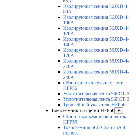
65A
Изолирующая секция 56JXD-4-
80A
Изолирующая секция 56JXD-4-
100A
Изолирующая секция 56JXD-4-
120A
Изолирующая секция 56JXD-4-
140A
Изолирующая секция 56JXD-4-
170A
Изолирующая секция 56JXD-4-
210A
Изолирующая секция 56JXD-4-
240A
Обзор уплотнительных лент
HFP56
Уплотнительная лента 56FCT-A
Уплотнительная лента 56FCT-B
Троллейный указатель HFP56
Токосъемники и щетки HFP56
▼
Обзор токосъемников и щеток
HFP56
Токосъемник 56JD-4/25 25А 4
полюса