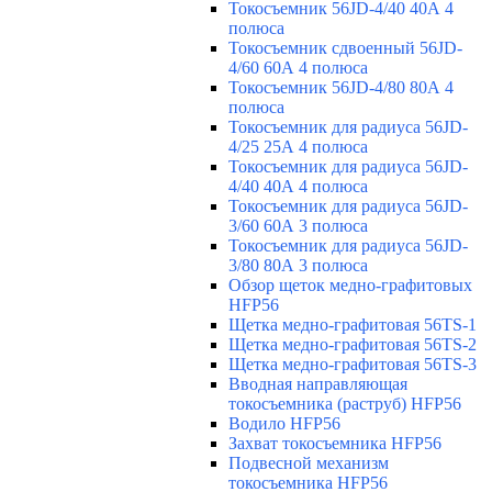
Токосъемник 56JD-4/40 40А 4
полюса
Токосъемник сдвоенный 56JD-
4/60 60А 4 полюса
Токосъемник 56JD-4/80 80А 4
полюса
Токосъемник для радиуса 56JD-
4/25 25А 4 полюса
Токосъемник для радиуса 56JD-
4/40 40А 4 полюса
Токосъемник для радиуса 56JD-
3/60 60А 3 полюса
Токосъемник для радиуса 56JD-
3/80 80А 3 полюса
Обзор щеток медно-графитовых
HFP56
Щетка медно-графитовая 56TS-1
Щетка медно-графитовая 56TS-2
Щетка медно-графитовая 56TS-3
Вводная направляющая
токосъемника (раструб) HFP56
Водило HFP56
Захват токосъемника HFP56
Подвесной механизм
токосъемника HFP56