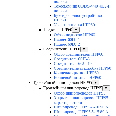
полюса
Токосъемник 60JDS-4/40 40А 4
полюса
Буксировочное устройство
HFP60
Угольная щетка HFP60
Подвесы HFP60
▼
Обзор подвесов HFP60
Подвес 60DJ-1
Подвес 60DJ-2
Соединители HFP60
▼
Обзор соединителей HFP60
Соединитель 60JT-8
Соединитель 60JT-10
Соединительная коробка HFP60
Концевая крышка HFP60
Концевой питатель HFP60
Троллейный шинопровод HFP95
▼
Троллейный шинопровод HFP95
▼
Обзор шинопроводов HFP95
Закрытый шинопровод HFP95
характеристики
Шинопровод HFP95-5-10 50 А
Шинопровод HFP95-5-15 80 А