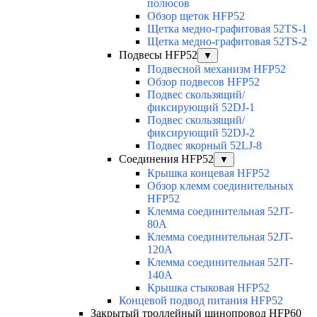
полюсов
Обзор щеток HFP52
Щетка медно-графитовая 52TS-1
Щетка медно-графитовая 52TS-2
Подвесы HFP52
▼
Подвесной механизм HFP52
Обзор подвесов HFP52
Подвес скользящий/
фиксирующий 52DJ-1
Подвес скользящий/
фиксирующий 52DJ-2
Подвес якорный 52LJ-8
Соединения HFP52
▼
Крышка концевая HFP52
Обзор клемм соединительных
HFP52
Клемма соединительная 52JT-
80A
Клемма соединительная 52JT-
120A
Клемма соединительная 52JT-
140A
Крышка стыковая HFP52
Концевой подвод питания HFP52
Закрытый троллейный шинопровод HFP60