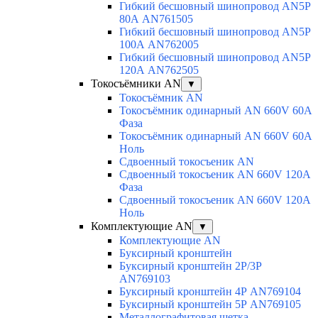
Гибкий бесшовный шинопровод AN5P
80А AN761505
Гибкий бесшовный шинопровод AN5P
100А AN762005
Гибкий бесшовный шинопровод AN5P
120А AN762505
Токосъёмники AN
▼
Токосъёмник AN
Токосъёмник одинарный AN 660V 60A
Фаза
Токосъёмник одинарный AN 660V 60A
Ноль
Сдвоенный токосъеник AN
Сдвоенный токосъеник AN 660V 120A
Фаза
Сдвоенный токосъеник AN 660V 120A
Ноль
Комплектующие AN
▼
Комплектующие AN
Буксирный кронштейн
Буксирный кронштейн 2Р/3Р
AN769103
Буксирный кронштейн 4Р AN769104
Буксирный кронштейн 5Р AN769105
Металлографитовая щетка