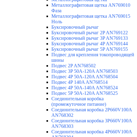
Металлографитовая щетка AN769010
Фаза
Металлографитовая щетка AN769015
Ноль
Буксировочный рычаг
Буксировочный рычаг 2P AN769122
Буксировочный рычаг 3P AN769133
Буксировочный рычаг 4P AN769144
Буксировочный рычаг 5P AN769155
Подвес для крепления токопроводящей
шины
Подвес 2P AN768502
Подвес 3P 50A-120A AN768503
Подвес 4P 50A-120A AN768504
Подвес 4P 140A AN768514
Подвес 4P 50A-140A AN768524
Подвес 5P 50A-120A AN768525
Соединительная коробка
(промежуточное питание)
Соединительная коробка 2P660V100A
AN768302
Соединительная коробка 3P660V100A
AN768303
Соединительная коробка 4P660V100A