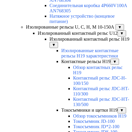
AN768304
Соединительная коробка 4P660V100A
AN768305
Натяжное устройство (концевое
питание)
Изолированные рельсы U, C, H, M 10-150А
▼
Изолированный контактный рельс U12
▼
Изолированный контактный рельс Н19
▼
Изолированные контактные
рельсы Н19 характеристики
Контактные рельсы H19
▼
Обзор контактных рельс
H19
Контактный рельс JDC-H-
100/150
Контактный рельс JDC-HT-
110/300
Контактный рельс JDC-HT-
130/500
Токосъемники и щетки H19
▼
Обзор токосъемников H19
Токосъемник JD-100
Токосъемник JD*2-100
Токосъемник JDS-100