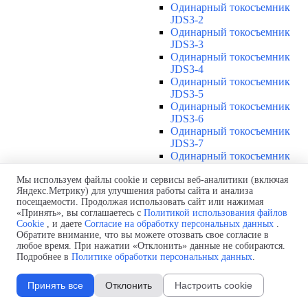
Одинарный токосъемник
JDS3-2
Одинарный токосъемник
JDS3-3
Одинарный токосъемник
JDS3-4
Одинарный токосъемник
JDS3-5
Одинарный токосъемник
JDS3-6
Одинарный токосъемник
JDS3-7
Одинарный токосъемник
JDS3-8
Одинарный токосъемник
Мы используем файлы cookie и сервисы веб-аналитики (включая
Яндекс.Метрику) для улучшения работы сайта и анализа
JDS3-9
посещаемости. Продолжая использовать сайт или нажимая
Одинарный токосъемник
«Принять», вы соглашаетесь с
Политикой использования файлов
JDS3-10
Cookie
, и даете
Согласие на обработку персональных данных
.
Одинарный токосъемник
Обратите внимание, что вы можете отозвать свое согласие в
JDS3-11
любое время. При нажатии «Отклонить» данные не собираются.
Одинарный токосъемник
Подробнее в
Политике обработки персональных данных
.
JDS3-12
Соединения U12
▼
Принять все
Отклонить
Настроить cookie
Защитная оболочка для
соединений U12