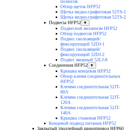
полюсов
Обзор щеток HFP52
Щетка медно-графитовая 52TS-1
Щетка медно-графитовая 52TS-2
Подвесы HFP52
▼
Подвесной механизм HFP52
Обзор подвесов HFP52
Подвес скользящий/
фиксирующий 52DJ-1
Подвес скользящий/
фиксирующий 52DJ-2
Подвес якорный 52LJ-8
Соединения HFP52
▼
Крышка концевая HFP52
Обзор клемм соединительных
HFP52
Клемма соединительная 52JT-
80A
Клемма соединительная 52JT-
120A
Клемма соединительная 52JT-
140A
Крышка стыковая HFP52
Концевой подвод питания HFP52
Закрытый троллейный шинопровод HFP60