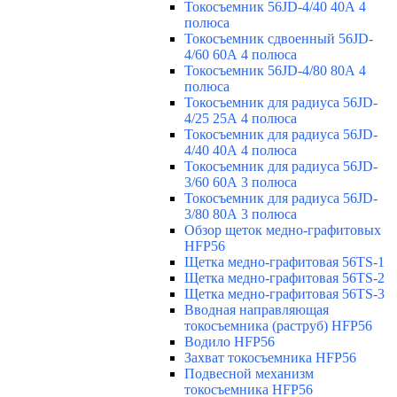
Токосъемник 56JD-4/40 40А 4
полюса
Токосъемник сдвоенный 56JD-
4/60 60А 4 полюса
Токосъемник 56JD-4/80 80А 4
полюса
Токосъемник для радиуса 56JD-
4/25 25А 4 полюса
Токосъемник для радиуса 56JD-
4/40 40А 4 полюса
Токосъемник для радиуса 56JD-
3/60 60А 3 полюса
Токосъемник для радиуса 56JD-
3/80 80А 3 полюса
Обзор щеток медно-графитовых
HFP56
Щетка медно-графитовая 56TS-1
Щетка медно-графитовая 56TS-2
Щетка медно-графитовая 56TS-3
Вводная направляющая
токосъемника (раструб) HFP56
Водило HFP56
Захват токосъемника HFP56
Подвесной механизм
токосъемника HFP56