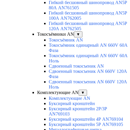
Гибкий бесшовный шинопровод AN5P
80А AN761505
Гибкий бесшовный шинопровод AN5P
100А AN762005
Гибкий бесшовный шинопровод AN5P
120А AN762505
Токосъёмники AN
▼
Токосъёмник AN
Токосъёмник одинарный AN 660V 60A
Фаза
Токосъёмник одинарный AN 660V 60A
Ноль
Сдвоенный токосъеник AN
Сдвоенный токосъеник AN 660V 120A
Фаза
Сдвоенный токосъеник AN 660V 120A
Ноль
Комплектующие AN
▼
Комплектующие AN
Буксирный кронштейн
Буксирный кронштейн 2Р/3Р
AN769103
Буксирный кронштейн 4Р AN769104
Буксирный кронштейн 5Р AN769105
Металлографитовая щетка