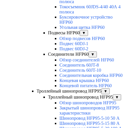
полюса
Токосъемник 60JDS-4/40 40А 4
полюса
Буксировочное устройство
HFP60
Угольная щетка HFP60
Подвесы HFP60
▼
Обзор подвесов HFP60
Подвес 60DJ-1
Подвес 60DJ-2
Соединители HFP60
▼
Обзор соединителей HFP60
Соединитель 60JT-8
Соединитель 60JT-10
Соединительная коробка HFP60
Концевая крышка HFP60
Концевой питатель HFP60
Троллейный шинопровод HFP95
▼
Троллейный шинопровод HFP95
▼
Обзор шинопроводов HFP95
Закрытый шинопровод HFP95
характеристики
Шинопровод HFP95-5-10 50 А
Шинопровод HFP95-5-15 80 А