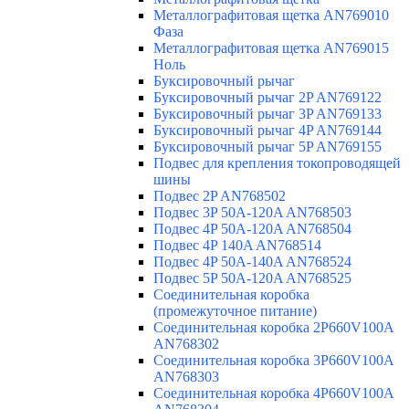
Металлографитовая щетка AN769010
Фаза
Металлографитовая щетка AN769015
Ноль
Буксировочный рычаг
Буксировочный рычаг 2P AN769122
Буксировочный рычаг 3P AN769133
Буксировочный рычаг 4P AN769144
Буксировочный рычаг 5P AN769155
Подвес для крепления токопроводящей
шины
Подвес 2P AN768502
Подвес 3P 50A-120A AN768503
Подвес 4P 50A-120A AN768504
Подвес 4P 140A AN768514
Подвес 4P 50A-140A AN768524
Подвес 5P 50A-120A AN768525
Соединительная коробка
(промежуточное питание)
Соединительная коробка 2P660V100A
AN768302
Соединительная коробка 3P660V100A
AN768303
Соединительная коробка 4P660V100A