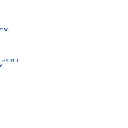
FP50
ие 50JT-1
-6