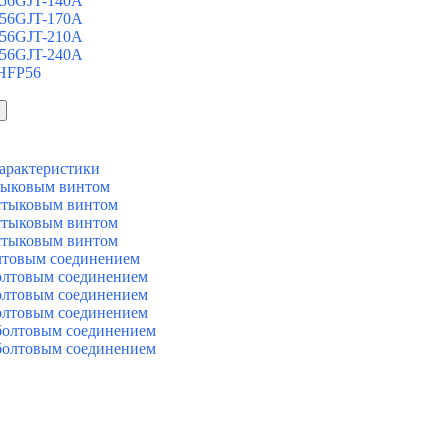
 56GJT-140A
 56GJT-170A
 56GJT-210A
 56GJT-240A
 HFP56
арактеристики
тыковым винтом
стыковым винтом
стыковым винтом
стыковым винтом
лтовым соединением
олтовым соединением
олтовым соединением
олтовым соединением
болтовым соединением
болтовым соединением