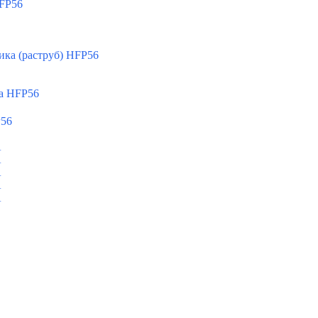
FP56
ка (раструб) HFP56
а HFP56
P56
A
A
A
A
A