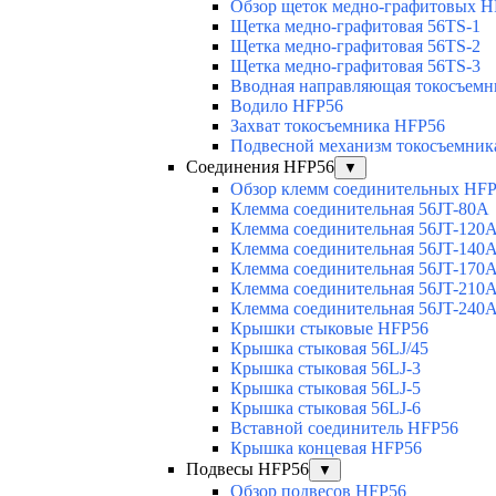
Обзор щеток медно-графитовых H
Щетка медно-графитовая 56TS-1
Щетка медно-графитовая 56TS-2
Щетка медно-графитовая 56TS-3
Вводная направляющая токосъемни
Водило HFP56
Захват токосъемника HFP56
Подвесной механизм токосъемник
Соединения HFP56
▼
Обзор клемм соединительных HF
Клемма соединительная 56JT-80A
Клемма соединительная 56JT-120
Клемма соединительная 56JT-140
Клемма соединительная 56JT-170
Клемма соединительная 56JT-210
Клемма соединительная 56JT-240
Крышки стыковые HFP56
Крышка стыковая 56LJ/45
Крышка стыковая 56LJ-3
Крышка стыковая 56LJ-5
Крышка стыковая 56LJ-6
Вставной соединитель HFP56
Крышка концевая HFP56
Подвесы HFP56
▼
Обзор подвесов HFP56