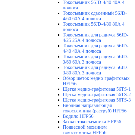
Токосъемник 56JD-4/40 40А 4
полюса
Токосъемник сдвоенный 56JD-
4/60 60А 4 полюса
Токосъемник 56JD-4/80 80А 4
полюса
Токосъемник для радиуса 56JD-
4/25 25А 4 полюса
Токосъемник для радиуса 56JD-
4/40 40А 4 полюса
Токосъемник для радиуса 56JD-
3/60 60А 3 полюса
Токосъемник для радиуса 56JD-
3/80 80А 3 полюса
Обзор щеток медно-графитовых
HFP56
Щетка медно-графитовая 56TS-1
Щетка медно-графитовая 56TS-2
Щетка медно-графитовая 56TS-3
Вводная направляющая
токосъемника (раструб) HFP56
Водило HFP56
Захват токосъемника HFP56
Подвесной механизм
токосъемника HFP56