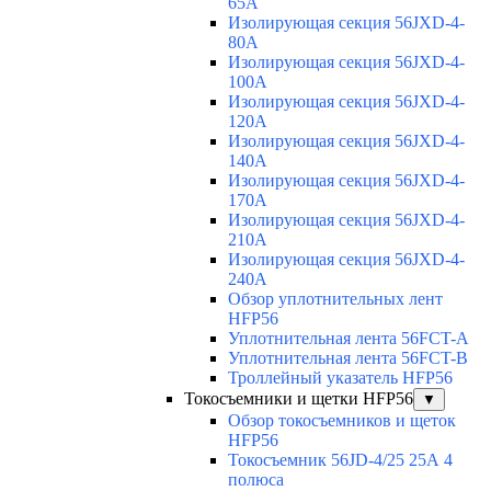
65A
Изолирующая секция 56JXD-4-
80A
Изолирующая секция 56JXD-4-
100A
Изолирующая секция 56JXD-4-
120A
Изолирующая секция 56JXD-4-
140A
Изолирующая секция 56JXD-4-
170A
Изолирующая секция 56JXD-4-
210A
Изолирующая секция 56JXD-4-
240A
Обзор уплотнительных лент
HFP56
Уплотнительная лента 56FCT-A
Уплотнительная лента 56FCT-B
Троллейный указатель HFP56
Токосъемники и щетки HFP56
▼
Обзор токосъемников и щеток
HFP56
Токосъемник 56JD-4/25 25А 4
полюса