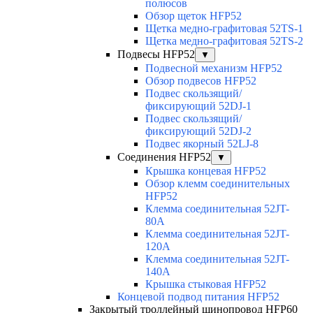
полюсов
Обзор щеток HFP52
Щетка медно-графитовая 52TS-1
Щетка медно-графитовая 52TS-2
Подвесы HFP52
▼
Подвесной механизм HFP52
Обзор подвесов HFP52
Подвес скользящий/
фиксирующий 52DJ-1
Подвес скользящий/
фиксирующий 52DJ-2
Подвес якорный 52LJ-8
Соединения HFP52
▼
Крышка концевая HFP52
Обзор клемм соединительных
HFP52
Клемма соединительная 52JT-
80A
Клемма соединительная 52JT-
120A
Клемма соединительная 52JT-
140A
Крышка стыковая HFP52
Концевой подвод питания HFP52
Закрытый троллейный шинопровод HFP60