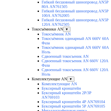
Гибкий бесшовный шинопровод AN5P
80А AN761505
Гибкий бесшовный шинопровод AN5P
100А AN762005
Гибкий бесшовный шинопровод AN5P
120А AN762505
Токосъёмники AN
▼
Токосъёмник AN
Токосъёмник одинарный AN 660V 60A
Фаза
Токосъёмник одинарный AN 660V 60A
Ноль
Сдвоенный токосъеник AN
Сдвоенный токосъеник AN 660V 120A
Фаза
Сдвоенный токосъеник AN 660V 120A
Ноль
Комплектующие AN
▼
Комплектующие AN
Буксирный кронштейн
Буксирный кронштейн 2Р/3Р
AN769103
Буксирный кронштейн 4Р AN769104
Буксирный кронштейн 5Р AN769105
Металлографитовая щетка