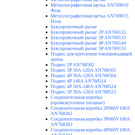
Металлографитовая щетка AN769010
Фаза
Металлографитовая щетка AN769015
Ноль
Буксировочный рычаг
Буксировочный рычаг 2P AN769122
Буксировочный рычаг 3P AN769133
Буксировочный рычаг 4P AN769144
Буксировочный рычаг 5P AN769155
Подвес для крепления токопроводящей
шины
Подвес 2P AN768502
Подвес 3P 50A-120A AN768503
Подвес 4P 50A-120A AN768504
Подвес 4P 140A AN768514
Подвес 4P 50A-140A AN768524
Подвес 5P 50A-120A AN768525
Соединительная коробка
(промежуточное питание)
Соединительная коробка 2P660V100A
AN768302
Соединительная коробка 3P660V100A
AN768303
Соединительная коробка 4P660V100A