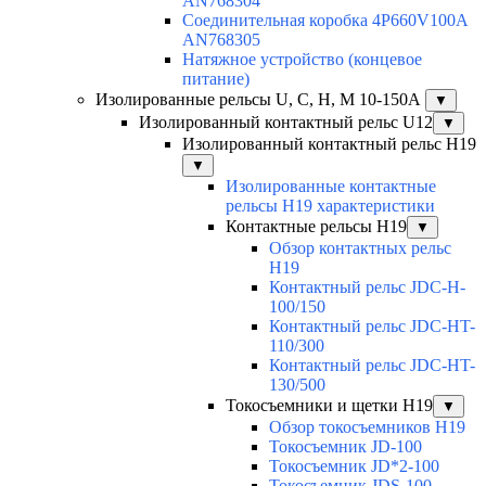
AN768304
Соединительная коробка 4P660V100A
AN768305
Натяжное устройство (концевое
питание)
Изолированные рельсы U, C, H, M 10-150А
▼
Изолированный контактный рельс U12
▼
Изолированный контактный рельс Н19
▼
Изолированные контактные
рельсы Н19 характеристики
Контактные рельсы H19
▼
Обзор контактных рельс
H19
Контактный рельс JDC-H-
100/150
Контактный рельс JDC-HT-
110/300
Контактный рельс JDC-HT-
130/500
Токосъемники и щетки H19
▼
Обзор токосъемников H19
Токосъемник JD-100
Токосъемник JD*2-100
Токосъемник JDS-100