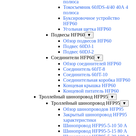
полюса
Токосъемник 60JDS-4/40 40А 4
полюса
Буксировочное устройство
HFP60
Угольная щетка HFP60
Подвесы HFP60
▼
Обзор подвесов HFP60
Подвес 60DJ-1
Подвес 60DJ-2
Соединители HFP60
▼
Обзор соединителей HFP60
Соединитель 60JT-8
Соединитель 60JT-10
Соединительная коробка HFP60
Концевая крышка HFP60
Концевой питатель HFP60
Троллейный шинопровод HFP95
▼
Троллейный шинопровод HFP95
▼
Обзор шинопроводов HFP95
Закрытый шинопровод HFP95
характеристики
Шинопровод HFP95-5-10 50 А
Шинопровод HFP95-5-15 80 А