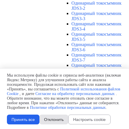
Одинарный токосъемник
JDS3-2
Одинарный токосъемник
JDS3-3
Одинарный токосъемник
JDS3-4
Одинарный токосъемник
JDS3-5
Одинарный токосъемник
JDS3-6
Одинарный токосъемник
JDS3-7
Одинарный токосъемник
JDS3-8
Одинарный токосъемник
Мы используем файлы cookie и сервисы веб-аналитики (включая
Яндекс.Метрику) для улучшения работы сайта и анализа
JDS3-9
посещаемости. Продолжая использовать сайт или нажимая
Одинарный токосъемник
«Принять», вы соглашаетесь с
Политикой использования файлов
JDS3-10
Cookie
, и даете
Согласие на обработку персональных данных
.
Одинарный токосъемник
Обратите внимание, что вы можете отозвать свое согласие в
JDS3-11
любое время. При нажатии «Отклонить» данные не собираются.
Одинарный токосъемник
Подробнее в
Политике обработки персональных данных
.
JDS3-12
Соединения U12
▼
Принять все
Отклонить
Настроить cookie
Защитная оболочка для
соединений U12