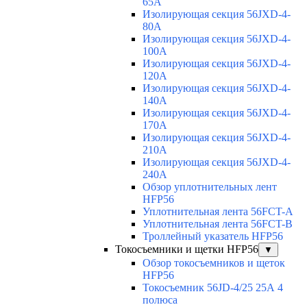
65A
Изолирующая секция 56JXD-4-
80A
Изолирующая секция 56JXD-4-
100A
Изолирующая секция 56JXD-4-
120A
Изолирующая секция 56JXD-4-
140A
Изолирующая секция 56JXD-4-
170A
Изолирующая секция 56JXD-4-
210A
Изолирующая секция 56JXD-4-
240A
Обзор уплотнительных лент
HFP56
Уплотнительная лента 56FCT-A
Уплотнительная лента 56FCT-B
Троллейный указатель HFP56
Токосъемники и щетки HFP56
▼
Обзор токосъемников и щеток
HFP56
Токосъемник 56JD-4/25 25А 4
полюса