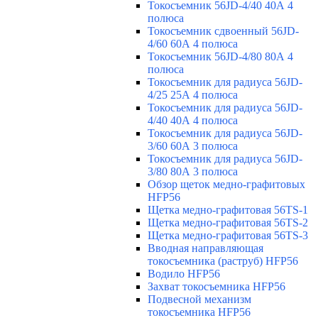
Токосъемник 56JD-4/40 40А 4
полюса
Токосъемник сдвоенный 56JD-
4/60 60А 4 полюса
Токосъемник 56JD-4/80 80А 4
полюса
Токосъемник для радиуса 56JD-
4/25 25А 4 полюса
Токосъемник для радиуса 56JD-
4/40 40А 4 полюса
Токосъемник для радиуса 56JD-
3/60 60А 3 полюса
Токосъемник для радиуса 56JD-
3/80 80А 3 полюса
Обзор щеток медно-графитовых
HFP56
Щетка медно-графитовая 56TS-1
Щетка медно-графитовая 56TS-2
Щетка медно-графитовая 56TS-3
Вводная направляющая
токосъемника (раструб) HFP56
Водило HFP56
Захват токосъемника HFP56
Подвесной механизм
токосъемника HFP56