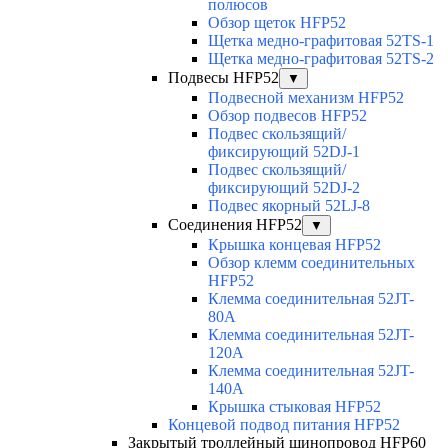
полюсов
Обзор щеток HFP52
Щетка медно-графитовая 52TS-1
Щетка медно-графитовая 52TS-2
Подвесы HFP52
▼
Подвесной механизм HFP52
Обзор подвесов HFP52
Подвес скользящий/
фиксирующий 52DJ-1
Подвес скользящий/
фиксирующий 52DJ-2
Подвес якорный 52LJ-8
Соединения HFP52
▼
Крышка концевая HFP52
Обзор клемм соединительных
HFP52
Клемма соединительная 52JT-
80A
Клемма соединительная 52JT-
120A
Клемма соединительная 52JT-
140A
Крышка стыковая HFP52
Концевой подвод питания HFP52
Закрытый троллейный шинопровод HFP60