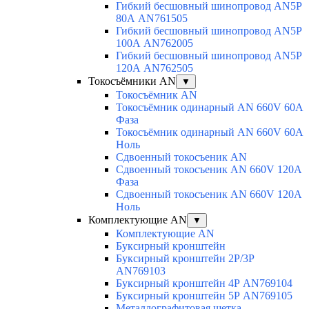
Гибкий бесшовный шинопровод AN5P
80А AN761505
Гибкий бесшовный шинопровод AN5P
100А AN762005
Гибкий бесшовный шинопровод AN5P
120А AN762505
Токосъёмники AN
▼
Токосъёмник AN
Токосъёмник одинарный AN 660V 60A
Фаза
Токосъёмник одинарный AN 660V 60A
Ноль
Сдвоенный токосъеник AN
Сдвоенный токосъеник AN 660V 120A
Фаза
Сдвоенный токосъеник AN 660V 120A
Ноль
Комплектующие AN
▼
Комплектующие AN
Буксирный кронштейн
Буксирный кронштейн 2Р/3Р
AN769103
Буксирный кронштейн 4Р AN769104
Буксирный кронштейн 5Р AN769105
Металлографитовая щетка