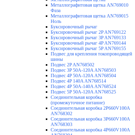
Металлографитовая щетка AN769010
Фаза
Металлографитовая щетка AN769015
Ноль
Буксировочный рычаг
Буксировочный рычаг 2P AN769122
Буксировочный рычаг 3P AN769133
Буксировочный рычаг 4P AN769144
Буксировочный рычаг 5P AN769155
Подвес для крепления токопроводящей
шины
Подвес 2P AN768502
Подвес 3P 50A-120A AN768503
Подвес 4P 50A-120A AN768504
Подвес 4P 140A AN768514
Подвес 4P 50A-140A AN768524
Подвес 5P 50A-120A AN768525
Соединительная коробка
(промежуточное питание)
Соединительная коробка 2P660V100A
AN768302
Соединительная коробка 3P660V100A
AN768303
Соединительная коробка 4P660V100A