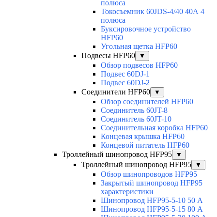
полюса
Токосъемник 60JDS-4/40 40А 4
полюса
Буксировочное устройство
HFP60
Угольная щетка HFP60
Подвесы HFP60
▼
Обзор подвесов HFP60
Подвес 60DJ-1
Подвес 60DJ-2
Соединители HFP60
▼
Обзор соединителей HFP60
Соединитель 60JT-8
Соединитель 60JT-10
Соединительная коробка HFP60
Концевая крышка HFP60
Концевой питатель HFP60
Троллейный шинопровод HFP95
▼
Троллейный шинопровод HFP95
▼
Обзор шинопроводов HFP95
Закрытый шинопровод HFP95
характеристики
Шинопровод HFP95-5-10 50 А
Шинопровод HFP95-5-15 80 А