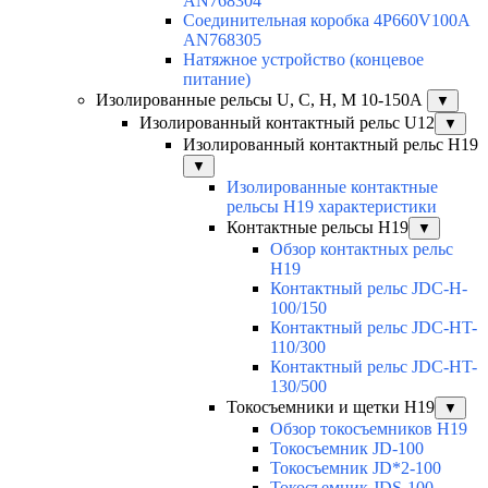
AN768304
Соединительная коробка 4P660V100A
AN768305
Натяжное устройство (концевое
питание)
Изолированные рельсы U, C, H, M 10-150А
▼
Изолированный контактный рельс U12
▼
Изолированный контактный рельс Н19
▼
Изолированные контактные
рельсы Н19 характеристики
Контактные рельсы H19
▼
Обзор контактных рельс
H19
Контактный рельс JDC-H-
100/150
Контактный рельс JDC-HT-
110/300
Контактный рельс JDC-HT-
130/500
Токосъемники и щетки H19
▼
Обзор токосъемников H19
Токосъемник JD-100
Токосъемник JD*2-100
Токосъемник JDS-100