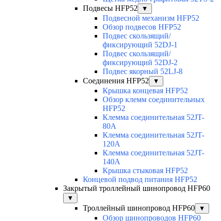
Подвесы HFP52
▼
Подвесной механизм HFP52
Обзор подвесов HFP52
Подвес скользящий/
фиксирующий 52DJ-1
Подвес скользящий/
фиксирующий 52DJ-2
Подвес якорный 52LJ-8
Соединения HFP52
▼
Крышка концевая HFP52
Обзор клемм соединительных
HFP52
Клемма соединительная 52JT-
80A
Клемма соединительная 52JT-
120A
Клемма соединительная 52JT-
140A
Крышка стыковая HFP52
Концевой подвод питания HFP52
Закрытый троллейный шинопровод HFP60
▼
Троллейный шинопровод HFP60
▼
Обзор шинопроводов HFP60