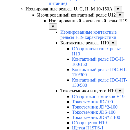
питание)
Изолированные рельсы U, C, H, M 10-150А
▼
Изолированный контактный рельс U12
▼
Изолированный контактный рельс Н19
▼
Изолированные контактные
рельсы Н19 характеристики
Контактные рельсы H19
▼
Обзор контактных рельс
H19
Контактный рельс JDC-H-
100/150
Контактный рельс JDC-HT-
110/300
Контактный рельс JDC-HT-
130/500
Токосъемники и щетки H19
▼
Обзор токосъемников H19
Токосъемник JD-100
Токосъемник JD*2-100
Токосъемник JDS-100
Токосъемник JDS*2-100
Обзор щеток H19
Щетка H19TS-1