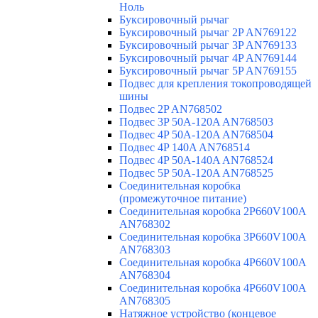
Ноль
Буксировочный рычаг
Буксировочный рычаг 2P AN769122
Буксировочный рычаг 3P AN769133
Буксировочный рычаг 4P AN769144
Буксировочный рычаг 5P AN769155
Подвес для крепления токопроводящей
шины
Подвес 2P AN768502
Подвес 3P 50A-120A AN768503
Подвес 4P 50A-120A AN768504
Подвес 4P 140A AN768514
Подвес 4P 50A-140A AN768524
Подвес 5P 50A-120A AN768525
Соединительная коробка
(промежуточное питание)
Соединительная коробка 2P660V100A
AN768302
Соединительная коробка 3P660V100A
AN768303
Соединительная коробка 4P660V100A
AN768304
Соединительная коробка 4P660V100A
AN768305
Натяжное устройство (концевое