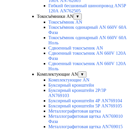
100А AN762005
Гибкий бесшовный шинопровод AN5P
120А AN762505
Токосъёмники AN
▼
Токосъёмник AN
Токосъёмник одинарный AN 660V 60A
Фаза
Токосъёмник одинарный AN 660V 60A
Ноль
Сдвоенный токосъеник AN
Сдвоенный токосъеник AN 660V 120A
Фаза
Сдвоенный токосъеник AN 660V 120A
Ноль
Комплектующие AN
▼
Комплектующие AN
Буксирный кронштейн
Буксирный кронштейн 2Р/3Р
AN769103
Буксирный кронштейн 4Р AN769104
Буксирный кронштейн 5Р AN769105
Металлографитовая щетка
Металлографитовая щетка AN769010
Фаза
Металлографитовая щетка AN769015