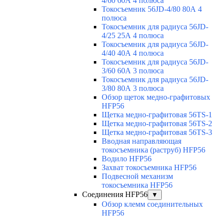
4/60 60А 4 полюса
Токосъемник 56JD-4/80 80А 4
полюса
Токосъемник для радиуса 56JD-
4/25 25А 4 полюса
Токосъемник для радиуса 56JD-
4/40 40А 4 полюса
Токосъемник для радиуса 56JD-
3/60 60А 3 полюса
Токосъемник для радиуса 56JD-
3/80 80А 3 полюса
Обзор щеток медно-графитовых
HFP56
Щетка медно-графитовая 56TS-1
Щетка медно-графитовая 56TS-2
Щетка медно-графитовая 56TS-3
Вводная направляющая
токосъемника (раструб) HFP56
Водило HFP56
Захват токосъемника HFP56
Подвесной механизм
токосъемника HFP56
Соединения HFP56
▼
Обзор клемм соединительных
HFP56