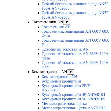
Гибкий бесшовный шинопровод AN5P
100А AN762005
Гибкий бесшовный шинопровод AN5P
120А AN762505
Токосъёмники AN
▼
Токосъёмник AN
Токосъёмник одинарный AN 660V 60A
Фаза
Токосъёмник одинарный AN 660V 60A
Ноль
Сдвоенный токосъеник AN
Сдвоенный токосъеник AN 660V 120A
Фаза
Сдвоенный токосъеник AN 660V 120A
Ноль
Комплектующие AN
▼
Комплектующие AN
Буксирный кронштейн
Буксирный кронштейн 2Р/3Р
AN769103
Буксирный кронштейн 4Р AN769104
Буксирный кронштейн 5Р AN769105
Металлографитовая щетка
Металлографитовая щетка AN769010