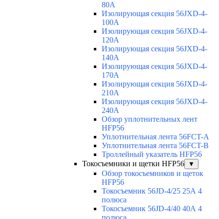
80A
Изолирующая секция 56JXD-4-
100A
Изолирующая секция 56JXD-4-
120A
Изолирующая секция 56JXD-4-
140A
Изолирующая секция 56JXD-4-
170A
Изолирующая секция 56JXD-4-
210A
Изолирующая секция 56JXD-4-
240A
Обзор уплотнительных лент
HFP56
Уплотнительная лента 56FCT-A
Уплотнительная лента 56FCT-B
Троллейный указатель HFP56
Токосъемники и щетки HFP56
▼
Обзор токосъемников и щеток
HFP56
Токосъемник 56JD-4/25 25А 4
полюса
Токосъемник 56JD-4/40 40А 4
полюса