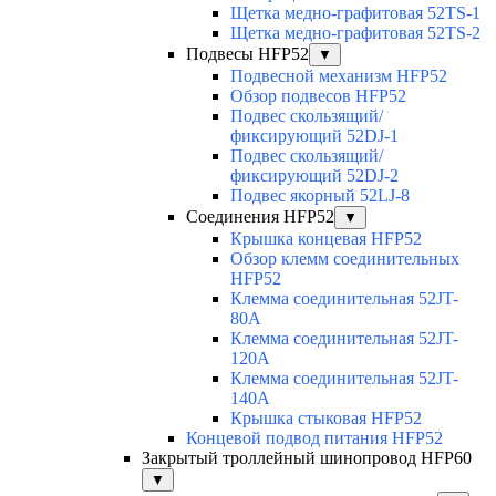
Щетка медно-графитовая 52TS-1
Щетка медно-графитовая 52TS-2
Подвесы HFP52
▼
Подвесной механизм HFP52
Обзор подвесов HFP52
Подвес скользящий/
фиксирующий 52DJ-1
Подвес скользящий/
фиксирующий 52DJ-2
Подвес якорный 52LJ-8
Соединения HFP52
▼
Крышка концевая HFP52
Обзор клемм соединительных
HFP52
Клемма соединительная 52JT-
80A
Клемма соединительная 52JT-
120A
Клемма соединительная 52JT-
140A
Крышка стыковая HFP52
Концевой подвод питания HFP52
Закрытый троллейный шинопровод HFP60
▼