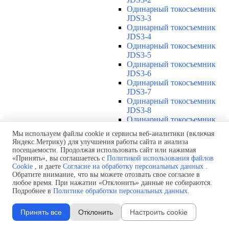
Одинарный токосъемник
JDS3-3
Одинарный токосъемник
JDS3-4
Одинарный токосъемник
JDS3-5
Одинарный токосъемник
JDS3-6
Одинарный токосъемник
JDS3-7
Одинарный токосъемник
JDS3-8
Одинарный токосъемник
JDS3-9
Мы используем файлы cookie и сервисы веб-аналитики (включая
Одинарный токосъемник
Яндекс.Метрику) для улучшения работы сайта и анализа
JDS3-10
посещаемости. Продолжая использовать сайт или нажимая
Одинарный токосъемник
«Принять», вы соглашаетесь с
Политикой использования файлов
JDS3-11
Cookie
, и даете
Согласие на обработку персональных данных
.
Одинарный токосъемник
Обратите внимание, что вы можете отозвать свое согласие в
любое время. При нажатии «Отклонить» данные не собираются.
JDS3-12
Подробнее в
Политике обработки персональных данных
.
Соединения U12
▼
Защитная оболочка для
Принять все
Отклонить
Настроить cookie
соединений U12
Стыковочное соединение U12