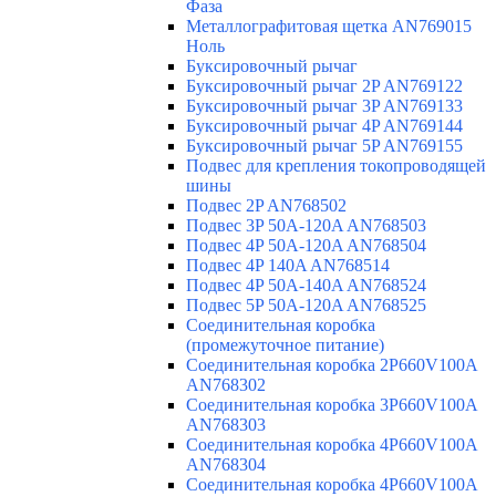
Фаза
Металлографитовая щетка AN769015
Ноль
Буксировочный рычаг
Буксировочный рычаг 2P AN769122
Буксировочный рычаг 3P AN769133
Буксировочный рычаг 4P AN769144
Буксировочный рычаг 5P AN769155
Подвес для крепления токопроводящей
шины
Подвес 2P AN768502
Подвес 3P 50A-120A AN768503
Подвес 4P 50A-120A AN768504
Подвес 4P 140A AN768514
Подвес 4P 50A-140A AN768524
Подвес 5P 50A-120A AN768525
Соединительная коробка
(промежуточное питание)
Соединительная коробка 2P660V100A
AN768302
Соединительная коробка 3P660V100A
AN768303
Соединительная коробка 4P660V100A
AN768304
Соединительная коробка 4P660V100A