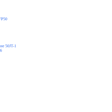
FP50
ие 50JT-1
-6