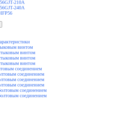
 56GJT-210A
 56GJT-240A
 HFP56
арактеристики
тыковым винтом
стыковым винтом
стыковым винтом
стыковым винтом
лтовым соединением
олтовым соединением
олтовым соединением
олтовым соединением
болтовым соединением
болтовым соединением