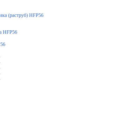
ка (раструб) HFP56
а HFP56
P56
A
A
A
A
A