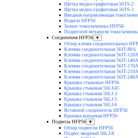
Щетка медно-графитовая 56TS-2
Щетка медно-графитовая 56TS-3
Вводная направляющая токосъемни
Водило HFP56
Захват токосъемника HFP56
Подвесной механизм токосъемник
Соединения HFP56
▼
Обзор клемм соединительных HF
Клемма соединительная 56JT-80A
Клемма соединительная 56JT-120
Клемма соединительная 56JT-140
Клемма соединительная 56JT-170
Клемма соединительная 56JT-210
Клемма соединительная 56JT-240
Крышки стыковые HFP56
Крышка стыковая 56LJ/45
Крышка стыковая 56LJ-3
Крышка стыковая 56LJ-5
Крышка стыковая 56LJ-6
Вставной соединитель HFP56
Крышка концевая HFP56
Подвесы HFP56
▼
Обзор подвесов HFP56
Подвес якорный 56LJ-8