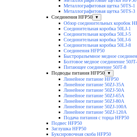
Металлографитовые щетки HFP50
Металлографитовая щетка 50TS-1
Металлографитовая щетка 50TS-3
Соединения HFP50
▼
Обзор соединительных коробок H
Соединительная коробка 50LJ-1
Соединительная коробка 50LJ-5
Соединительная коробка 50LJ-6
Соединительная коробка 50LJ-8
Соединения HFP50
Быстроразъемное медное соединен
Болтовое медное соединение 50JT
Питающее соединение 50JT-8
Подводы питания HFP50
▼
Линейное питание HFP50
Линейное питание 50ZJ-35A
Линейное питание 50ZJ-50A
Линейное питание 50ZJ-65A
Линейное питание 50ZJ-80A
Линейное питание 50ZJ-100A
Линейное питание 50ZJ-120A
Подача питания с торца HFP50
Подвес HFP50
Заглушка HFP50
Буксировочная скоба HFP50