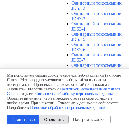
Одинарный токосъемник
JDS3-2
Одинарный токосъемник
JDS3-3
Одинарный токосъемник
JDS3-4
Одинарный токосъемник
JDS3-5
Одинарный токосъемник
JDS3-6
Одинарный токосъемник
JDS3-7
Одинарный токосъемник
JDS3-8
Одинарный токосъемник
Мы используем файлы cookie и сервисы веб-аналитики (включая
Яндекс.Метрику) для улучшения работы сайта и анализа
JDS3-9
посещаемости. Продолжая использовать сайт или нажимая
Одинарный токосъемник
«Принять», вы соглашаетесь с
Политикой использования файлов
JDS3-10
Cookie
, и даете
Согласие на обработку персональных данных
.
Одинарный токосъемник
Обратите внимание, что вы можете отозвать свое согласие в
JDS3-11
любое время. При нажатии «Отклонить» данные не собираются.
Одинарный токосъемник
Подробнее в
Политике обработки персональных данных
.
JDS3-12
Соединения U12
▼
Принять все
Отклонить
Настроить cookie
Защитная оболочка для
соединений U12