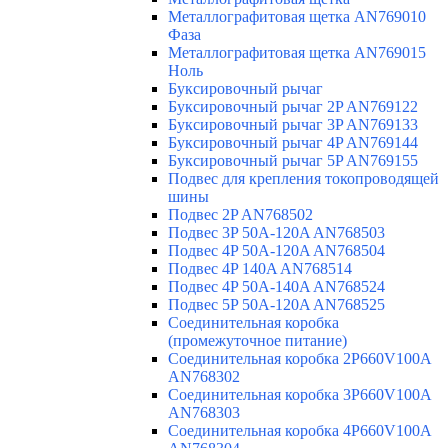
Металлографитовая щетка AN769010
Фаза
Металлографитовая щетка AN769015
Ноль
Буксировочный рычаг
Буксировочный рычаг 2P AN769122
Буксировочный рычаг 3P AN769133
Буксировочный рычаг 4P AN769144
Буксировочный рычаг 5P AN769155
Подвес для крепления токопроводящей
шины
Подвес 2P AN768502
Подвес 3P 50A-120A AN768503
Подвес 4P 50A-120A AN768504
Подвес 4P 140A AN768514
Подвес 4P 50A-140A AN768524
Подвес 5P 50A-120A AN768525
Соединительная коробка
(промежуточное питание)
Соединительная коробка 2P660V100A
AN768302
Соединительная коробка 3P660V100A
AN768303
Соединительная коробка 4P660V100A