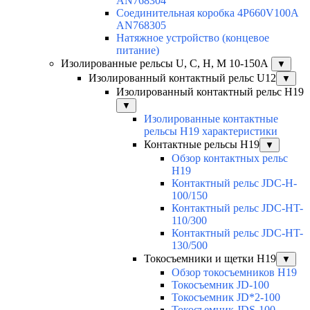
AN768304
Соединительная коробка 4P660V100A
AN768305
Натяжное устройство (концевое
питание)
Изолированные рельсы U, C, H, M 10-150А
▼
Изолированный контактный рельс U12
▼
Изолированный контактный рельс Н19
▼
Изолированные контактные
рельсы Н19 характеристики
Контактные рельсы H19
▼
Обзор контактных рельс
H19
Контактный рельс JDC-H-
100/150
Контактный рельс JDC-HT-
110/300
Контактный рельс JDC-HT-
130/500
Токосъемники и щетки H19
▼
Обзор токосъемников H19
Токосъемник JD-100
Токосъемник JD*2-100
Токосъемник JDS-100