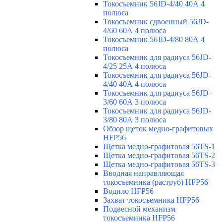
Токосъемник 56JD-4/40 40А 4
полюса
Токосъемник сдвоенный 56JD-
4/60 60А 4 полюса
Токосъемник 56JD-4/80 80А 4
полюса
Токосъемник для радиуса 56JD-
4/25 25А 4 полюса
Токосъемник для радиуса 56JD-
4/40 40А 4 полюса
Токосъемник для радиуса 56JD-
3/60 60А 3 полюса
Токосъемник для радиуса 56JD-
3/80 80А 3 полюса
Обзор щеток медно-графитовых
HFP56
Щетка медно-графитовая 56TS-1
Щетка медно-графитовая 56TS-2
Щетка медно-графитовая 56TS-3
Вводная направляющая
токосъемника (раструб) HFP56
Водило HFP56
Захват токосъемника HFP56
Подвесной механизм
токосъемника HFP56