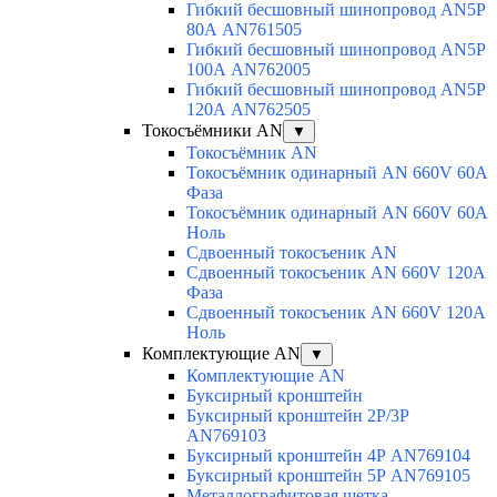
Гибкий бесшовный шинопровод AN5P
80А AN761505
Гибкий бесшовный шинопровод AN5P
100А AN762005
Гибкий бесшовный шинопровод AN5P
120А AN762505
Токосъёмники AN
▼
Токосъёмник AN
Токосъёмник одинарный AN 660V 60A
Фаза
Токосъёмник одинарный AN 660V 60A
Ноль
Сдвоенный токосъеник AN
Сдвоенный токосъеник AN 660V 120A
Фаза
Сдвоенный токосъеник AN 660V 120A
Ноль
Комплектующие AN
▼
Комплектующие AN
Буксирный кронштейн
Буксирный кронштейн 2Р/3Р
AN769103
Буксирный кронштейн 4Р AN769104
Буксирный кронштейн 5Р AN769105
Металлографитовая щетка