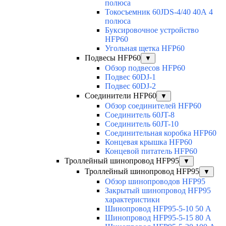
полюса
Токосъемник 60JDS-4/40 40А 4
полюса
Буксировочное устройство
HFP60
Угольная щетка HFP60
Подвесы HFP60
▼
Обзор подвесов HFP60
Подвес 60DJ-1
Подвес 60DJ-2
Соединители HFP60
▼
Обзор соединителей HFP60
Соединитель 60JT-8
Соединитель 60JT-10
Соединительная коробка HFP60
Концевая крышка HFP60
Концевой питатель HFP60
Троллейный шинопровод HFP95
▼
Троллейный шинопровод HFP95
▼
Обзор шинопроводов HFP95
Закрытый шинопровод HFP95
характеристики
Шинопровод HFP95-5-10 50 А
Шинопровод HFP95-5-15 80 А