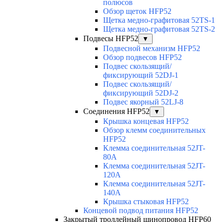
полюсов
Обзор щеток HFP52
Щетка медно-графитовая 52TS-1
Щетка медно-графитовая 52TS-2
Подвесы HFP52
▼
Подвесной механизм HFP52
Обзор подвесов HFP52
Подвес скользящий/
фиксирующий 52DJ-1
Подвес скользящий/
фиксирующий 52DJ-2
Подвес якорный 52LJ-8
Соединения HFP52
▼
Крышка концевая HFP52
Обзор клемм соединительных
HFP52
Клемма соединительная 52JT-
80A
Клемма соединительная 52JT-
120A
Клемма соединительная 52JT-
140A
Крышка стыковая HFP52
Концевой подвод питания HFP52
Закрытый троллейный шинопровод HFP60