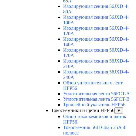
65A
Изолирующая секция 56JXD-4-
80A
Изолирующая секция 56JXD-4-
100A
Изолирующая секция 56JXD-4-
120A
Изолирующая секция 56JXD-4-
140A
Изолирующая секция 56JXD-4-
170A
Изолирующая секция 56JXD-4-
210A
Изолирующая секция 56JXD-4-
240A
Обзор уплотнительных лент
HFP56
Уплотнительная лента 56FCT-A
Уплотнительная лента 56FCT-B
Троллейный указатель HFP56
Токосъемники и щетки HFP56
▼
Обзор токосъемников и щеток
HFP56
Токосъемник 56JD-4/25 25А 4
полюса