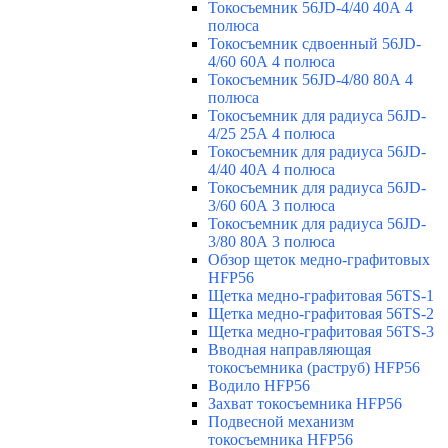
Токосъемник 56JD-4/40 40А 4
полюса
Токосъемник сдвоенный 56JD-
4/60 60А 4 полюса
Токосъемник 56JD-4/80 80А 4
полюса
Токосъемник для радиуса 56JD-
4/25 25А 4 полюса
Токосъемник для радиуса 56JD-
4/40 40А 4 полюса
Токосъемник для радиуса 56JD-
3/60 60А 3 полюса
Токосъемник для радиуса 56JD-
3/80 80А 3 полюса
Обзор щеток медно-графитовых
HFP56
Щетка медно-графитовая 56TS-1
Щетка медно-графитовая 56TS-2
Щетка медно-графитовая 56TS-3
Вводная направляющая
токосъемника (раструб) HFP56
Водило HFP56
Захват токосъемника HFP56
Подвесной механизм
токосъемника HFP56