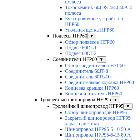
полюса
Токосъемник 60JDS-4/40 40А 4
полюса
Буксировочное устройство
HFP60
Угольная щетка HFP60
Подвесы HFP60
▼
Обзор подвесов HFP60
Подвес 60DJ-1
Подвес 60DJ-2
Соединители HFP60
▼
Обзор соединителей HFP60
Соединитель 60JT-8
Соединитель 60JT-10
Соединительная коробка HFP60
Концевая крышка HFP60
Концевой питатель HFP60
Троллейный шинопровод HFP95
▼
Троллейный шинопровод HFP95
▼
Обзор шинопроводов HFP95
Закрытый шинопровод HFP95
характеристики
Шинопровод HFP95-5-10 50 А
Шинопровод HFP95-5-15 80 А