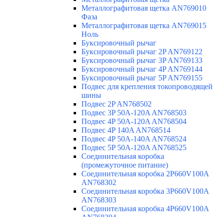
Металлографитовая щетка AN769010
Фаза
Металлографитовая щетка AN769015
Ноль
Буксировочный рычаг
Буксировочный рычаг 2P AN769122
Буксировочный рычаг 3P AN769133
Буксировочный рычаг 4P AN769144
Буксировочный рычаг 5P AN769155
Подвес для крепления токопроводящей
шины
Подвес 2P AN768502
Подвес 3P 50A-120A AN768503
Подвес 4P 50A-120A AN768504
Подвес 4P 140A AN768514
Подвес 4P 50A-140A AN768524
Подвес 5P 50A-120A AN768525
Соединительная коробка
(промежуточное питание)
Соединительная коробка 2P660V100A
AN768302
Соединительная коробка 3P660V100A
AN768303
Соединительная коробка 4P660V100A