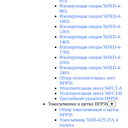
65A
Изолирующая секция 56JXD-4-
80A
Изолирующая секция 56JXD-4-
100A
Изолирующая секция 56JXD-4-
120A
Изолирующая секция 56JXD-4-
140A
Изолирующая секция 56JXD-4-
170A
Изолирующая секция 56JXD-4-
210A
Изолирующая секция 56JXD-4-
240A
Обзор уплотнительных лент
HFP56
Уплотнительная лента 56FCT-A
Уплотнительная лента 56FCT-B
Троллейный указатель HFP56
Токосъемники и щетки HFP56
▼
Обзор токосъемников и щеток
HFP56
Токосъемник 56JD-4/25 25А 4
полюса