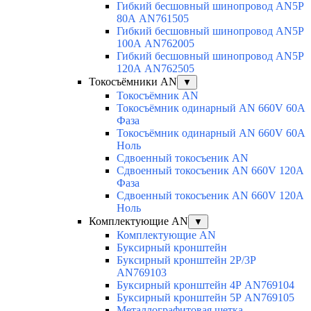
Гибкий бесшовный шинопровод AN5P
80А AN761505
Гибкий бесшовный шинопровод AN5P
100А AN762005
Гибкий бесшовный шинопровод AN5P
120А AN762505
Токосъёмники AN
▼
Токосъёмник AN
Токосъёмник одинарный AN 660V 60A
Фаза
Токосъёмник одинарный AN 660V 60A
Ноль
Сдвоенный токосъеник AN
Сдвоенный токосъеник AN 660V 120A
Фаза
Сдвоенный токосъеник AN 660V 120A
Ноль
Комплектующие AN
▼
Комплектующие AN
Буксирный кронштейн
Буксирный кронштейн 2Р/3Р
AN769103
Буксирный кронштейн 4Р AN769104
Буксирный кронштейн 5Р AN769105
Металлографитовая щетка