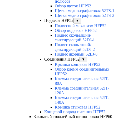
полюсов
Обзор щеток HFP52
Щетка медно-графитовая 52TS-1
Щетка медно-графитовая 52TS-2
Подвесы HFP52
▼
Подвесной механизм HFP52
Обзор подвесов HFP52
Подвес скользящий/
фиксирующий 52DJ-1
Подвес скользящий/
фиксирующий 52DJ-2
Подвес якорный 52LJ-8
Соединения HFP52
▼
Крышка концевая HFP52
Обзор клемм соединительных
HFP52
Клемма соединительная 52JT-
80A
Клемма соединительная 52JT-
120A
Клемма соединительная 52JT-
140A
Крышка стыковая HFP52
Концевой подвод питания HFP52
Закрытый троллейный шинопровод HFP60