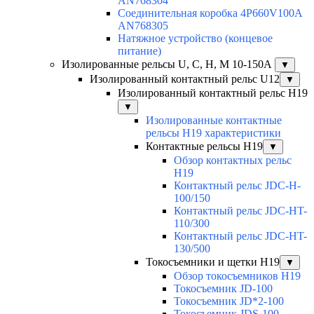
AN768304
Соединительная коробка 4P660V100A
AN768305
Натяжное устройство (концевое
питание)
Изолированные рельсы U, C, H, M 10-150А
▼
Изолированный контактный рельс U12
▼
Изолированный контактный рельс Н19
▼
Изолированные контактные
рельсы Н19 характеристики
Контактные рельсы H19
▼
Обзор контактных рельс
H19
Контактный рельс JDC-H-
100/150
Контактный рельс JDC-HT-
110/300
Контактный рельс JDC-HT-
130/500
Токосъемники и щетки H19
▼
Обзор токосъемников H19
Токосъемник JD-100
Токосъемник JD*2-100
Токосъемник JDS-100