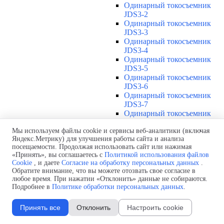
Одинарный токосъемник
JDS3-2
Одинарный токосъемник
JDS3-3
Одинарный токосъемник
JDS3-4
Одинарный токосъемник
JDS3-5
Одинарный токосъемник
JDS3-6
Одинарный токосъемник
JDS3-7
Одинарный токосъемник
JDS3-8
Одинарный токосъемник
Мы используем файлы cookie и сервисы веб-аналитики (включая
Яндекс.Метрику) для улучшения работы сайта и анализа
JDS3-9
посещаемости. Продолжая использовать сайт или нажимая
Одинарный токосъемник
«Принять», вы соглашаетесь с
Политикой использования файлов
JDS3-10
Cookie
, и даете
Согласие на обработку персональных данных
.
Одинарный токосъемник
Обратите внимание, что вы можете отозвать свое согласие в
JDS3-11
любое время. При нажатии «Отклонить» данные не собираются.
Одинарный токосъемник
Подробнее в
Политике обработки персональных данных
.
JDS3-12
Соединения U12
▼
Принять все
Отклонить
Настроить cookie
Защитная оболочка для
соединений U12