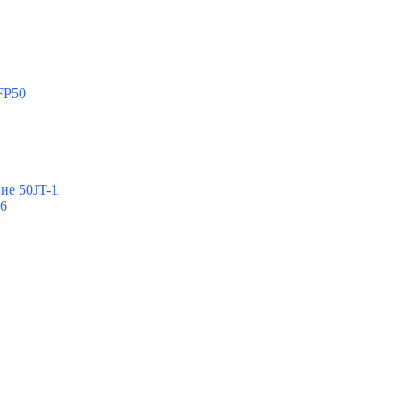
FP50
ие 50JT-1
-6