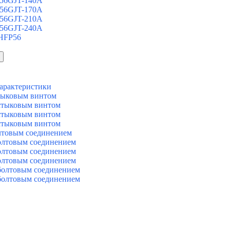
 56GJT-140A
 56GJT-170A
 56GJT-210A
 56GJT-240A
 HFP56
арактеристики
тыковым винтом
стыковым винтом
стыковым винтом
стыковым винтом
лтовым соединением
олтовым соединением
олтовым соединением
олтовым соединением
болтовым соединением
болтовым соединением