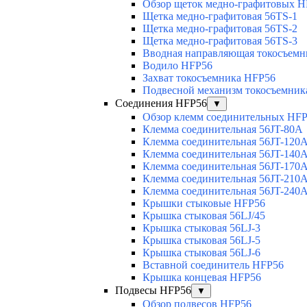
Обзор щеток медно-графитовых H
Щетка медно-графитовая 56TS-1
Щетка медно-графитовая 56TS-2
Щетка медно-графитовая 56TS-3
Вводная направляющая токосъемни
Водило HFP56
Захват токосъемника HFP56
Подвесной механизм токосъемник
Соединения HFP56
▼
Обзор клемм соединительных HF
Клемма соединительная 56JT-80A
Клемма соединительная 56JT-120
Клемма соединительная 56JT-140
Клемма соединительная 56JT-170
Клемма соединительная 56JT-210
Клемма соединительная 56JT-240
Крышки стыковые HFP56
Крышка стыковая 56LJ/45
Крышка стыковая 56LJ-3
Крышка стыковая 56LJ-5
Крышка стыковая 56LJ-6
Вставной соединитель HFP56
Крышка концевая HFP56
Подвесы HFP56
▼
Обзор подвесов HFP56