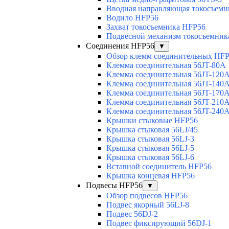
Вводная направляющая токосъемни
Водило HFP56
Захват токосъемника HFP56
Подвесной механизм токосъемник
Соединения HFP56
▼
Обзор клемм соединительных HF
Клемма соединительная 56JT-80A
Клемма соединительная 56JT-120
Клемма соединительная 56JT-140
Клемма соединительная 56JT-170
Клемма соединительная 56JT-210
Клемма соединительная 56JT-240
Крышки стыковые HFP56
Крышка стыковая 56LJ/45
Крышка стыковая 56LJ-3
Крышка стыковая 56LJ-5
Крышка стыковая 56LJ-6
Вставной соединитель HFP56
Крышка концевая HFP56
Подвесы HFP56
▼
Обзор подвесов HFP56
Подвес якорный 56LJ-8
Подвес 56DJ-2
Подвес фиксирующий 56DJ-1