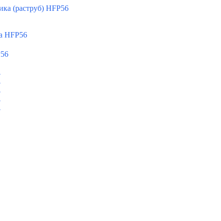
ка (раструб) HFP56
а HFP56
P56
A
A
A
A
A