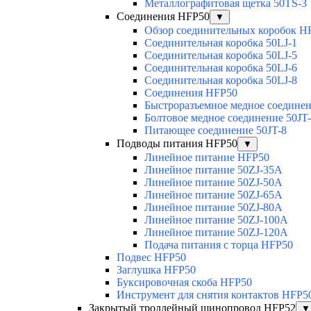
Металлографитовая щетка 50TS-3
Соединения HFP50
▼
Обзор соединительных коробок H
Соединительная коробка 50LJ-1
Соединительная коробка 50LJ-5
Соединительная коробка 50LJ-6
Соединительная коробка 50LJ-8
Соединения HFP50
Быстроразъемное медное соединен
Болтовое медное соединение 50JT
Питающее соединение 50JT-8
Подводы питания HFP50
▼
Линейное питание HFP50
Линейное питание 50ZJ-35A
Линейное питание 50ZJ-50A
Линейное питание 50ZJ-65A
Линейное питание 50ZJ-80A
Линейное питание 50ZJ-100A
Линейное питание 50ZJ-120A
Подача питания с торца HFP50
Подвес HFP50
Заглушка HFP50
Буксировочная скоба HFP50
Инструмент для снятия контактов HFP5
Закрытый троллейный шинопровод HFP52
▼