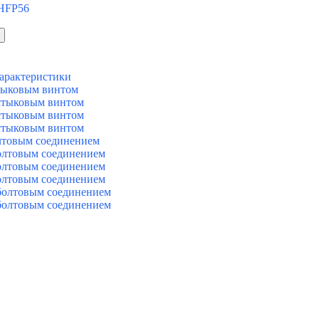
 HFP56
арактеристики
тыковым винтом
стыковым винтом
стыковым винтом
стыковым винтом
лтовым соединением
олтовым соединением
олтовым соединением
олтовым соединением
болтовым соединением
болтовым соединением