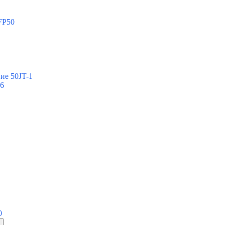
FP50
ие 50JT-1
-6
0