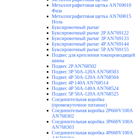
Металлографитовая щетка AN769010
Фаза
Металлографитовая щетка AN769015
Ноль
Буксировочный рычаг
Буксировочный рычаг 2P AN769122
Буксировочный рычаг 3P AN769133
Буксировочный рычаг 4P AN769144
Буксировочный рычаг 5P AN769155
Подвес для крепления токопроводящей
шины
Подвес 2P AN768502
Подвес 3P 50A-120A AN768503
Подвес 4P 50A-120A AN768504
Подвес 4P 140A AN768514
Подвес 4P 50A-140A AN768524
Подвес 5P 50A-120A AN768525
Соединительная коробка
(промежуточное питание)
Соединительная коробка 2P660V100A
AN768302
Соединительная коробка 3P660V100A
AN768303
Соединительная коробка 4P660V100A