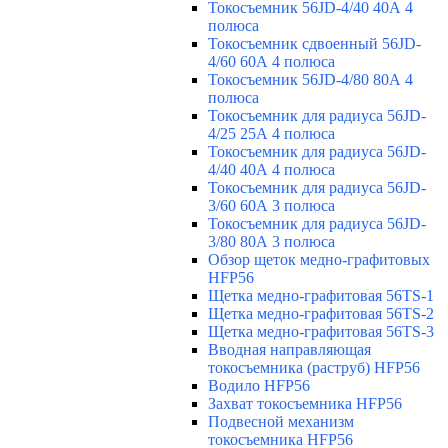
Токосъемник 56JD-4/40 40А 4
полюса
Токосъемник сдвоенный 56JD-
4/60 60А 4 полюса
Токосъемник 56JD-4/80 80А 4
полюса
Токосъемник для радиуса 56JD-
4/25 25А 4 полюса
Токосъемник для радиуса 56JD-
4/40 40А 4 полюса
Токосъемник для радиуса 56JD-
3/60 60А 3 полюса
Токосъемник для радиуса 56JD-
3/80 80А 3 полюса
Обзор щеток медно-графитовых
HFP56
Щетка медно-графитовая 56TS-1
Щетка медно-графитовая 56TS-2
Щетка медно-графитовая 56TS-3
Вводная направляющая
токосъемника (раструб) HFP56
Водило HFP56
Захват токосъемника HFP56
Подвесной механизм
токосъемника HFP56