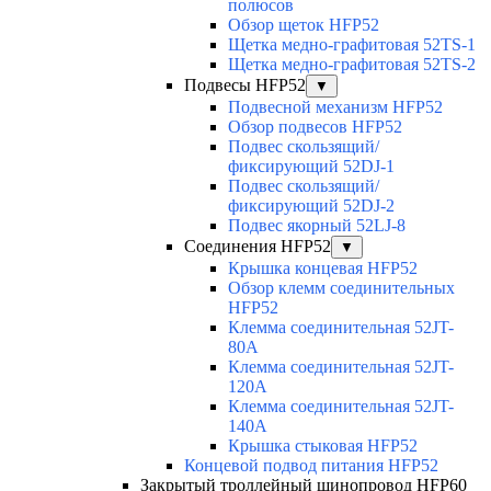
полюсов
Обзор щеток HFP52
Щетка медно-графитовая 52TS-1
Щетка медно-графитовая 52TS-2
Подвесы HFP52
▼
Подвесной механизм HFP52
Обзор подвесов HFP52
Подвес скользящий/
фиксирующий 52DJ-1
Подвес скользящий/
фиксирующий 52DJ-2
Подвес якорный 52LJ-8
Соединения HFP52
▼
Крышка концевая HFP52
Обзор клемм соединительных
HFP52
Клемма соединительная 52JT-
80A
Клемма соединительная 52JT-
120A
Клемма соединительная 52JT-
140A
Крышка стыковая HFP52
Концевой подвод питания HFP52
Закрытый троллейный шинопровод HFP60