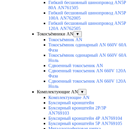
Гибкий бесшовный шинопровод AN5P
80А AN761505
Гибкий бесшовный шинопровод AN5P
100А AN762005
Гибкий бесшовный шинопровод AN5P
120А AN762505
Токосъёмники AN
▼
Токосъёмник AN
Токосъёмник одинарный AN 660V 60A
Фаза
Токосъёмник одинарный AN 660V 60A
Ноль
Сдвоенный токосъеник AN
Сдвоенный токосъеник AN 660V 120A
Фаза
Сдвоенный токосъеник AN 660V 120A
Ноль
Комплектующие AN
▼
Комплектующие AN
Буксирный кронштейн
Буксирный кронштейн 2Р/3Р
AN769103
Буксирный кронштейн 4Р AN769104
Буксирный кронштейн 5Р AN769105
Металлографитовая щетка