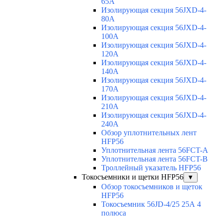
65A
Изолирующая секция 56JXD-4-
80A
Изолирующая секция 56JXD-4-
100A
Изолирующая секция 56JXD-4-
120A
Изолирующая секция 56JXD-4-
140A
Изолирующая секция 56JXD-4-
170A
Изолирующая секция 56JXD-4-
210A
Изолирующая секция 56JXD-4-
240A
Обзор уплотнительных лент
HFP56
Уплотнительная лента 56FCT-A
Уплотнительная лента 56FCT-B
Троллейный указатель HFP56
Токосъемники и щетки HFP56
▼
Обзор токосъемников и щеток
HFP56
Токосъемник 56JD-4/25 25А 4
полюса