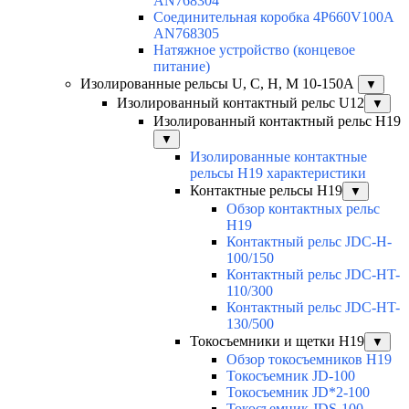
AN768304
Соединительная коробка 4P660V100A
AN768305
Натяжное устройство (концевое
питание)
Изолированные рельсы U, C, H, M 10-150А
▼
Изолированный контактный рельс U12
▼
Изолированный контактный рельс Н19
▼
Изолированные контактные
рельсы Н19 характеристики
Контактные рельсы H19
▼
Обзор контактных рельс
H19
Контактный рельс JDC-H-
100/150
Контактный рельс JDC-HT-
110/300
Контактный рельс JDC-HT-
130/500
Токосъемники и щетки H19
▼
Обзор токосъемников H19
Токосъемник JD-100
Токосъемник JD*2-100
Токосъемник JDS-100