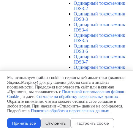
Одинарный токосъемник
JDS3-2
Одинарный токосъемник
JDS3-3
Одинарный токосъемник
JDS3-4
Одинарный токосъемник
JDS3-5
Одинарный токосъемник
JDS3-6
Одинарный токосъемник
JDS3-7
Одинарный токосъемник
JDS3-8
Одинарный токосъемник
Мы используем файлы cookie и сервисы веб-аналитики (включая
Яндекс.Метрику) для улучшения работы сайта и анализа
JDS3-9
посещаемости. Продолжая использовать сайт или нажимая
Одинарный токосъемник
«Принять», вы соглашаетесь с
Политикой использования файлов
JDS3-10
Cookie
, и даете
Согласие на обработку персональных данных
.
Одинарный токосъемник
Обратите внимание, что вы можете отозвать свое согласие в
JDS3-11
любое время. При нажатии «Отклонить» данные не собираются.
Одинарный токосъемник
Подробнее в
Политике обработки персональных данных
.
JDS3-12
Соединения U12
▼
Принять все
Отклонить
Настроить cookie
Защитная оболочка для
соединений U12