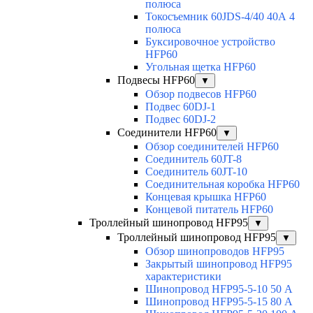
полюса
Токосъемник 60JDS-4/40 40А 4
полюса
Буксировочное устройство
HFP60
Угольная щетка HFP60
Подвесы HFP60
▼
Обзор подвесов HFP60
Подвес 60DJ-1
Подвес 60DJ-2
Соединители HFP60
▼
Обзор соединителей HFP60
Соединитель 60JT-8
Соединитель 60JT-10
Соединительная коробка HFP60
Концевая крышка HFP60
Концевой питатель HFP60
Троллейный шинопровод HFP95
▼
Троллейный шинопровод HFP95
▼
Обзор шинопроводов HFP95
Закрытый шинопровод HFP95
характеристики
Шинопровод HFP95-5-10 50 А
Шинопровод HFP95-5-15 80 А