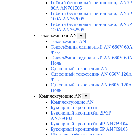
Гибкий бесшовный шинопровод AN5P
80А AN761505
Гибкий бесшовный шинопровод AN5P
100А AN762005
Гибкий бесшовный шинопровод AN5P
120А AN762505
Токосъёмники AN
▼
Токосъёмник AN
Токосъёмник одинарный AN 660V 60A
Фаза
Токосъёмник одинарный AN 660V 60A
Ноль
Сдвоенный токосъеник AN
Сдвоенный токосъеник AN 660V 120A
Фаза
Сдвоенный токосъеник AN 660V 120A
Ноль
Комплектующие AN
▼
Комплектующие AN
Буксирный кронштейн
Буксирный кронштейн 2Р/3Р
AN769103
Буксирный кронштейн 4Р AN769104
Буксирный кронштейн 5Р AN769105
Металлографитовая щетка