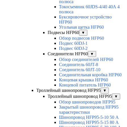
полюса
Токосъемник 60JDS-4/40 40А 4
полюса
Буксировочное устройство
HFP60
Угольная щетка HFP60
Подвесы HFP60
▼
Обзор подвесов HFP60
Подвес 60DJ-1
Подвес 60DJ-2
Соединители HFP60
▼
Обзор соединителей HFP60
Соединитель 60JT-8
Соединитель 60JT-10
Соединительная коробка HFP60
Концевая крышка HFP60
Концевой питатель HFP60
Троллейный шинопровод HFP95
▼
Троллейный шинопровод HFP95
▼
Обзор шинопроводов HFP95
Закрытый шинопровод HFP95
характеристики
Шинопровод HFP95-5-10 50 А
Шинопровод HFP95-5-15 80 А