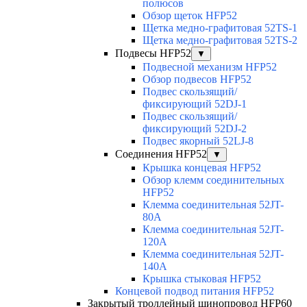
полюсов
Обзор щеток HFP52
Щетка медно-графитовая 52TS-1
Щетка медно-графитовая 52TS-2
Подвесы HFP52
▼
Подвесной механизм HFP52
Обзор подвесов HFP52
Подвес скользящий/
фиксирующий 52DJ-1
Подвес скользящий/
фиксирующий 52DJ-2
Подвес якорный 52LJ-8
Соединения HFP52
▼
Крышка концевая HFP52
Обзор клемм соединительных
HFP52
Клемма соединительная 52JT-
80A
Клемма соединительная 52JT-
120A
Клемма соединительная 52JT-
140A
Крышка стыковая HFP52
Концевой подвод питания HFP52
Закрытый троллейный шинопровод HFP60