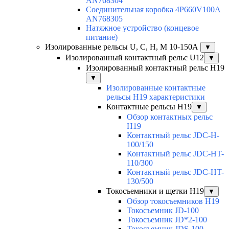
AN768304
Соединительная коробка 4P660V100A
AN768305
Натяжное устройство (концевое
питание)
Изолированные рельсы U, C, H, M 10-150А
▼
Изолированный контактный рельс U12
▼
Изолированный контактный рельс Н19
▼
Изолированные контактные
рельсы Н19 характеристики
Контактные рельсы H19
▼
Обзор контактных рельс
H19
Контактный рельс JDC-H-
100/150
Контактный рельс JDC-HT-
110/300
Контактный рельс JDC-HT-
130/500
Токосъемники и щетки H19
▼
Обзор токосъемников H19
Токосъемник JD-100
Токосъемник JD*2-100
Токосъемник JDS-100