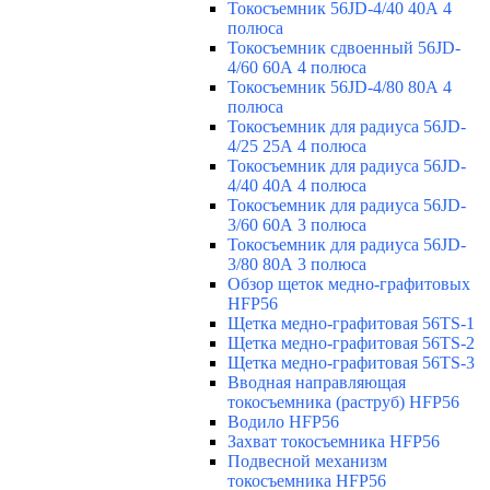
Токосъемник 56JD-4/40 40А 4
полюса
Токосъемник сдвоенный 56JD-
4/60 60А 4 полюса
Токосъемник 56JD-4/80 80А 4
полюса
Токосъемник для радиуса 56JD-
4/25 25А 4 полюса
Токосъемник для радиуса 56JD-
4/40 40А 4 полюса
Токосъемник для радиуса 56JD-
3/60 60А 3 полюса
Токосъемник для радиуса 56JD-
3/80 80А 3 полюса
Обзор щеток медно-графитовых
HFP56
Щетка медно-графитовая 56TS-1
Щетка медно-графитовая 56TS-2
Щетка медно-графитовая 56TS-3
Вводная направляющая
токосъемника (раструб) HFP56
Водило HFP56
Захват токосъемника HFP56
Подвесной механизм
токосъемника HFP56