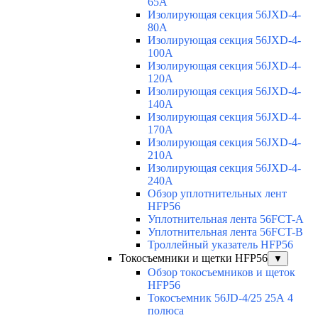
65A
Изолирующая секция 56JXD-4-
80A
Изолирующая секция 56JXD-4-
100A
Изолирующая секция 56JXD-4-
120A
Изолирующая секция 56JXD-4-
140A
Изолирующая секция 56JXD-4-
170A
Изолирующая секция 56JXD-4-
210A
Изолирующая секция 56JXD-4-
240A
Обзор уплотнительных лент
HFP56
Уплотнительная лента 56FCT-A
Уплотнительная лента 56FCT-B
Троллейный указатель HFP56
Токосъемники и щетки HFP56
▼
Обзор токосъемников и щеток
HFP56
Токосъемник 56JD-4/25 25А 4
полюса