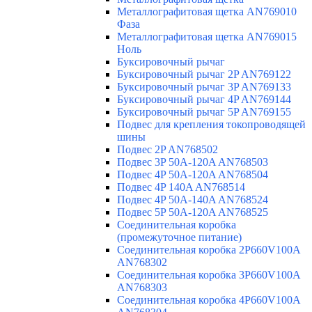
Металлографитовая щетка AN769010
Фаза
Металлографитовая щетка AN769015
Ноль
Буксировочный рычаг
Буксировочный рычаг 2P AN769122
Буксировочный рычаг 3P AN769133
Буксировочный рычаг 4P AN769144
Буксировочный рычаг 5P AN769155
Подвес для крепления токопроводящей
шины
Подвес 2P AN768502
Подвес 3P 50A-120A AN768503
Подвес 4P 50A-120A AN768504
Подвес 4P 140A AN768514
Подвес 4P 50A-140A AN768524
Подвес 5P 50A-120A AN768525
Соединительная коробка
(промежуточное питание)
Соединительная коробка 2P660V100A
AN768302
Соединительная коробка 3P660V100A
AN768303
Соединительная коробка 4P660V100A