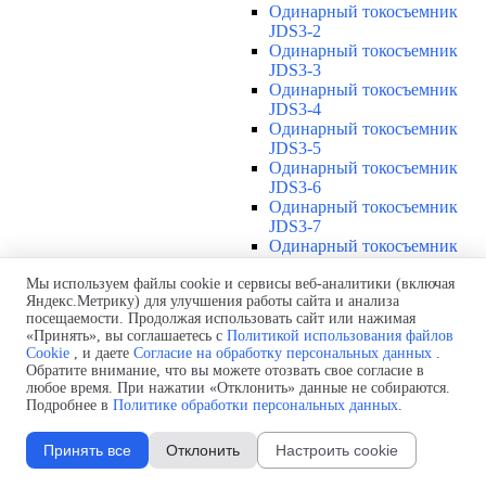
Одинарный токосъемник
JDS3-2
Одинарный токосъемник
JDS3-3
Одинарный токосъемник
JDS3-4
Одинарный токосъемник
JDS3-5
Одинарный токосъемник
JDS3-6
Одинарный токосъемник
JDS3-7
Одинарный токосъемник
JDS3-8
Одинарный токосъемник
Мы используем файлы cookie и сервисы веб-аналитики (включая
Яндекс.Метрику) для улучшения работы сайта и анализа
JDS3-9
посещаемости. Продолжая использовать сайт или нажимая
Одинарный токосъемник
«Принять», вы соглашаетесь с
Политикой использования файлов
JDS3-10
Cookie
, и даете
Согласие на обработку персональных данных
.
Одинарный токосъемник
Обратите внимание, что вы можете отозвать свое согласие в
JDS3-11
любое время. При нажатии «Отклонить» данные не собираются.
Одинарный токосъемник
Подробнее в
Политике обработки персональных данных
.
JDS3-12
Соединения U12
▼
Принять все
Отклонить
Настроить cookie
Защитная оболочка для
соединений U12