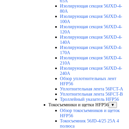
65A
Изолирующая секция 56JXD-4-
80A
Изолирующая секция 56JXD-4-
100A
Изолирующая секция 56JXD-4-
120A
Изолирующая секция 56JXD-4-
140A
Изолирующая секция 56JXD-4-
170A
Изолирующая секция 56JXD-4-
210A
Изолирующая секция 56JXD-4-
240A
Обзор уплотнительных лент
HFP56
Уплотнительная лента 56FCT-A
Уплотнительная лента 56FCT-B
Троллейный указатель HFP56
Токосъемники и щетки HFP56
▼
Обзор токосъемников и щеток
HFP56
Токосъемник 56JD-4/25 25А 4
полюса