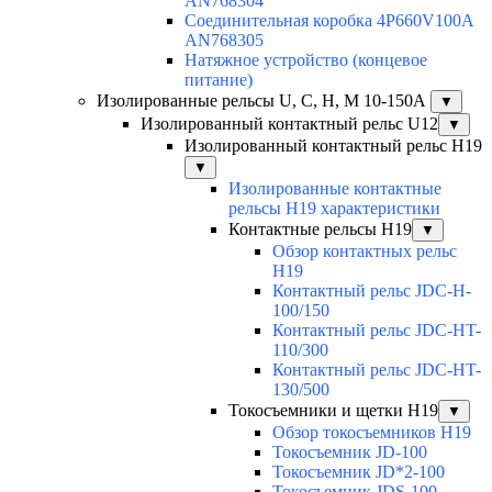
AN768304
Соединительная коробка 4P660V100A
AN768305
Натяжное устройство (концевое
питание)
Изолированные рельсы U, C, H, M 10-150А
▼
Изолированный контактный рельс U12
▼
Изолированный контактный рельс Н19
▼
Изолированные контактные
рельсы Н19 характеристики
Контактные рельсы H19
▼
Обзор контактных рельс
H19
Контактный рельс JDC-H-
100/150
Контактный рельс JDC-HT-
110/300
Контактный рельс JDC-HT-
130/500
Токосъемники и щетки H19
▼
Обзор токосъемников H19
Токосъемник JD-100
Токосъемник JD*2-100
Токосъемник JDS-100