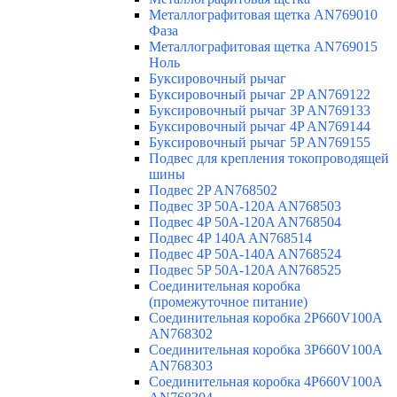
Металлографитовая щетка AN769010
Фаза
Металлографитовая щетка AN769015
Ноль
Буксировочный рычаг
Буксировочный рычаг 2P AN769122
Буксировочный рычаг 3P AN769133
Буксировочный рычаг 4P AN769144
Буксировочный рычаг 5P AN769155
Подвес для крепления токопроводящей
шины
Подвес 2P AN768502
Подвес 3P 50A-120A AN768503
Подвес 4P 50A-120A AN768504
Подвес 4P 140A AN768514
Подвес 4P 50A-140A AN768524
Подвес 5P 50A-120A AN768525
Соединительная коробка
(промежуточное питание)
Соединительная коробка 2P660V100A
AN768302
Соединительная коробка 3P660V100A
AN768303
Соединительная коробка 4P660V100A