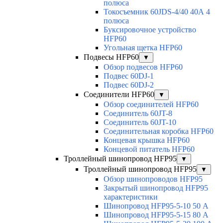
полюса
Токосъемник 60JDS-4/40 40А 4
полюса
Буксировочное устройство
HFP60
Угольная щетка HFP60
Подвесы HFP60
▼
Обзор подвесов HFP60
Подвес 60DJ-1
Подвес 60DJ-2
Соединители HFP60
▼
Обзор соединителей HFP60
Соединитель 60JT-8
Соединитель 60JT-10
Соединительная коробка HFP60
Концевая крышка HFP60
Концевой питатель HFP60
Троллейный шинопровод HFP95
▼
Троллейный шинопровод HFP95
▼
Обзор шинопроводов HFP95
Закрытый шинопровод HFP95
характеристики
Шинопровод HFP95-5-10 50 А
Шинопровод HFP95-5-15 80 А