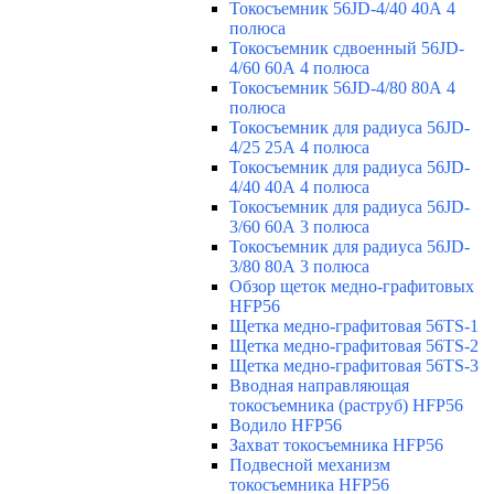
Токосъемник 56JD-4/40 40А 4
полюса
Токосъемник сдвоенный 56JD-
4/60 60А 4 полюса
Токосъемник 56JD-4/80 80А 4
полюса
Токосъемник для радиуса 56JD-
4/25 25А 4 полюса
Токосъемник для радиуса 56JD-
4/40 40А 4 полюса
Токосъемник для радиуса 56JD-
3/60 60А 3 полюса
Токосъемник для радиуса 56JD-
3/80 80А 3 полюса
Обзор щеток медно-графитовых
HFP56
Щетка медно-графитовая 56TS-1
Щетка медно-графитовая 56TS-2
Щетка медно-графитовая 56TS-3
Вводная направляющая
токосъемника (раструб) HFP56
Водило HFP56
Захват токосъемника HFP56
Подвесной механизм
токосъемника HFP56