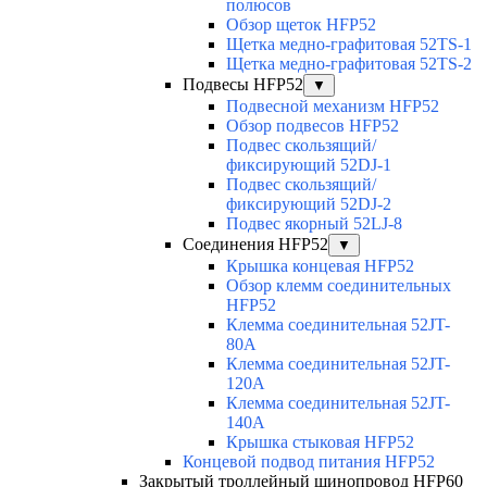
полюсов
Обзор щеток HFP52
Щетка медно-графитовая 52TS-1
Щетка медно-графитовая 52TS-2
Подвесы HFP52
▼
Подвесной механизм HFP52
Обзор подвесов HFP52
Подвес скользящий/
фиксирующий 52DJ-1
Подвес скользящий/
фиксирующий 52DJ-2
Подвес якорный 52LJ-8
Соединения HFP52
▼
Крышка концевая HFP52
Обзор клемм соединительных
HFP52
Клемма соединительная 52JT-
80A
Клемма соединительная 52JT-
120A
Клемма соединительная 52JT-
140A
Крышка стыковая HFP52
Концевой подвод питания HFP52
Закрытый троллейный шинопровод HFP60