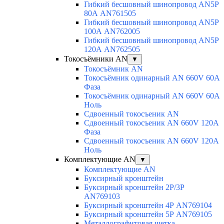
Гибкий бесшовный шинопровод AN5P
80А AN761505
Гибкий бесшовный шинопровод AN5P
100А AN762005
Гибкий бесшовный шинопровод AN5P
120А AN762505
Токосъёмники AN
▼
Токосъёмник AN
Токосъёмник одинарный AN 660V 60A
Фаза
Токосъёмник одинарный AN 660V 60A
Ноль
Сдвоенный токосъеник AN
Сдвоенный токосъеник AN 660V 120A
Фаза
Сдвоенный токосъеник AN 660V 120A
Ноль
Комплектующие AN
▼
Комплектующие AN
Буксирный кронштейн
Буксирный кронштейн 2Р/3Р
AN769103
Буксирный кронштейн 4Р AN769104
Буксирный кронштейн 5Р AN769105
Металлографитовая щетка