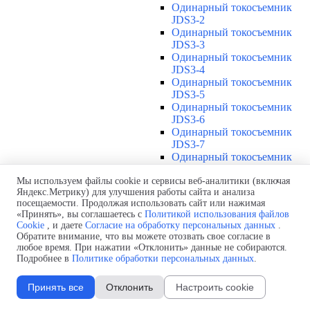
Одинарный токосъемник
JDS3-2
Одинарный токосъемник
JDS3-3
Одинарный токосъемник
JDS3-4
Одинарный токосъемник
JDS3-5
Одинарный токосъемник
JDS3-6
Одинарный токосъемник
JDS3-7
Одинарный токосъемник
JDS3-8
Одинарный токосъемник
Мы используем файлы cookie и сервисы веб-аналитики (включая
Яндекс.Метрику) для улучшения работы сайта и анализа
JDS3-9
посещаемости. Продолжая использовать сайт или нажимая
Одинарный токосъемник
«Принять», вы соглашаетесь с
Политикой использования файлов
JDS3-10
Cookie
, и даете
Согласие на обработку персональных данных
.
Одинарный токосъемник
Обратите внимание, что вы можете отозвать свое согласие в
JDS3-11
любое время. При нажатии «Отклонить» данные не собираются.
Одинарный токосъемник
Подробнее в
Политике обработки персональных данных
.
JDS3-12
Соединения U12
▼
Принять все
Отклонить
Настроить cookie
Защитная оболочка для
соединений U12