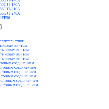
 56GJT-140A
 56GJT-170A
 56GJT-210A
 56GJT-240A
 HFP56
арактеристики
тыковым винтом
стыковым винтом
стыковым винтом
стыковым винтом
лтовым соединением
олтовым соединением
олтовым соединением
олтовым соединением
болтовым соединением
болтовым соединением