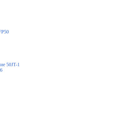
FP50
ие 50JT-1
-6