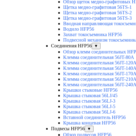
Обзор щеток медно-графитовых H
Щетка медно-графитовая 56TS-1
Щетка медно-графитовая 56TS-2
Щетка медно-графитовая 56TS-3
Вводная направляющая токосъемни
Водило HFP56
Захват токосъемника HFP56
Подвесной механизм токосъемник
Соединения HFP56
▼
Обзор клемм соединительных HF
Клемма соединительная 56JT-80A
Клемма соединительная 56JT-120
Клемма соединительная 56JT-140
Клемма соединительная 56JT-170
Клемма соединительная 56JT-210
Клемма соединительная 56JT-240
Крышки стыковые HFP56
Крышка стыковая 56LJ/45
Крышка стыковая 56LJ-3
Крышка стыковая 56LJ-5
Крышка стыковая 56LJ-6
Вставной соединитель HFP56
Крышка концевая HFP56
Подвесы HFP56
▼
Обзор подвесов HFP56