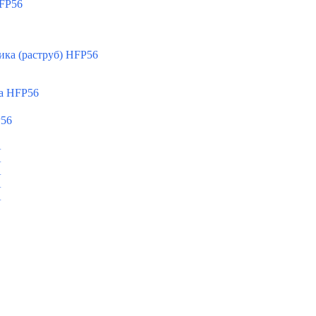
FP56
ка (раструб) HFP56
а HFP56
P56
A
A
A
A
A