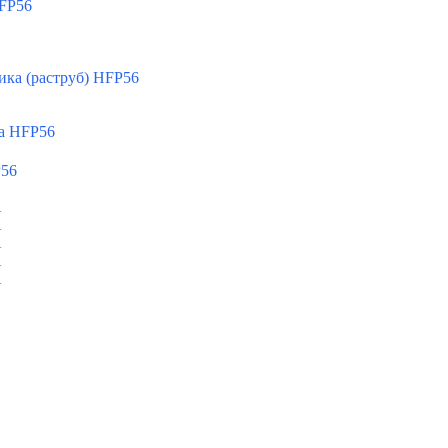
FP56
ка (раструб) HFP56
а HFP56
P56
A
A
A
A
A