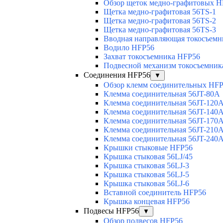
Обзор щеток медно-графитовых H
Щетка медно-графитовая 56TS-1
Щетка медно-графитовая 56TS-2
Щетка медно-графитовая 56TS-3
Вводная направляющая токосъемни
Водило HFP56
Захват токосъемника HFP56
Подвесной механизм токосъемник
Соединения HFP56
▼
Обзор клемм соединительных HF
Клемма соединительная 56JT-80A
Клемма соединительная 56JT-120
Клемма соединительная 56JT-140
Клемма соединительная 56JT-170
Клемма соединительная 56JT-210
Клемма соединительная 56JT-240
Крышки стыковые HFP56
Крышка стыковая 56LJ/45
Крышка стыковая 56LJ-3
Крышка стыковая 56LJ-5
Крышка стыковая 56LJ-6
Вставной соединитель HFP56
Крышка концевая HFP56
Подвесы HFP56
▼
Обзор подвесов HFP56