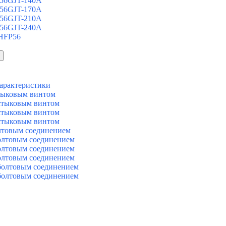
 56GJT-140A
 56GJT-170A
 56GJT-210A
 56GJT-240A
 HFP56
арактеристики
тыковым винтом
стыковым винтом
стыковым винтом
стыковым винтом
лтовым соединением
олтовым соединением
олтовым соединением
олтовым соединением
болтовым соединением
болтовым соединением