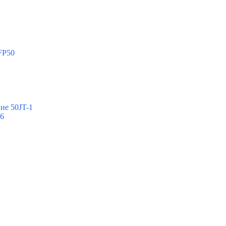
FP50
ие 50JT-1
-6