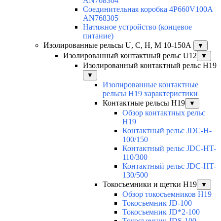
AN768304
Соединительная коробка 4P660V100A
AN768305
Натяжное устройство (концевое
питание)
Изолированные рельсы U, C, H, M 10-150А
▼
Изолированный контактный рельс U12
▼
Изолированный контактный рельс Н19
▼
Изолированные контактные
рельсы Н19 характеристики
Контактные рельсы H19
▼
Обзор контактных рельс
H19
Контактный рельс JDC-H-
100/150
Контактный рельс JDC-HT-
110/300
Контактный рельс JDC-HT-
130/500
Токосъемники и щетки H19
▼
Обзор токосъемников H19
Токосъемник JD-100
Токосъемник JD*2-100
Токосъемник JDS-100