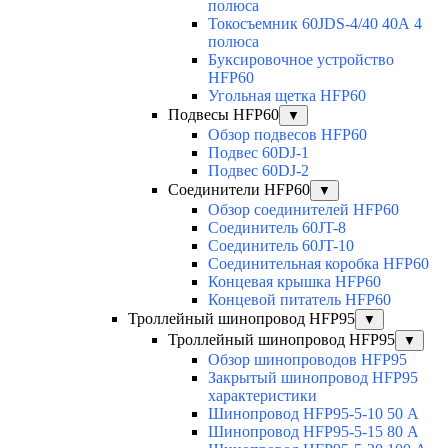
полюса
Токосъемник 60JDS-4/40 40А 4
полюса
Буксировочное устройство
HFP60
Угольная щетка HFP60
Подвесы HFP60
▼
Обзор подвесов HFP60
Подвес 60DJ-1
Подвес 60DJ-2
Соединители HFP60
▼
Обзор соединителей HFP60
Соединитель 60JT-8
Соединитель 60JT-10
Соединительная коробка HFP60
Концевая крышка HFP60
Концевой питатель HFP60
Троллейный шинопровод HFP95
▼
Троллейный шинопровод HFP95
▼
Обзор шинопроводов HFP95
Закрытый шинопровод HFP95
характеристики
Шинопровод HFP95-5-10 50 А
Шинопровод HFP95-5-15 80 А