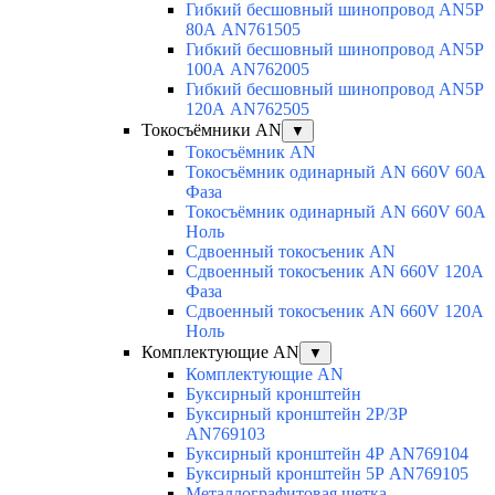
Гибкий бесшовный шинопровод AN5P
80А AN761505
Гибкий бесшовный шинопровод AN5P
100А AN762005
Гибкий бесшовный шинопровод AN5P
120А AN762505
Токосъёмники AN
▼
Токосъёмник AN
Токосъёмник одинарный AN 660V 60A
Фаза
Токосъёмник одинарный AN 660V 60A
Ноль
Сдвоенный токосъеник AN
Сдвоенный токосъеник AN 660V 120A
Фаза
Сдвоенный токосъеник AN 660V 120A
Ноль
Комплектующие AN
▼
Комплектующие AN
Буксирный кронштейн
Буксирный кронштейн 2Р/3Р
AN769103
Буксирный кронштейн 4Р AN769104
Буксирный кронштейн 5Р AN769105
Металлографитовая щетка