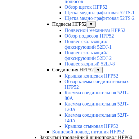
полюсов
Обзор щеток HFP52
Щетка медно-графитовая 52TS-1
Щетка медно-графитовая 52TS-2
Подвесы HFP52
▼
Подвесной механизм HFP52
Обзор подвесов HFP52
Подвес скользящий/
фиксирующий 52DJ-1
Подвес скользящий/
фиксирующий 52DJ-2
Подвес якорный 52LJ-8
Соединения HFP52
▼
Крышка концевая HFP52
Обзор клемм соединительных
HFP52
Клемма соединительная 52JT-
80A
Клемма соединительная 52JT-
120A
Клемма соединительная 52JT-
140A
Крышка стыковая HFP52
Концевой подвод питания HFP52
Закрытый троллейный шинопровод HFP60