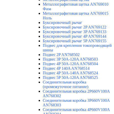
Металлографитовая щетка AN769010
Фаза
Металлографитовая щетка AN769015
Ноль
Буксировочный рычаг
Буксировочный рычаг 2P AN769122
Буксировочный рычаг 3P AN769133
Буксировочный рычаг 4P AN769144
Буксировочный рычаг 5P AN769155
Подвес для крепления токопроводящей
шины
Подвес 2P AN768502
Подвес 3P 50A-120A AN768503
Подвес 4P 50A-120A AN768504
Подвес 4P 140A AN768514
Подвес 4P 50A-140A AN768524
Подвес 5P 50A-120A AN768525
Соединительная коробка
(промежуточное питание)
Соединительная коробка 2P660V100A
AN768302
Соединительная коробка 3P660V100A
AN768303
Соединительная коробка 4P660V100A