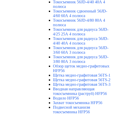
Токосъемник 56JD-4/40 40А 4
полюса
Токосъемник сдвоенный 56JD-
4/60 60А 4 полюса
Токосъемник 56JD-4/80 80А 4
полюса
Токосъемник для радиуса 56JD-
4/25 25А 4 полюса
Токосъемник для радиуса 56JD-
4/40 40А 4 полюса
Токосъемник для радиуса 56JD-
3/60 60А 3 полюса
Токосъемник для радиуса 56JD-
3/80 80А 3 полюса
Обзор щеток медно-графитовых
HFP56
Щетка медно-графитовая 56TS-1
Щетка медно-графитовая 56TS-2
Щетка медно-графитовая 56TS-3
Вводная направляющая
токосъемника (раструб) HFP56
Водило HFP56
Захват токосъемника HFP56
Подвесной механизм
токосъемника HFP56