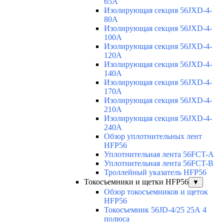
65A
Изолирующая секция 56JXD-4-
80A
Изолирующая секция 56JXD-4-
100A
Изолирующая секция 56JXD-4-
120A
Изолирующая секция 56JXD-4-
140A
Изолирующая секция 56JXD-4-
170A
Изолирующая секция 56JXD-4-
210A
Изолирующая секция 56JXD-4-
240A
Обзор уплотнительных лент
HFP56
Уплотнительная лента 56FCT-A
Уплотнительная лента 56FCT-B
Троллейный указатель HFP56
Токосъемники и щетки HFP56
▼
Обзор токосъемников и щеток
HFP56
Токосъемник 56JD-4/25 25А 4
полюса