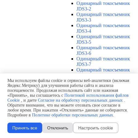
Одинарный токосъемник
JDS3-2
Одинарный токосъемник
JDS3-3
Одинарный токосъемник
JDS3-4
Одинарный токосъемник
JDS3-5
Одинарный токосъемник
JDS3-6
Одинарный токосъемник
JDS3-7
Одинарный токосъемник
JDS3-8
Одинарный токосъемник
Мы используем файлы cookie и сервисы веб-аналитики (включая
Яндекс.Метрику) для улучшения работы сайта и анализа
JDS3-9
посещаемости. Продолжая использовать сайт или нажимая
Одинарный токосъемник
«Принять», вы соглашаетесь с
Политикой использования файлов
JDS3-10
Cookie
, и даете
Согласие на обработку персональных данных
.
Одинарный токосъемник
Обратите внимание, что вы можете отозвать свое согласие в
JDS3-11
любое время. При нажатии «Отклонить» данные не собираются.
Одинарный токосъемник
Подробнее в
Политике обработки персональных данных
.
JDS3-12
Соединения U12
▼
Принять все
Отклонить
Настроить cookie
Защитная оболочка для
соединений U12