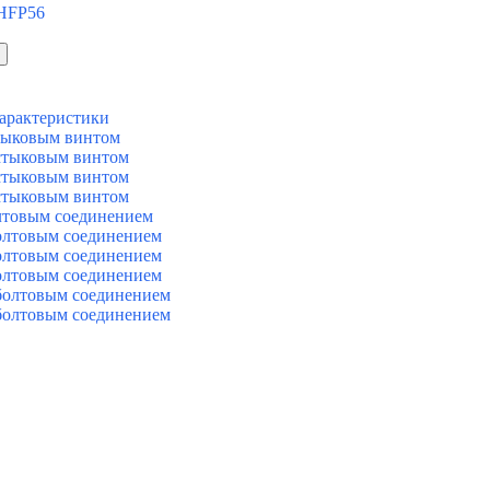
 HFP56
арактеристики
тыковым винтом
стыковым винтом
стыковым винтом
стыковым винтом
лтовым соединением
олтовым соединением
олтовым соединением
олтовым соединением
болтовым соединением
болтовым соединением