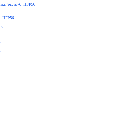
ка (раструб) HFP56
а HFP56
P56
A
A
A
A
A