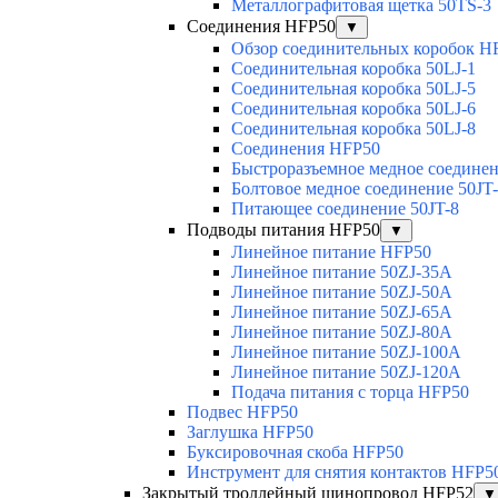
Металлографитовая щетка 50TS-3
Соединения HFP50
▼
Обзор соединительных коробок H
Соединительная коробка 50LJ-1
Соединительная коробка 50LJ-5
Соединительная коробка 50LJ-6
Соединительная коробка 50LJ-8
Соединения HFP50
Быстроразъемное медное соединен
Болтовое медное соединение 50JT
Питающее соединение 50JT-8
Подводы питания HFP50
▼
Линейное питание HFP50
Линейное питание 50ZJ-35A
Линейное питание 50ZJ-50A
Линейное питание 50ZJ-65A
Линейное питание 50ZJ-80A
Линейное питание 50ZJ-100A
Линейное питание 50ZJ-120A
Подача питания с торца HFP50
Подвес HFP50
Заглушка HFP50
Буксировочная скоба HFP50
Инструмент для снятия контактов HFP5
Закрытый троллейный шинопровод HFP52
▼