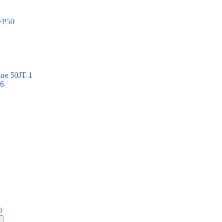
FP50
ие 50JT-1
-6
0