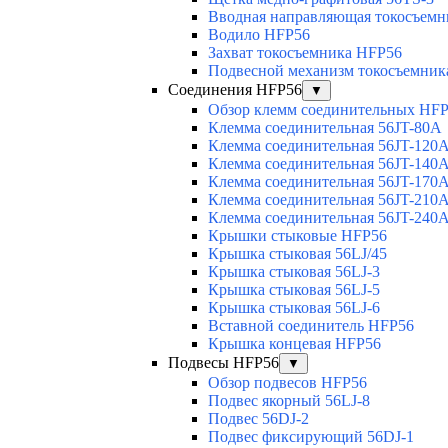
Вводная направляющая токосъемни
Водило HFP56
Захват токосъемника HFP56
Подвесной механизм токосъемник
Соединения HFP56
▼
Обзор клемм соединительных HF
Клемма соединительная 56JT-80A
Клемма соединительная 56JT-120
Клемма соединительная 56JT-140
Клемма соединительная 56JT-170
Клемма соединительная 56JT-210
Клемма соединительная 56JT-240
Крышки стыковые HFP56
Крышка стыковая 56LJ/45
Крышка стыковая 56LJ-3
Крышка стыковая 56LJ-5
Крышка стыковая 56LJ-6
Вставной соединитель HFP56
Крышка концевая HFP56
Подвесы HFP56
▼
Обзор подвесов HFP56
Подвес якорный 56LJ-8
Подвес 56DJ-2
Подвес фиксирующий 56DJ-1