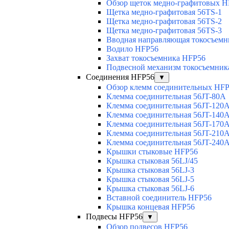
Обзор щеток медно-графитовых H
Щетка медно-графитовая 56TS-1
Щетка медно-графитовая 56TS-2
Щетка медно-графитовая 56TS-3
Вводная направляющая токосъемни
Водило HFP56
Захват токосъемника HFP56
Подвесной механизм токосъемник
Соединения HFP56
▼
Обзор клемм соединительных HF
Клемма соединительная 56JT-80A
Клемма соединительная 56JT-120
Клемма соединительная 56JT-140
Клемма соединительная 56JT-170
Клемма соединительная 56JT-210
Клемма соединительная 56JT-240
Крышки стыковые HFP56
Крышка стыковая 56LJ/45
Крышка стыковая 56LJ-3
Крышка стыковая 56LJ-5
Крышка стыковая 56LJ-6
Вставной соединитель HFP56
Крышка концевая HFP56
Подвесы HFP56
▼
Обзор подвесов HFP56