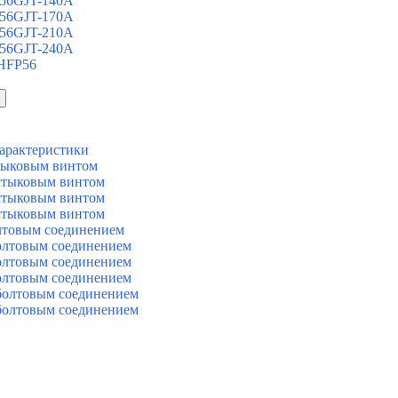
 56GJT-140A
 56GJT-170A
 56GJT-210A
 56GJT-240A
 HFP56
арактеристики
тыковым винтом
стыковым винтом
стыковым винтом
стыковым винтом
лтовым соединением
олтовым соединением
олтовым соединением
олтовым соединением
болтовым соединением
болтовым соединением