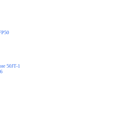
FP50
ие 50JT-1
-6