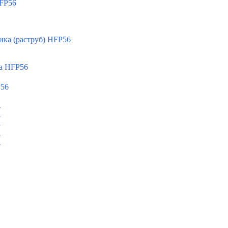
FP56
ка (раструб) HFP56
а HFP56
P56
A
A
A
A
A