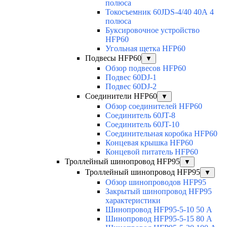
полюса
Токосъемник 60JDS-4/40 40А 4
полюса
Буксировочное устройство
HFP60
Угольная щетка HFP60
Подвесы HFP60
▼
Обзор подвесов HFP60
Подвес 60DJ-1
Подвес 60DJ-2
Соединители HFP60
▼
Обзор соединителей HFP60
Соединитель 60JT-8
Соединитель 60JT-10
Соединительная коробка HFP60
Концевая крышка HFP60
Концевой питатель HFP60
Троллейный шинопровод HFP95
▼
Троллейный шинопровод HFP95
▼
Обзор шинопроводов HFP95
Закрытый шинопровод HFP95
характеристики
Шинопровод HFP95-5-10 50 А
Шинопровод HFP95-5-15 80 А