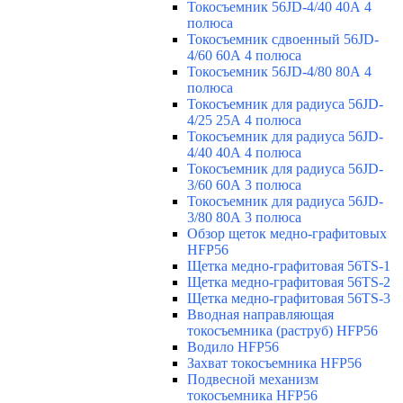
Токосъемник 56JD-4/40 40А 4
полюса
Токосъемник сдвоенный 56JD-
4/60 60А 4 полюса
Токосъемник 56JD-4/80 80А 4
полюса
Токосъемник для радиуса 56JD-
4/25 25А 4 полюса
Токосъемник для радиуса 56JD-
4/40 40А 4 полюса
Токосъемник для радиуса 56JD-
3/60 60А 3 полюса
Токосъемник для радиуса 56JD-
3/80 80А 3 полюса
Обзор щеток медно-графитовых
HFP56
Щетка медно-графитовая 56TS-1
Щетка медно-графитовая 56TS-2
Щетка медно-графитовая 56TS-3
Вводная направляющая
токосъемника (раструб) HFP56
Водило HFP56
Захват токосъемника HFP56
Подвесной механизм
токосъемника HFP56