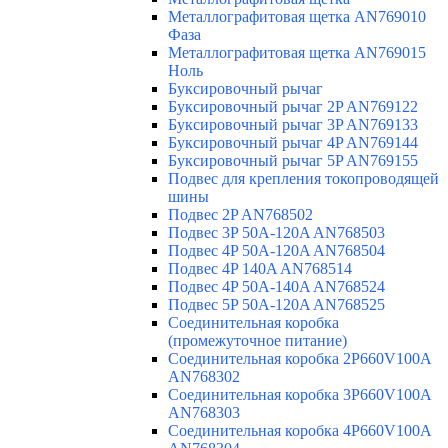
Металлографитовая щетка AN769010
Фаза
Металлографитовая щетка AN769015
Ноль
Буксировочный рычаг
Буксировочный рычаг 2P AN769122
Буксировочный рычаг 3P AN769133
Буксировочный рычаг 4P AN769144
Буксировочный рычаг 5P AN769155
Подвес для крепления токопроводящей
шины
Подвес 2P AN768502
Подвес 3P 50A-120A AN768503
Подвес 4P 50A-120A AN768504
Подвес 4P 140A AN768514
Подвес 4P 50A-140A AN768524
Подвес 5P 50A-120A AN768525
Соединительная коробка
(промежуточное питание)
Соединительная коробка 2P660V100A
AN768302
Соединительная коробка 3P660V100A
AN768303
Соединительная коробка 4P660V100A