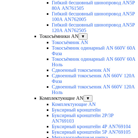
Гибкий бесшовный шинопровод AN5P
80А AN761505
Гибкий бесшовный шинопровод AN5P
100А AN762005
Гибкий бесшовный шинопровод AN5P
120А AN762505
Токосъёмники AN
▼
Токосъёмник AN
Токосъёмник одинарный AN 660V 60A
Фаза
Токосъёмник одинарный AN 660V 60A
Ноль
Сдвоенный токосъеник AN
Сдвоенный токосъеник AN 660V 120A
Фаза
Сдвоенный токосъеник AN 660V 120A
Ноль
Комплектующие AN
▼
Комплектующие AN
Буксирный кронштейн
Буксирный кронштейн 2Р/3Р
AN769103
Буксирный кронштейн 4Р AN769104
Буксирный кронштейн 5Р AN769105
Металлографитовая щетка