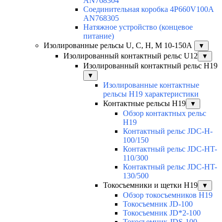
AN768304
Соединительная коробка 4P660V100A
AN768305
Натяжное устройство (концевое
питание)
Изолированные рельсы U, C, H, M 10-150А
▼
Изолированный контактный рельс U12
▼
Изолированный контактный рельс Н19
▼
Изолированные контактные
рельсы Н19 характеристики
Контактные рельсы H19
▼
Обзор контактных рельс
H19
Контактный рельс JDC-H-
100/150
Контактный рельс JDC-HT-
110/300
Контактный рельс JDC-HT-
130/500
Токосъемники и щетки H19
▼
Обзор токосъемников H19
Токосъемник JD-100
Токосъемник JD*2-100
Токосъемник JDS-100