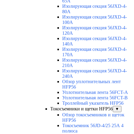
65A
Изолирующая секция 56JXD-4-
80A
Изолирующая секция 56JXD-4-
100A
Изолирующая секция 56JXD-4-
120A
Изолирующая секция 56JXD-4-
140A
Изолирующая секция 56JXD-4-
170A
Изолирующая секция 56JXD-4-
210A
Изолирующая секция 56JXD-4-
240A
Обзор уплотнительных лент
HFP56
Уплотнительная лента 56FCT-A
Уплотнительная лента 56FCT-B
Троллейный указатель HFP56
Токосъемники и щетки HFP56
▼
Обзор токосъемников и щеток
HFP56
Токосъемник 56JD-4/25 25А 4
полюса