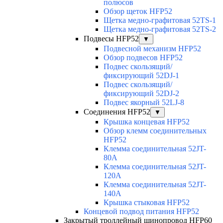
полюсов
Обзор щеток HFP52
Щетка медно-графитовая 52TS-1
Щетка медно-графитовая 52TS-2
Подвесы HFP52
▼
Подвесной механизм HFP52
Обзор подвесов HFP52
Подвес скользящий/
фиксирующий 52DJ-1
Подвес скользящий/
фиксирующий 52DJ-2
Подвес якорный 52LJ-8
Соединения HFP52
▼
Крышка концевая HFP52
Обзор клемм соединительных
HFP52
Клемма соединительная 52JT-
80A
Клемма соединительная 52JT-
120A
Клемма соединительная 52JT-
140A
Крышка стыковая HFP52
Концевой подвод питания HFP52
Закрытый троллейный шинопровод HFP60