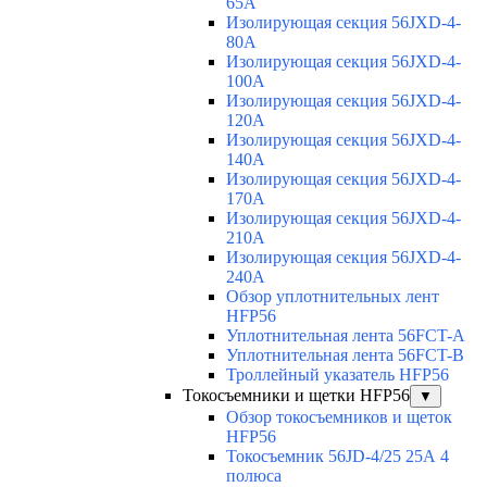
65A
Изолирующая секция 56JXD-4-
80A
Изолирующая секция 56JXD-4-
100A
Изолирующая секция 56JXD-4-
120A
Изолирующая секция 56JXD-4-
140A
Изолирующая секция 56JXD-4-
170A
Изолирующая секция 56JXD-4-
210A
Изолирующая секция 56JXD-4-
240A
Обзор уплотнительных лент
HFP56
Уплотнительная лента 56FCT-A
Уплотнительная лента 56FCT-B
Троллейный указатель HFP56
Токосъемники и щетки HFP56
▼
Обзор токосъемников и щеток
HFP56
Токосъемник 56JD-4/25 25А 4
полюса