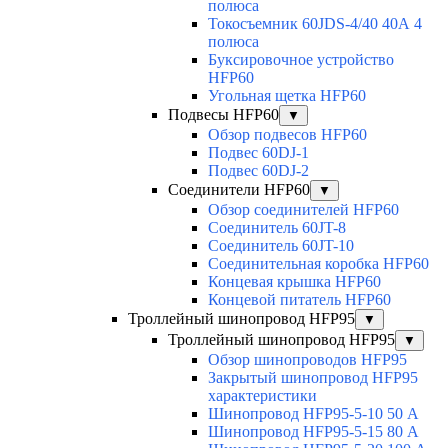
полюса
Токосъемник 60JDS-4/40 40А 4
полюса
Буксировочное устройство
HFP60
Угольная щетка HFP60
Подвесы HFP60
▼
Обзор подвесов HFP60
Подвес 60DJ-1
Подвес 60DJ-2
Соединители HFP60
▼
Обзор соединителей HFP60
Соединитель 60JT-8
Соединитель 60JT-10
Соединительная коробка HFP60
Концевая крышка HFP60
Концевой питатель HFP60
Троллейный шинопровод HFP95
▼
Троллейный шинопровод HFP95
▼
Обзор шинопроводов HFP95
Закрытый шинопровод HFP95
характеристики
Шинопровод HFP95-5-10 50 А
Шинопровод HFP95-5-15 80 А