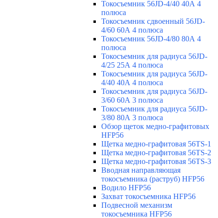
Токосъемник 56JD-4/40 40А 4
полюса
Токосъемник сдвоенный 56JD-
4/60 60А 4 полюса
Токосъемник 56JD-4/80 80А 4
полюса
Токосъемник для радиуса 56JD-
4/25 25А 4 полюса
Токосъемник для радиуса 56JD-
4/40 40А 4 полюса
Токосъемник для радиуса 56JD-
3/60 60А 3 полюса
Токосъемник для радиуса 56JD-
3/80 80А 3 полюса
Обзор щеток медно-графитовых
HFP56
Щетка медно-графитовая 56TS-1
Щетка медно-графитовая 56TS-2
Щетка медно-графитовая 56TS-3
Вводная направляющая
токосъемника (раструб) HFP56
Водило HFP56
Захват токосъемника HFP56
Подвесной механизм
токосъемника HFP56