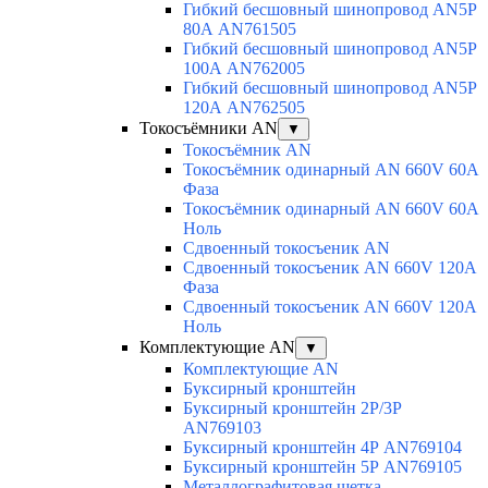
Гибкий бесшовный шинопровод AN5P
80А AN761505
Гибкий бесшовный шинопровод AN5P
100А AN762005
Гибкий бесшовный шинопровод AN5P
120А AN762505
Токосъёмники AN
▼
Токосъёмник AN
Токосъёмник одинарный AN 660V 60A
Фаза
Токосъёмник одинарный AN 660V 60A
Ноль
Сдвоенный токосъеник AN
Сдвоенный токосъеник AN 660V 120A
Фаза
Сдвоенный токосъеник AN 660V 120A
Ноль
Комплектующие AN
▼
Комплектующие AN
Буксирный кронштейн
Буксирный кронштейн 2Р/3Р
AN769103
Буксирный кронштейн 4Р AN769104
Буксирный кронштейн 5Р AN769105
Металлографитовая щетка