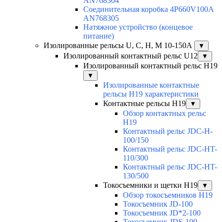
AN768304
Соединительная коробка 4P660V100A
AN768305
Натяжное устройство (концевое
питание)
Изолированные рельсы U, C, H, M 10-150А
▼
Изолированный контактный рельс U12
▼
Изолированный контактный рельс Н19
▼
Изолированные контактные
рельсы Н19 характеристики
Контактные рельсы H19
▼
Обзор контактных рельс
H19
Контактный рельс JDC-H-
100/150
Контактный рельс JDC-HT-
110/300
Контактный рельс JDC-HT-
130/500
Токосъемники и щетки H19
▼
Обзор токосъемников H19
Токосъемник JD-100
Токосъемник JD*2-100
Токосъемник JDS-100