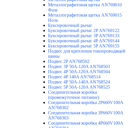
Металлографитовая щетка AN769010
Фаза
Металлографитовая щетка AN769015
Ноль
Буксировочный рычаг
Буксировочный рычаг 2P AN769122
Буксировочный рычаг 3P AN769133
Буксировочный рычаг 4P AN769144
Буксировочный рычаг 5P AN769155
Подвес для крепления токопроводящей
шины
Подвес 2P AN768502
Подвес 3P 50A-120A AN768503
Подвес 4P 50A-120A AN768504
Подвес 4P 140A AN768514
Подвес 4P 50A-140A AN768524
Подвес 5P 50A-120A AN768525
Соединительная коробка
(промежуточное питание)
Соединительная коробка 2P660V100A
AN768302
Соединительная коробка 3P660V100A
AN768303
Соединительная коробка 4P660V100A