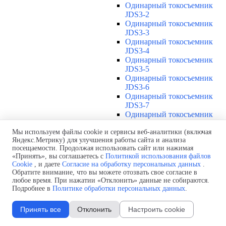
Одинарный токосъемник
JDS3-2
Одинарный токосъемник
JDS3-3
Одинарный токосъемник
JDS3-4
Одинарный токосъемник
JDS3-5
Одинарный токосъемник
JDS3-6
Одинарный токосъемник
JDS3-7
Одинарный токосъемник
JDS3-8
Одинарный токосъемник
Мы используем файлы cookie и сервисы веб-аналитики (включая
Яндекс.Метрику) для улучшения работы сайта и анализа
JDS3-9
посещаемости. Продолжая использовать сайт или нажимая
Одинарный токосъемник
«Принять», вы соглашаетесь с
Политикой использования файлов
JDS3-10
Cookie
, и даете
Согласие на обработку персональных данных
.
Одинарный токосъемник
Обратите внимание, что вы можете отозвать свое согласие в
JDS3-11
любое время. При нажатии «Отклонить» данные не собираются.
Одинарный токосъемник
Подробнее в
Политике обработки персональных данных
.
JDS3-12
Соединения U12
▼
Принять все
Отклонить
Настроить cookie
Защитная оболочка для
соединений U12