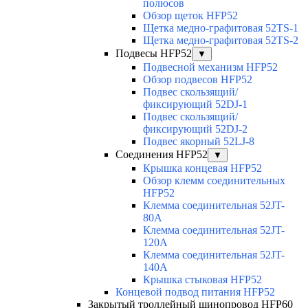
полюсов
Обзор щеток HFP52
Щетка медно-графитовая 52TS-1
Щетка медно-графитовая 52TS-2
Подвесы HFP52
▼
Подвесной механизм HFP52
Обзор подвесов HFP52
Подвес скользящий/
фиксирующий 52DJ-1
Подвес скользящий/
фиксирующий 52DJ-2
Подвес якорный 52LJ-8
Соединения HFP52
▼
Крышка концевая HFP52
Обзор клемм соединительных
HFP52
Клемма соединительная 52JT-
80A
Клемма соединительная 52JT-
120A
Клемма соединительная 52JT-
140A
Крышка стыковая HFP52
Концевой подвод питания HFP52
Закрытый троллейный шинопровод HFP60