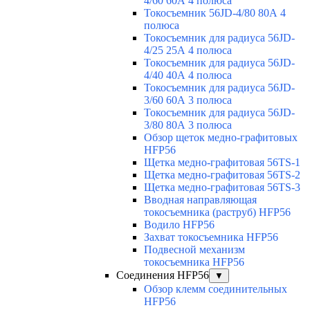
4/60 60А 4 полюса
Токосъемник 56JD-4/80 80А 4
полюса
Токосъемник для радиуса 56JD-
4/25 25А 4 полюса
Токосъемник для радиуса 56JD-
4/40 40А 4 полюса
Токосъемник для радиуса 56JD-
3/60 60А 3 полюса
Токосъемник для радиуса 56JD-
3/80 80А 3 полюса
Обзор щеток медно-графитовых
HFP56
Щетка медно-графитовая 56TS-1
Щетка медно-графитовая 56TS-2
Щетка медно-графитовая 56TS-3
Вводная направляющая
токосъемника (раструб) HFP56
Водило HFP56
Захват токосъемника HFP56
Подвесной механизм
токосъемника HFP56
Соединения HFP56
▼
Обзор клемм соединительных
HFP56