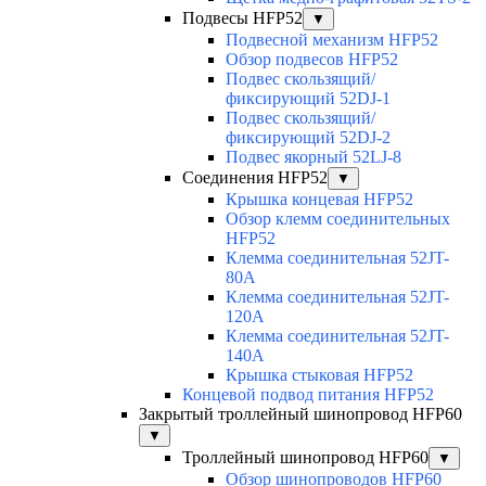
Подвесы HFP52
▼
Подвесной механизм HFP52
Обзор подвесов HFP52
Подвес скользящий/
фиксирующий 52DJ-1
Подвес скользящий/
фиксирующий 52DJ-2
Подвес якорный 52LJ-8
Соединения HFP52
▼
Крышка концевая HFP52
Обзор клемм соединительных
HFP52
Клемма соединительная 52JT-
80A
Клемма соединительная 52JT-
120A
Клемма соединительная 52JT-
140A
Крышка стыковая HFP52
Концевой подвод питания HFP52
Закрытый троллейный шинопровод HFP60
▼
Троллейный шинопровод HFP60
▼
Обзор шинопроводов HFP60