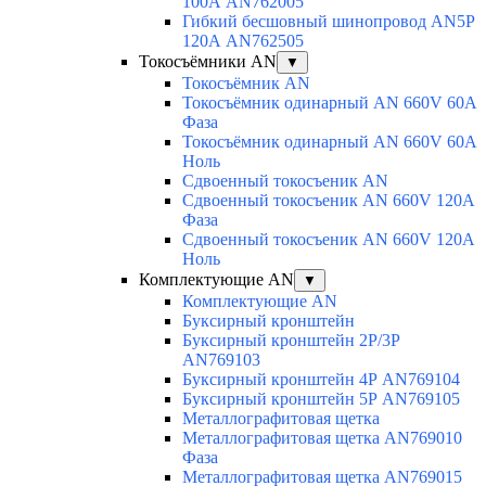
100А AN762005
Гибкий бесшовный шинопровод AN5P
120А AN762505
Токосъёмники AN
▼
Токосъёмник AN
Токосъёмник одинарный AN 660V 60A
Фаза
Токосъёмник одинарный AN 660V 60A
Ноль
Сдвоенный токосъеник AN
Сдвоенный токосъеник AN 660V 120A
Фаза
Сдвоенный токосъеник AN 660V 120A
Ноль
Комплектующие AN
▼
Комплектующие AN
Буксирный кронштейн
Буксирный кронштейн 2Р/3Р
AN769103
Буксирный кронштейн 4Р AN769104
Буксирный кронштейн 5Р AN769105
Металлографитовая щетка
Металлографитовая щетка AN769010
Фаза
Металлографитовая щетка AN769015