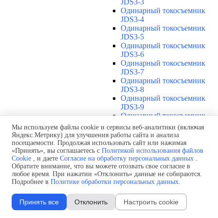
JDS3-3
Одинарный токосъемник
JDS3-4
Одинарный токосъемник
JDS3-5
Одинарный токосъемник
JDS3-6
Одинарный токосъемник
JDS3-7
Одинарный токосъемник
JDS3-8
Одинарный токосъемник
JDS3-9
Одинарный токосъемник
JDS3-10
Мы используем файлы cookie и сервисы веб-аналитики (включая
Одинарный токосъемник
Яндекс.Метрику) для улучшения работы сайта и анализа
JDS3-11
посещаемости. Продолжая использовать сайт или нажимая
Одинарный токосъемник
«Принять», вы соглашаетесь с
Политикой использования файлов
Cookie
, и даете
Согласие на обработку персональных данных
.
JDS3-12
Обратите внимание, что вы можете отозвать свое согласие в
Соединения U12
▼
любое время. При нажатии «Отклонить» данные не собираются.
Защитная оболочка для
Подробнее в
Политике обработки персональных данных
.
соединений U12
Стыковочное соединение U12
Принять все
Отклонить
Настроить cookie
Подводы питания U12
▼
Линейный подвод питания U12