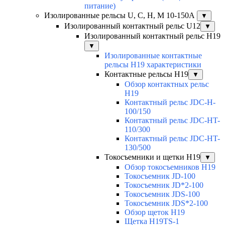
питание)
Изолированные рельсы U, C, H, M 10-150А
▼
Изолированный контактный рельс U12
▼
Изолированный контактный рельс Н19
▼
Изолированные контактные
рельсы Н19 характеристики
Контактные рельсы H19
▼
Обзор контактных рельс
H19
Контактный рельс JDC-H-
100/150
Контактный рельс JDC-HT-
110/300
Контактный рельс JDC-HT-
130/500
Токосъемники и щетки H19
▼
Обзор токосъемников H19
Токосъемник JD-100
Токосъемник JD*2-100
Токосъемник JDS-100
Токосъемник JDS*2-100
Обзор щеток H19
Щетка H19TS-1