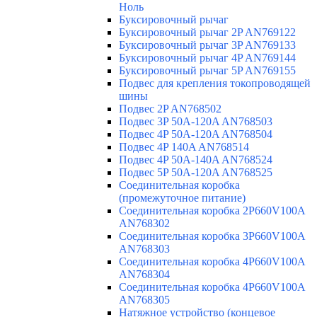
Ноль
Буксировочный рычаг
Буксировочный рычаг 2P AN769122
Буксировочный рычаг 3P AN769133
Буксировочный рычаг 4P AN769144
Буксировочный рычаг 5P AN769155
Подвес для крепления токопроводящей
шины
Подвес 2P AN768502
Подвес 3P 50A-120A AN768503
Подвес 4P 50A-120A AN768504
Подвес 4P 140A AN768514
Подвес 4P 50A-140A AN768524
Подвес 5P 50A-120A AN768525
Соединительная коробка
(промежуточное питание)
Соединительная коробка 2P660V100A
AN768302
Соединительная коробка 3P660V100A
AN768303
Соединительная коробка 4P660V100A
AN768304
Соединительная коробка 4P660V100A
AN768305
Натяжное устройство (концевое