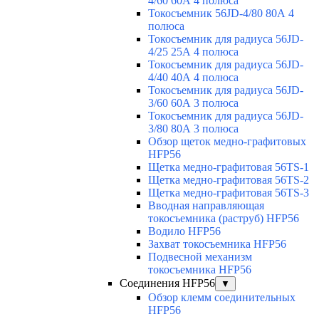
4/60 60А 4 полюса
Токосъемник 56JD-4/80 80А 4
полюса
Токосъемник для радиуса 56JD-
4/25 25А 4 полюса
Токосъемник для радиуса 56JD-
4/40 40А 4 полюса
Токосъемник для радиуса 56JD-
3/60 60А 3 полюса
Токосъемник для радиуса 56JD-
3/80 80А 3 полюса
Обзор щеток медно-графитовых
HFP56
Щетка медно-графитовая 56TS-1
Щетка медно-графитовая 56TS-2
Щетка медно-графитовая 56TS-3
Вводная направляющая
токосъемника (раструб) HFP56
Водило HFP56
Захват токосъемника HFP56
Подвесной механизм
токосъемника HFP56
Соединения HFP56
▼
Обзор клемм соединительных
HFP56