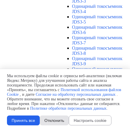
JDS3-3
Одинарный токосъемник
JDS3-4
Одинарный токосъемник
JDS3-5
Одинарный токосъемник
JDS3-6
Одинарный токосъемник
JDS3-7
Одинарный токосъемник
JDS3-8
Одинарный токосъемник
JDS3-9
Одинарный токосъемник
JDS3-10
Мы используем файлы cookie и сервисы веб-аналитики (включая
Одинарный токосъемник
Яндекс.Метрику) для улучшения работы сайта и анализа
JDS3-11
посещаемости. Продолжая использовать сайт или нажимая
Одинарный токосъемник
«Принять», вы соглашаетесь с
Политикой использования файлов
Cookie
, и даете
Согласие на обработку персональных данных
.
JDS3-12
Обратите внимание, что вы можете отозвать свое согласие в
Соединения U12
▼
любое время. При нажатии «Отклонить» данные не собираются.
Защитная оболочка для
Подробнее в
Политике обработки персональных данных
.
соединений U12
Стыковочное соединение U12
Принять все
Отклонить
Настроить cookie
Подводы питания U12
▼
Линейный подвод питания U12