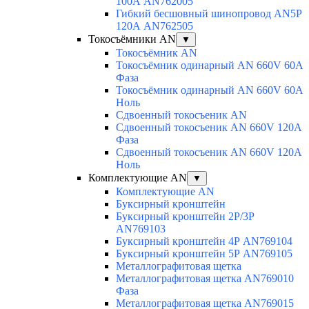
100А AN762005
Гибкий бесшовный шинопровод AN5P
120А AN762505
Токосъёмники AN
▼
Токосъёмник AN
Токосъёмник одинарный AN 660V 60A
Фаза
Токосъёмник одинарный AN 660V 60A
Ноль
Сдвоенный токосъеник AN
Сдвоенный токосъеник AN 660V 120A
Фаза
Сдвоенный токосъеник AN 660V 120A
Ноль
Комплектующие AN
▼
Комплектующие AN
Буксирный кронштейн
Буксирный кронштейн 2Р/3Р
AN769103
Буксирный кронштейн 4Р AN769104
Буксирный кронштейн 5Р AN769105
Металлографитовая щетка
Металлографитовая щетка AN769010
Фаза
Металлографитовая щетка AN769015