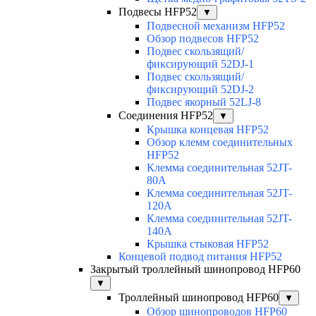
Подвесы HFP52
▼
Подвесной механизм HFP52
Обзор подвесов HFP52
Подвес скользящий/
фиксирующий 52DJ-1
Подвес скользящий/
фиксирующий 52DJ-2
Подвес якорный 52LJ-8
Соединения HFP52
▼
Крышка концевая HFP52
Обзор клемм соединительных
HFP52
Клемма соединительная 52JT-
80A
Клемма соединительная 52JT-
120A
Клемма соединительная 52JT-
140A
Крышка стыковая HFP52
Концевой подвод питания HFP52
Закрытый троллейный шинопровод HFP60
▼
Троллейный шинопровод HFP60
▼
Обзор шинопроводов HFP60