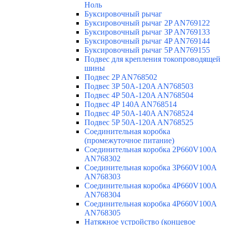
Ноль
Буксировочный рычаг
Буксировочный рычаг 2P AN769122
Буксировочный рычаг 3P AN769133
Буксировочный рычаг 4P AN769144
Буксировочный рычаг 5P AN769155
Подвес для крепления токопроводящей
шины
Подвес 2P AN768502
Подвес 3P 50A-120A AN768503
Подвес 4P 50A-120A AN768504
Подвес 4P 140A AN768514
Подвес 4P 50A-140A AN768524
Подвес 5P 50A-120A AN768525
Соединительная коробка
(промежуточное питание)
Соединительная коробка 2P660V100A
AN768302
Соединительная коробка 3P660V100A
AN768303
Соединительная коробка 4P660V100A
AN768304
Соединительная коробка 4P660V100A
AN768305
Натяжное устройство (концевое