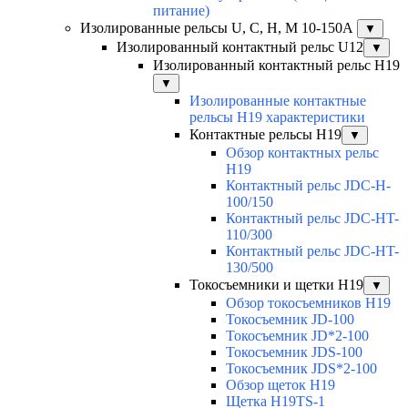
питание)
Изолированные рельсы U, C, H, M 10-150А
▼
Изолированный контактный рельс U12
▼
Изолированный контактный рельс Н19
▼
Изолированные контактные
рельсы Н19 характеристики
Контактные рельсы H19
▼
Обзор контактных рельс
H19
Контактный рельс JDC-H-
100/150
Контактный рельс JDC-HT-
110/300
Контактный рельс JDC-HT-
130/500
Токосъемники и щетки H19
▼
Обзор токосъемников H19
Токосъемник JD-100
Токосъемник JD*2-100
Токосъемник JDS-100
Токосъемник JDS*2-100
Обзор щеток H19
Щетка H19TS-1