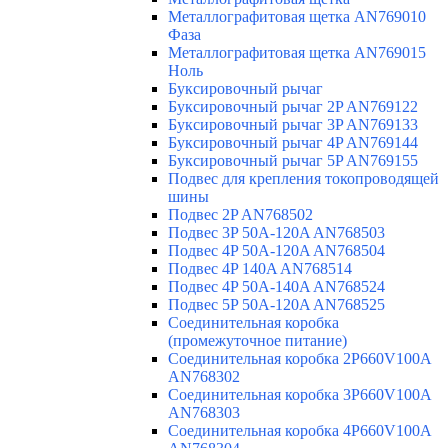
Металлографитовая щетка AN769010
Фаза
Металлографитовая щетка AN769015
Ноль
Буксировочный рычаг
Буксировочный рычаг 2P AN769122
Буксировочный рычаг 3P AN769133
Буксировочный рычаг 4P AN769144
Буксировочный рычаг 5P AN769155
Подвес для крепления токопроводящей
шины
Подвес 2P AN768502
Подвес 3P 50A-120A AN768503
Подвес 4P 50A-120A AN768504
Подвес 4P 140A AN768514
Подвес 4P 50A-140A AN768524
Подвес 5P 50A-120A AN768525
Соединительная коробка
(промежуточное питание)
Соединительная коробка 2P660V100A
AN768302
Соединительная коробка 3P660V100A
AN768303
Соединительная коробка 4P660V100A