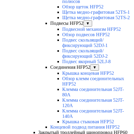
полюсов
Обзор щеток HFP52
Щетка медно-графитовая 52TS-1
Щетка медно-графитовая 52TS-2
Подвесы HFP52
▼
Подвесной механизм HFP52
Обзор подвесов HFP52
Подвес скользящий/
фиксирующий 52DJ-1
Подвес скользящий/
фиксирующий 52DJ-2
Подвес якорный 52LJ-8
Соединения HFP52
▼
Крышка концевая HFP52
Обзор клемм соединительных
HFP52
Клемма соединительная 52JT-
80A
Клемма соединительная 52JT-
120A
Клемма соединительная 52JT-
140A
Крышка стыковая HFP52
Концевой подвод питания HFP52
Закрытый троллейный шинопровод HFP60