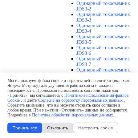
Одинарный токосъемник
JDS3-2
Одинарный токосъемник
JDS3-3
Одинарный токосъемник
JDS3-4
Одинарный токосъемник
JDS3-5
Одинарный токосъемник
JDS3-6
Одинарный токосъемник
JDS3-7
Одинарный токосъемник
JDS3-8
Одинарный токосъемник
Мы используем файлы cookie и сервисы веб-аналитики (включая
Яндекс.Метрику) для улучшения работы сайта и анализа
JDS3-9
посещаемости. Продолжая использовать сайт или нажимая
Одинарный токосъемник
«Принять», вы соглашаетесь с
Политикой использования файлов
JDS3-10
Cookie
, и даете
Согласие на обработку персональных данных
.
Одинарный токосъемник
Обратите внимание, что вы можете отозвать свое согласие в
JDS3-11
любое время. При нажатии «Отклонить» данные не собираются.
Одинарный токосъемник
Подробнее в
Политике обработки персональных данных
.
JDS3-12
Соединения U12
▼
Принять все
Отклонить
Настроить cookie
Защитная оболочка для
соединений U12