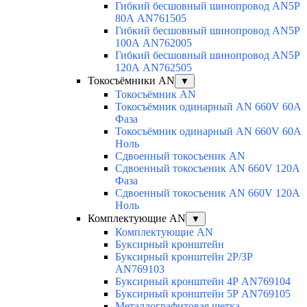
Гибкий бесшовный шинопровод AN5P
80А AN761505
Гибкий бесшовный шинопровод AN5P
100А AN762005
Гибкий бесшовный шинопровод AN5P
120А AN762505
Токосъёмники AN
▼
Токосъёмник AN
Токосъёмник одинарный AN 660V 60A
Фаза
Токосъёмник одинарный AN 660V 60A
Ноль
Сдвоенный токосъеник AN
Сдвоенный токосъеник AN 660V 120A
Фаза
Сдвоенный токосъеник AN 660V 120A
Ноль
Комплектующие AN
▼
Комплектующие AN
Буксирный кронштейн
Буксирный кронштейн 2Р/3Р
AN769103
Буксирный кронштейн 4Р AN769104
Буксирный кронштейн 5Р AN769105
Металлографитовая щетка