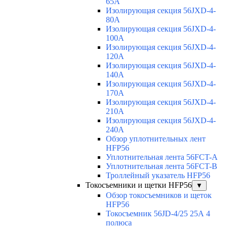
65A
Изолирующая секция 56JXD-4-
80A
Изолирующая секция 56JXD-4-
100A
Изолирующая секция 56JXD-4-
120A
Изолирующая секция 56JXD-4-
140A
Изолирующая секция 56JXD-4-
170A
Изолирующая секция 56JXD-4-
210A
Изолирующая секция 56JXD-4-
240A
Обзор уплотнительных лент
HFP56
Уплотнительная лента 56FCT-A
Уплотнительная лента 56FCT-B
Троллейный указатель HFP56
Токосъемники и щетки HFP56
▼
Обзор токосъемников и щеток
HFP56
Токосъемник 56JD-4/25 25А 4
полюса