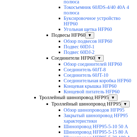
полюса
Токосъемник 60JDS-4/40 40А 4
полюса
Буксировочное устройство
HFP60
Угольная щетка HFP60
Подвесы HFP60
▼
Обзор подвесов HFP60
Подвес 60DJ-1
Подвес 60DJ-2
Соединители HFP60
▼
Обзор соединителей HFP60
Соединитель 60JT-8
Соединитель 60JT-10
Соединительная коробка HFP60
Концевая крышка HFP60
Концевой питатель HFP60
Троллейный шинопровод HFP95
▼
Троллейный шинопровод HFP95
▼
Обзор шинопроводов HFP95
Закрытый шинопровод HFP95
характеристики
Шинопровод HFP95-5-10 50 А
Шинопровод HFP95-5-15 80 А