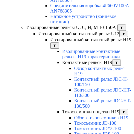
AN768304
Соединительная коробка 4P660V100A
AN768305
Натяжное устройство (концевое
питание)
Изолированные рельсы U, C, H, M 10-150А
▼
Изолированный контактный рельс U12
▼
Изолированный контактный рельс Н19
▼
Изолированные контактные
рельсы Н19 характеристики
Контактные рельсы H19
▼
Обзор контактных рельс
H19
Контактный рельс JDC-H-
100/150
Контактный рельс JDC-HT-
110/300
Контактный рельс JDC-HT-
130/500
Токосъемники и щетки H19
▼
Обзор токосъемников H19
Токосъемник JD-100
Токосъемник JD*2-100
Токосъемник JDS-100