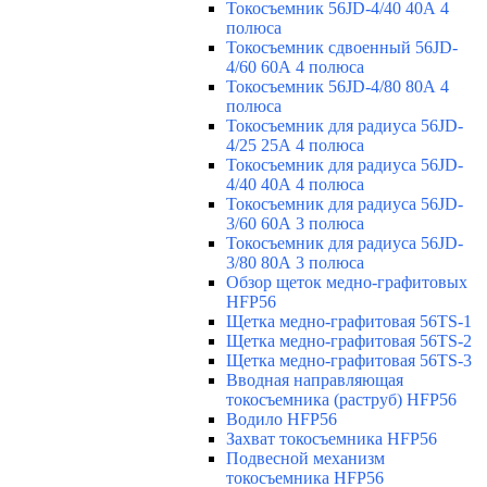
Токосъемник 56JD-4/40 40А 4
полюса
Токосъемник сдвоенный 56JD-
4/60 60А 4 полюса
Токосъемник 56JD-4/80 80А 4
полюса
Токосъемник для радиуса 56JD-
4/25 25А 4 полюса
Токосъемник для радиуса 56JD-
4/40 40А 4 полюса
Токосъемник для радиуса 56JD-
3/60 60А 3 полюса
Токосъемник для радиуса 56JD-
3/80 80А 3 полюса
Обзор щеток медно-графитовых
HFP56
Щетка медно-графитовая 56TS-1
Щетка медно-графитовая 56TS-2
Щетка медно-графитовая 56TS-3
Вводная направляющая
токосъемника (раструб) HFP56
Водило HFP56
Захват токосъемника HFP56
Подвесной механизм
токосъемника HFP56