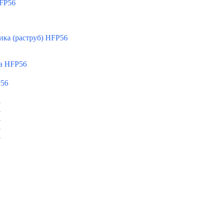
FP56
ка (раструб) HFP56
а HFP56
P56
A
A
A
A
A