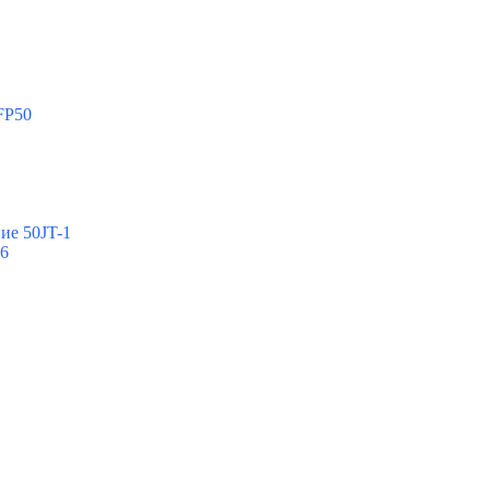
FP50
ие 50JT-1
-6