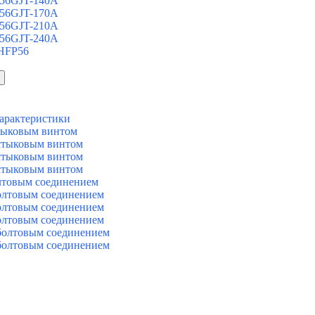
 56GJT-140A
 56GJT-170A
 56GJT-210A
 56GJT-240A
 HFP56
арактеристики
тыковым винтом
стыковым винтом
стыковым винтом
стыковым винтом
лтовым соединением
олтовым соединением
олтовым соединением
олтовым соединением
болтовым соединением
болтовым соединением