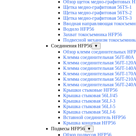
Обзор щеток медно-графитовых H
Щетка медно-графитовая 56TS-1
Щетка медно-графитовая 56TS-2
Щетка медно-графитовая 56TS-3
Вводная направляющая токосъемни
Водило HFP56
Захват токосъемника HFP56
Подвесной механизм токосъемник
Соединения HFP56
▼
Обзор клемм соединительных HF
Клемма соединительная 56JT-80A
Клемма соединительная 56JT-120
Клемма соединительная 56JT-140
Клемма соединительная 56JT-170
Клемма соединительная 56JT-210
Клемма соединительная 56JT-240
Крышки стыковые HFP56
Крышка стыковая 56LJ/45
Крышка стыковая 56LJ-3
Крышка стыковая 56LJ-5
Крышка стыковая 56LJ-6
Вставной соединитель HFP56
Крышка концевая HFP56
Подвесы HFP56
▼
Обзор подвесов HFP56