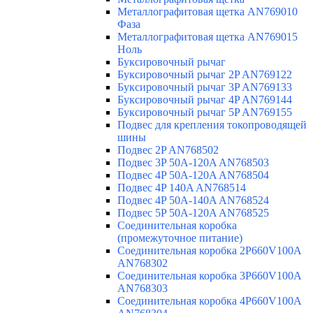
Металлографитовая щетка AN769010
Фаза
Металлографитовая щетка AN769015
Ноль
Буксировочный рычаг
Буксировочный рычаг 2P AN769122
Буксировочный рычаг 3P AN769133
Буксировочный рычаг 4P AN769144
Буксировочный рычаг 5P AN769155
Подвес для крепления токопроводящей
шины
Подвес 2P AN768502
Подвес 3P 50A-120A AN768503
Подвес 4P 50A-120A AN768504
Подвес 4P 140A AN768514
Подвес 4P 50A-140A AN768524
Подвес 5P 50A-120A AN768525
Соединительная коробка
(промежуточное питание)
Соединительная коробка 2P660V100A
AN768302
Соединительная коробка 3P660V100A
AN768303
Соединительная коробка 4P660V100A