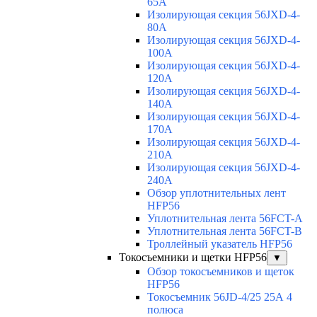
65A
Изолирующая секция 56JXD-4-
80A
Изолирующая секция 56JXD-4-
100A
Изолирующая секция 56JXD-4-
120A
Изолирующая секция 56JXD-4-
140A
Изолирующая секция 56JXD-4-
170A
Изолирующая секция 56JXD-4-
210A
Изолирующая секция 56JXD-4-
240A
Обзор уплотнительных лент
HFP56
Уплотнительная лента 56FCT-A
Уплотнительная лента 56FCT-B
Троллейный указатель HFP56
Токосъемники и щетки HFP56
▼
Обзор токосъемников и щеток
HFP56
Токосъемник 56JD-4/25 25А 4
полюса