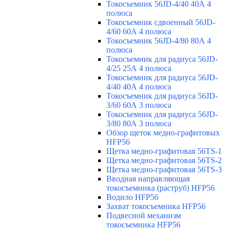
Токосъемник 56JD-4/40 40А 4
полюса
Токосъемник сдвоенный 56JD-
4/60 60А 4 полюса
Токосъемник 56JD-4/80 80А 4
полюса
Токосъемник для радиуса 56JD-
4/25 25А 4 полюса
Токосъемник для радиуса 56JD-
4/40 40А 4 полюса
Токосъемник для радиуса 56JD-
3/60 60А 3 полюса
Токосъемник для радиуса 56JD-
3/80 80А 3 полюса
Обзор щеток медно-графитовых
HFP56
Щетка медно-графитовая 56TS-1
Щетка медно-графитовая 56TS-2
Щетка медно-графитовая 56TS-3
Вводная направляющая
токосъемника (раструб) HFP56
Водило HFP56
Захват токосъемника HFP56
Подвесной механизм
токосъемника HFP56