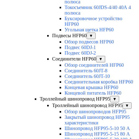
полюса
Токосъемник 60JDS-4/40 40А 4
полюса
Буксировочное устройство
HFP60
Угольная щетка HFP60
Подвесы HFP60
▼
Обзор подвесов HFP60
Подвес 60DJ-1
Подвес 60DJ-2
Соединители HFP60
▼
Обзор соединителей HFP60
Соединитель 60JT-8
Соединитель 60JT-10
Соединительная коробка HFP60
Концевая крышка HFP60
Концевой питатель HFP60
Троллейный шинопровод HFP95
▼
Троллейный шинопровод HFP95
▼
Обзор шинопроводов HFP95
Закрытый шинопровод HFP95
характеристики
Шинопровод HFP95-5-10 50 А
Шинопровод HFP95-5-15 80 А