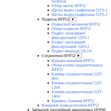
полюсов
Обзор щеток HFP52
Щетка медно-графитовая 52TS-1
Щетка медно-графитовая 52TS-2
Подвесы HFP52
▼
Подвесной механизм HFP52
Обзор подвесов HFP52
Подвес скользящий/
фиксирующий 52DJ-1
Подвес скользящий/
фиксирующий 52DJ-2
Подвес якорный 52LJ-8
Соединения HFP52
▼
Крышка концевая HFP52
Обзор клемм соединительных
HFP52
Клемма соединительная 52JT-
80A
Клемма соединительная 52JT-
120A
Клемма соединительная 52JT-
140A
Крышка стыковая HFP52
Концевой подвод питания HFP52
Закрытый троллейный шинопровод HFP60