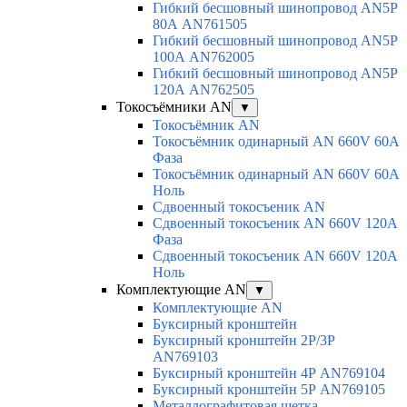
Гибкий бесшовный шинопровод AN5P
80А AN761505
Гибкий бесшовный шинопровод AN5P
100А AN762005
Гибкий бесшовный шинопровод AN5P
120А AN762505
Токосъёмники AN
▼
Токосъёмник AN
Токосъёмник одинарный AN 660V 60A
Фаза
Токосъёмник одинарный AN 660V 60A
Ноль
Сдвоенный токосъеник AN
Сдвоенный токосъеник AN 660V 120A
Фаза
Сдвоенный токосъеник AN 660V 120A
Ноль
Комплектующие AN
▼
Комплектующие AN
Буксирный кронштейн
Буксирный кронштейн 2Р/3Р
AN769103
Буксирный кронштейн 4Р AN769104
Буксирный кронштейн 5Р AN769105
Металлографитовая щетка