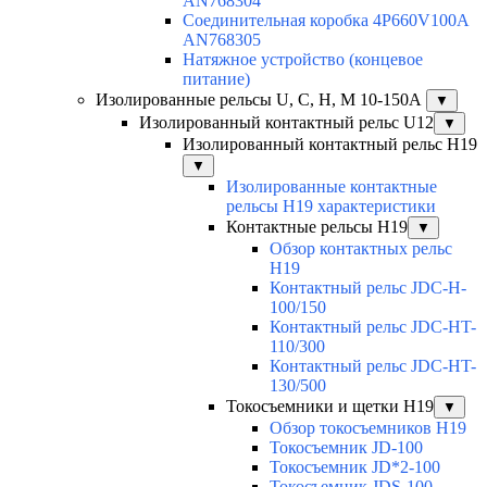
AN768304
Соединительная коробка 4P660V100A
AN768305
Натяжное устройство (концевое
питание)
Изолированные рельсы U, C, H, M 10-150А
▼
Изолированный контактный рельс U12
▼
Изолированный контактный рельс Н19
▼
Изолированные контактные
рельсы Н19 характеристики
Контактные рельсы H19
▼
Обзор контактных рельс
H19
Контактный рельс JDC-H-
100/150
Контактный рельс JDC-HT-
110/300
Контактный рельс JDC-HT-
130/500
Токосъемники и щетки H19
▼
Обзор токосъемников H19
Токосъемник JD-100
Токосъемник JD*2-100
Токосъемник JDS-100