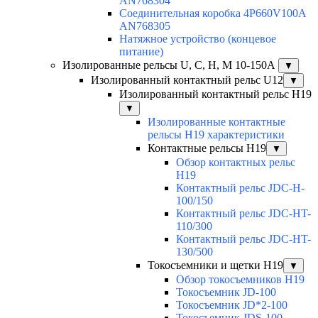
AN768304
Соединительная коробка 4P660V100A
AN768305
Натяжное устройство (концевое
питание)
Изолированные рельсы U, C, H, M 10-150А
▼
Изолированный контактный рельс U12
▼
Изолированный контактный рельс Н19
▼
Изолированные контактные
рельсы Н19 характеристики
Контактные рельсы H19
▼
Обзор контактных рельс
H19
Контактный рельс JDC-H-
100/150
Контактный рельс JDC-HT-
110/300
Контактный рельс JDC-HT-
130/500
Токосъемники и щетки H19
▼
Обзор токосъемников H19
Токосъемник JD-100
Токосъемник JD*2-100
Токосъемник JDS-100