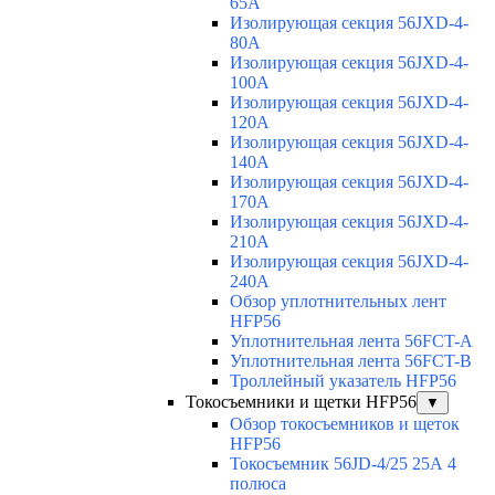
65A
Изолирующая секция 56JXD-4-
80A
Изолирующая секция 56JXD-4-
100A
Изолирующая секция 56JXD-4-
120A
Изолирующая секция 56JXD-4-
140A
Изолирующая секция 56JXD-4-
170A
Изолирующая секция 56JXD-4-
210A
Изолирующая секция 56JXD-4-
240A
Обзор уплотнительных лент
HFP56
Уплотнительная лента 56FCT-A
Уплотнительная лента 56FCT-B
Троллейный указатель HFP56
Токосъемники и щетки HFP56
▼
Обзор токосъемников и щеток
HFP56
Токосъемник 56JD-4/25 25А 4
полюса