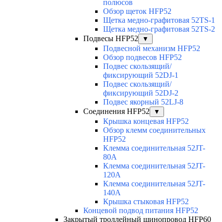
полюсов
Обзор щеток HFP52
Щетка медно-графитовая 52TS-1
Щетка медно-графитовая 52TS-2
Подвесы HFP52
▼
Подвесной механизм HFP52
Обзор подвесов HFP52
Подвес скользящий/
фиксирующий 52DJ-1
Подвес скользящий/
фиксирующий 52DJ-2
Подвес якорный 52LJ-8
Соединения HFP52
▼
Крышка концевая HFP52
Обзор клемм соединительных
HFP52
Клемма соединительная 52JT-
80A
Клемма соединительная 52JT-
120A
Клемма соединительная 52JT-
140A
Крышка стыковая HFP52
Концевой подвод питания HFP52
Закрытый троллейный шинопровод HFP60