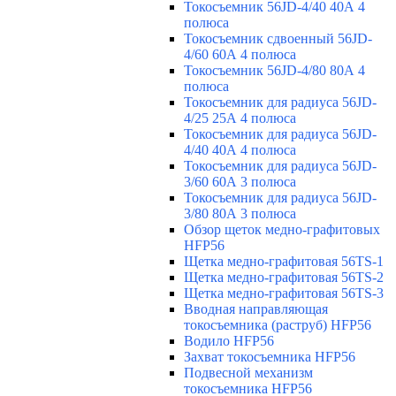
Токосъемник 56JD-4/40 40А 4
полюса
Токосъемник сдвоенный 56JD-
4/60 60А 4 полюса
Токосъемник 56JD-4/80 80А 4
полюса
Токосъемник для радиуса 56JD-
4/25 25А 4 полюса
Токосъемник для радиуса 56JD-
4/40 40А 4 полюса
Токосъемник для радиуса 56JD-
3/60 60А 3 полюса
Токосъемник для радиуса 56JD-
3/80 80А 3 полюса
Обзор щеток медно-графитовых
HFP56
Щетка медно-графитовая 56TS-1
Щетка медно-графитовая 56TS-2
Щетка медно-графитовая 56TS-3
Вводная направляющая
токосъемника (раструб) HFP56
Водило HFP56
Захват токосъемника HFP56
Подвесной механизм
токосъемника HFP56