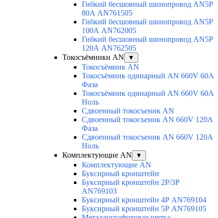
Гибкий бесшовный шинопровод AN5P
80А AN761505
Гибкий бесшовный шинопровод AN5P
100А AN762005
Гибкий бесшовный шинопровод AN5P
120А AN762505
Токосъёмники AN
▼
Токосъёмник AN
Токосъёмник одинарный AN 660V 60A
Фаза
Токосъёмник одинарный AN 660V 60A
Ноль
Сдвоенный токосъеник AN
Сдвоенный токосъеник AN 660V 120A
Фаза
Сдвоенный токосъеник AN 660V 120A
Ноль
Комплектующие AN
▼
Комплектующие AN
Буксирный кронштейн
Буксирный кронштейн 2Р/3Р
AN769103
Буксирный кронштейн 4Р AN769104
Буксирный кронштейн 5Р AN769105
Металлографитовая щетка