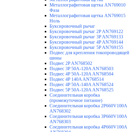
Металлографитовая щетка AN769010
Фаза
Металлографитовая щетка AN769015
Ноль
Буксировочный рычаг
Буксировочный рычаг 2P AN769122
Буксировочный рычаг 3P AN769133
Буксировочный рычаг 4P AN769144
Буксировочный рычаг 5P AN769155
Подвес для крепления токопроводящей
шины
Подвес 2P AN768502
Подвес 3P 50A-120A AN768503
Подвес 4P 50A-120A AN768504
Подвес 4P 140A AN768514
Подвес 4P 50A-140A AN768524
Подвес 5P 50A-120A AN768525
Соединительная коробка
(промежуточное питание)
Соединительная коробка 2P660V100A
AN768302
Соединительная коробка 3P660V100A
AN768303
Соединительная коробка 4P660V100A