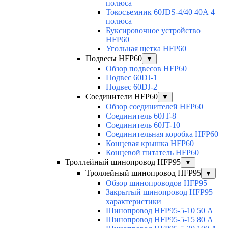
полюса
Токосъемник 60JDS-4/40 40А 4
полюса
Буксировочное устройство
HFP60
Угольная щетка HFP60
Подвесы HFP60
▼
Обзор подвесов HFP60
Подвес 60DJ-1
Подвес 60DJ-2
Соединители HFP60
▼
Обзор соединителей HFP60
Соединитель 60JT-8
Соединитель 60JT-10
Соединительная коробка HFP60
Концевая крышка HFP60
Концевой питатель HFP60
Троллейный шинопровод HFP95
▼
Троллейный шинопровод HFP95
▼
Обзор шинопроводов HFP95
Закрытый шинопровод HFP95
характеристики
Шинопровод HFP95-5-10 50 А
Шинопровод HFP95-5-15 80 А