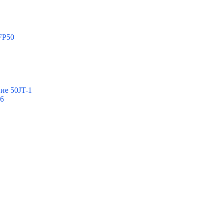
FP50
ие 50JT-1
-6