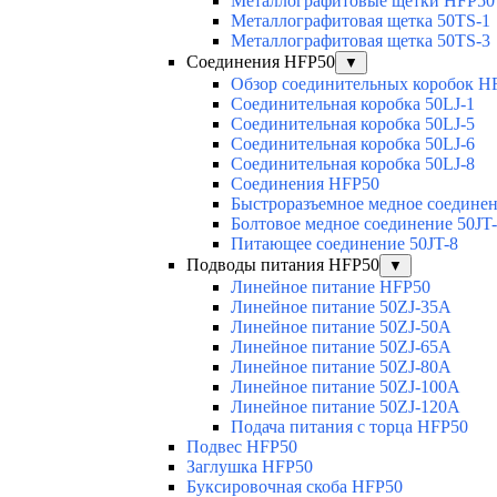
Металлографитовые щетки HFP50
Металлографитовая щетка 50TS-1
Металлографитовая щетка 50TS-3
Соединения HFP50
▼
Обзор соединительных коробок H
Соединительная коробка 50LJ-1
Соединительная коробка 50LJ-5
Соединительная коробка 50LJ-6
Соединительная коробка 50LJ-8
Соединения HFP50
Быстроразъемное медное соединен
Болтовое медное соединение 50JT
Питающее соединение 50JT-8
Подводы питания HFP50
▼
Линейное питание HFP50
Линейное питание 50ZJ-35A
Линейное питание 50ZJ-50A
Линейное питание 50ZJ-65A
Линейное питание 50ZJ-80A
Линейное питание 50ZJ-100A
Линейное питание 50ZJ-120A
Подача питания с торца HFP50
Подвес HFP50
Заглушка HFP50
Буксировочная скоба HFP50