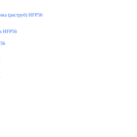
ка (раструб) HFP56
а HFP56
P56
A
A
A
A
A