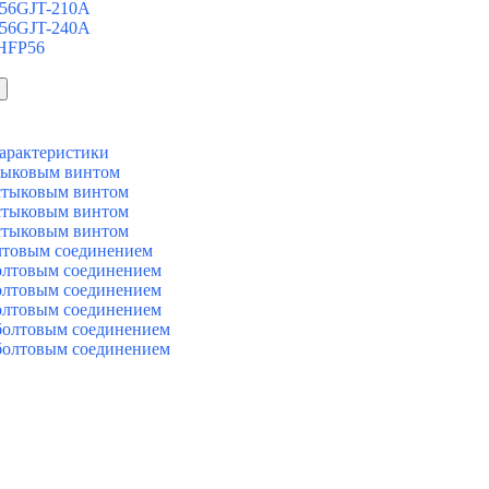
 56GJT-210A
 56GJT-240A
 HFP56
арактеристики
тыковым винтом
стыковым винтом
стыковым винтом
стыковым винтом
лтовым соединением
олтовым соединением
олтовым соединением
олтовым соединением
болтовым соединением
болтовым соединением