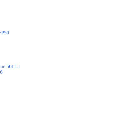
FP50
ие 50JT-1
-6