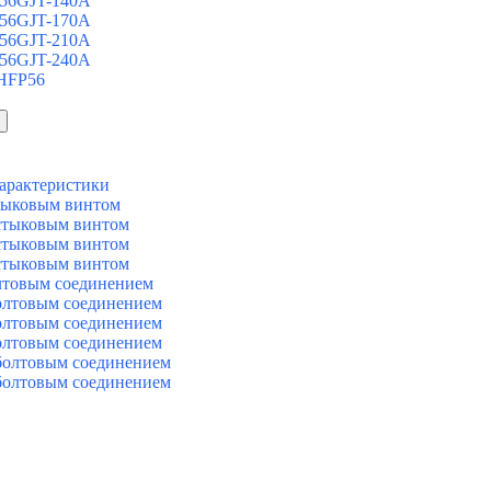
 56GJT-140A
 56GJT-170A
 56GJT-210A
 56GJT-240A
 HFP56
арактеристики
тыковым винтом
стыковым винтом
стыковым винтом
стыковым винтом
лтовым соединением
олтовым соединением
олтовым соединением
олтовым соединением
болтовым соединением
болтовым соединением