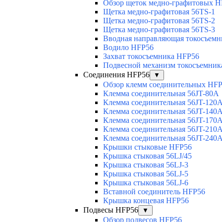
Обзор щеток медно-графитовых H
Щетка медно-графитовая 56TS-1
Щетка медно-графитовая 56TS-2
Щетка медно-графитовая 56TS-3
Вводная направляющая токосъемни
Водило HFP56
Захват токосъемника HFP56
Подвесной механизм токосъемник
Соединения HFP56
▼
Обзор клемм соединительных HF
Клемма соединительная 56JT-80A
Клемма соединительная 56JT-120
Клемма соединительная 56JT-140
Клемма соединительная 56JT-170
Клемма соединительная 56JT-210
Клемма соединительная 56JT-240
Крышки стыковые HFP56
Крышка стыковая 56LJ/45
Крышка стыковая 56LJ-3
Крышка стыковая 56LJ-5
Крышка стыковая 56LJ-6
Вставной соединитель HFP56
Крышка концевая HFP56
Подвесы HFP56
▼
Обзор подвесов HFP56