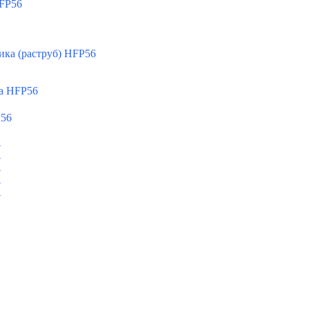
FP56
ка (раструб) HFP56
а HFP56
P56
A
A
A
A
A