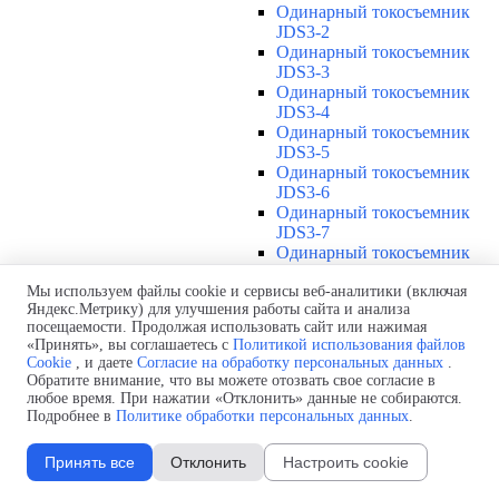
Одинарный токосъемник
JDS3-2
Одинарный токосъемник
JDS3-3
Одинарный токосъемник
JDS3-4
Одинарный токосъемник
JDS3-5
Одинарный токосъемник
JDS3-6
Одинарный токосъемник
JDS3-7
Одинарный токосъемник
JDS3-8
Одинарный токосъемник
Мы используем файлы cookie и сервисы веб-аналитики (включая
Яндекс.Метрику) для улучшения работы сайта и анализа
JDS3-9
посещаемости. Продолжая использовать сайт или нажимая
Одинарный токосъемник
«Принять», вы соглашаетесь с
Политикой использования файлов
JDS3-10
Cookie
, и даете
Согласие на обработку персональных данных
.
Одинарный токосъемник
Обратите внимание, что вы можете отозвать свое согласие в
JDS3-11
любое время. При нажатии «Отклонить» данные не собираются.
Одинарный токосъемник
Подробнее в
Политике обработки персональных данных
.
JDS3-12
Соединения U12
▼
Принять все
Отклонить
Настроить cookie
Защитная оболочка для
соединений U12