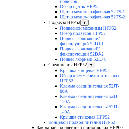
полюсов
Обзор щеток HFP52
Щетка медно-графитовая 52TS-1
Щетка медно-графитовая 52TS-2
Подвесы HFP52
▼
Подвесной механизм HFP52
Обзор подвесов HFP52
Подвес скользящий/
фиксирующий 52DJ-1
Подвес скользящий/
фиксирующий 52DJ-2
Подвес якорный 52LJ-8
Соединения HFP52
▼
Крышка концевая HFP52
Обзор клемм соединительных
HFP52
Клемма соединительная 52JT-
80A
Клемма соединительная 52JT-
120A
Клемма соединительная 52JT-
140A
Крышка стыковая HFP52
Концевой подвод питания HFP52
Закрытый троллейный шинопровод HFP60