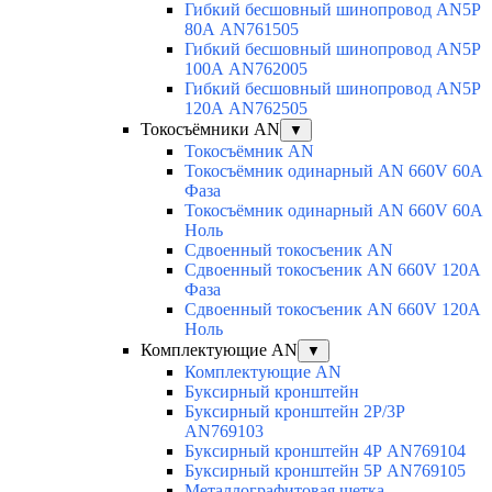
Гибкий бесшовный шинопровод AN5P
80А AN761505
Гибкий бесшовный шинопровод AN5P
100А AN762005
Гибкий бесшовный шинопровод AN5P
120А AN762505
Токосъёмники AN
▼
Токосъёмник AN
Токосъёмник одинарный AN 660V 60A
Фаза
Токосъёмник одинарный AN 660V 60A
Ноль
Сдвоенный токосъеник AN
Сдвоенный токосъеник AN 660V 120A
Фаза
Сдвоенный токосъеник AN 660V 120A
Ноль
Комплектующие AN
▼
Комплектующие AN
Буксирный кронштейн
Буксирный кронштейн 2Р/3Р
AN769103
Буксирный кронштейн 4Р AN769104
Буксирный кронштейн 5Р AN769105
Металлографитовая щетка