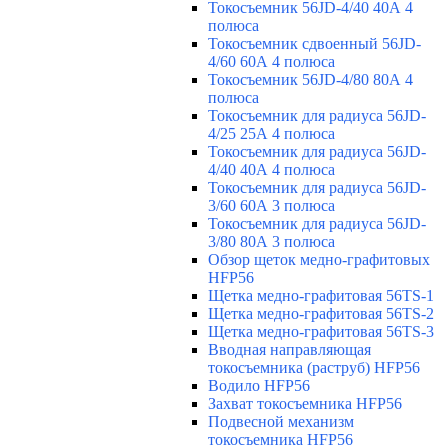
Токосъемник 56JD-4/40 40А 4
полюса
Токосъемник сдвоенный 56JD-
4/60 60А 4 полюса
Токосъемник 56JD-4/80 80А 4
полюса
Токосъемник для радиуса 56JD-
4/25 25А 4 полюса
Токосъемник для радиуса 56JD-
4/40 40А 4 полюса
Токосъемник для радиуса 56JD-
3/60 60А 3 полюса
Токосъемник для радиуса 56JD-
3/80 80А 3 полюса
Обзор щеток медно-графитовых
HFP56
Щетка медно-графитовая 56TS-1
Щетка медно-графитовая 56TS-2
Щетка медно-графитовая 56TS-3
Вводная направляющая
токосъемника (раструб) HFP56
Водило HFP56
Захват токосъемника HFP56
Подвесной механизм
токосъемника HFP56