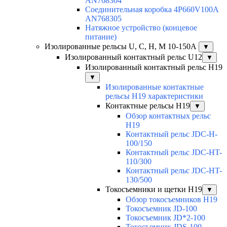
AN768304
Соединительная коробка 4P660V100A
AN768305
Натяжное устройство (концевое
питание)
Изолированные рельсы U, C, H, M 10-150А
▼
Изолированный контактный рельс U12
▼
Изолированный контактный рельс Н19
▼
Изолированные контактные
рельсы Н19 характеристики
Контактные рельсы H19
▼
Обзор контактных рельс
H19
Контактный рельс JDC-H-
100/150
Контактный рельс JDC-HT-
110/300
Контактный рельс JDC-HT-
130/500
Токосъемники и щетки H19
▼
Обзор токосъемников H19
Токосъемник JD-100
Токосъемник JD*2-100
Токосъемник JDS-100