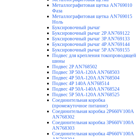
Металлографитовая щетка AN769010
Фаза
Металлографитовая щетка AN769015
Ноль
Буксировочный рычаг
Буксировочный рычаг 2P AN769122
Буксировочный рычаг 3P AN769133
Буксировочный рычаг 4P AN769144
Буксировочный рычаг 5P AN769155
Подвес для крепления токопроводящей
шины
Подвес 2P AN768502
Подвес 3P 50A-120A AN768503
Подвес 4P 50A-120A AN768504
Подвес 4P 140A AN768514
Подвес 4P 50A-140A AN768524
Подвес 5P 50A-120A AN768525
Соединительная коробка
(промежуточное питание)
Соединительная коробка 2P660V100A
AN768302
Соединительная коробка 3P660V100A
AN768303
Соединительная коробка 4P660V100A