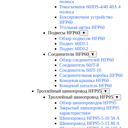
полюса
Токосъемник 60JDS-4/40 40А 4
полюса
Буксировочное устройство
HFP60
Угольная щетка HFP60
Подвесы HFP60
▼
Обзор подвесов HFP60
Подвес 60DJ-1
Подвес 60DJ-2
Соединители HFP60
▼
Обзор соединителей HFP60
Соединитель 60JT-8
Соединитель 60JT-10
Соединительная коробка HFP60
Концевая крышка HFP60
Концевой питатель HFP60
Троллейный шинопровод HFP95
▼
Троллейный шинопровод HFP95
▼
Обзор шинопроводов HFP95
Закрытый шинопровод HFP95
характеристики
Шинопровод HFP95-5-10 50 А
Шинопровод HFP95-5-15 80 А