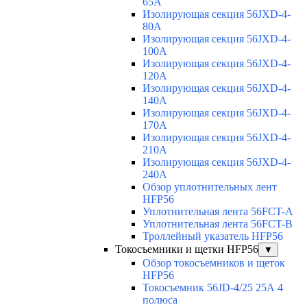
65A
Изолирующая секция 56JXD-4-
80A
Изолирующая секция 56JXD-4-
100A
Изолирующая секция 56JXD-4-
120A
Изолирующая секция 56JXD-4-
140A
Изолирующая секция 56JXD-4-
170A
Изолирующая секция 56JXD-4-
210A
Изолирующая секция 56JXD-4-
240A
Обзор уплотнительных лент
HFP56
Уплотнительная лента 56FCT-A
Уплотнительная лента 56FCT-B
Троллейный указатель HFP56
Токосъемники и щетки HFP56
▼
Обзор токосъемников и щеток
HFP56
Токосъемник 56JD-4/25 25А 4
полюса