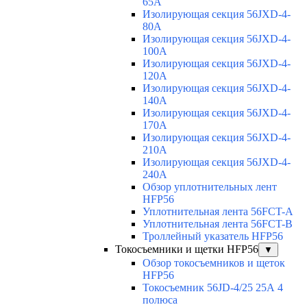
65A
Изолирующая секция 56JXD-4-
80A
Изолирующая секция 56JXD-4-
100A
Изолирующая секция 56JXD-4-
120A
Изолирующая секция 56JXD-4-
140A
Изолирующая секция 56JXD-4-
170A
Изолирующая секция 56JXD-4-
210A
Изолирующая секция 56JXD-4-
240A
Обзор уплотнительных лент
HFP56
Уплотнительная лента 56FCT-A
Уплотнительная лента 56FCT-B
Троллейный указатель HFP56
Токосъемники и щетки HFP56
▼
Обзор токосъемников и щеток
HFP56
Токосъемник 56JD-4/25 25А 4
полюса