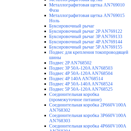
Металлографитовая щетка AN769010
Фаза
Металлографитовая щетка AN769015
Ноль
Буксировочный рычаг
Буксировочный рычаг 2P AN769122
Буксировочный рычаг 3P AN769133
Буксировочный рычаг 4P AN769144
Буксировочный рычаг 5P AN769155
Подвес для крепления токопроводящей
шины
Подвес 2P AN768502
Подвес 3P 50A-120A AN768503
Подвес 4P 50A-120A AN768504
Подвес 4P 140A AN768514
Подвес 4P 50A-140A AN768524
Подвес 5P 50A-120A AN768525
Соединительная коробка
(промежуточное питание)
Соединительная коробка 2P660V100A
AN768302
Соединительная коробка 3P660V100A
AN768303
Соединительная коробка 4P660V100A