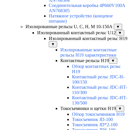
AN768304
Соединительная коробка 4P660V100A
AN768305
Натяжное устройство (концевое
питание)
Изолированные рельсы U, C, H, M 10-150А
▼
Изолированный контактный рельс U12
▼
Изолированный контактный рельс Н19
▼
Изолированные контактные
рельсы Н19 характеристики
Контактные рельсы H19
▼
Обзор контактных рельс
H19
Контактный рельс JDC-H-
100/150
Контактный рельс JDC-HT-
110/300
Контактный рельс JDC-HT-
130/500
Токосъемники и щетки H19
▼
Обзор токосъемников H19
Токосъемник JD-100
Токосъемник JD*2-100
Токосъемник JDS-100