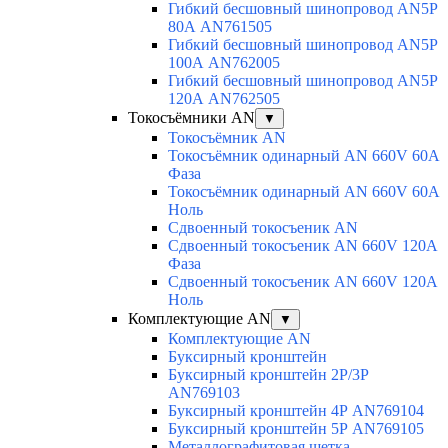
Гибкий бесшовный шинопровод AN5P
80А AN761505
Гибкий бесшовный шинопровод AN5P
100А AN762005
Гибкий бесшовный шинопровод AN5P
120А AN762505
Токосъёмники AN
▼
Токосъёмник AN
Токосъёмник одинарный AN 660V 60A
Фаза
Токосъёмник одинарный AN 660V 60A
Ноль
Сдвоенный токосъеник AN
Сдвоенный токосъеник AN 660V 120A
Фаза
Сдвоенный токосъеник AN 660V 120A
Ноль
Комплектующие AN
▼
Комплектующие AN
Буксирный кронштейн
Буксирный кронштейн 2Р/3Р
AN769103
Буксирный кронштейн 4Р AN769104
Буксирный кронштейн 5Р AN769105
Металлографитовая щетка