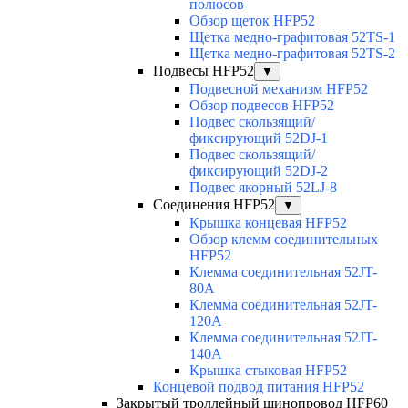
полюсов
Обзор щеток HFP52
Щетка медно-графитовая 52TS-1
Щетка медно-графитовая 52TS-2
Подвесы HFP52
▼
Подвесной механизм HFP52
Обзор подвесов HFP52
Подвес скользящий/
фиксирующий 52DJ-1
Подвес скользящий/
фиксирующий 52DJ-2
Подвес якорный 52LJ-8
Соединения HFP52
▼
Крышка концевая HFP52
Обзор клемм соединительных
HFP52
Клемма соединительная 52JT-
80A
Клемма соединительная 52JT-
120A
Клемма соединительная 52JT-
140A
Крышка стыковая HFP52
Концевой подвод питания HFP52
Закрытый троллейный шинопровод HFP60