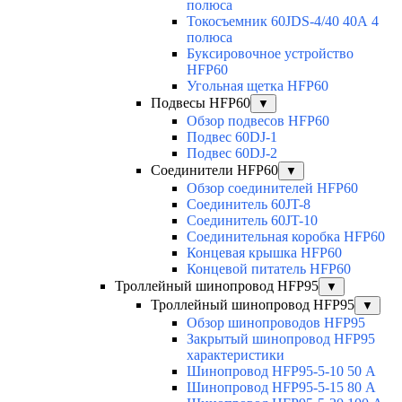
полюса
Токосъемник 60JDS-4/40 40А 4
полюса
Буксировочное устройство
HFP60
Угольная щетка HFP60
Подвесы HFP60
▼
Обзор подвесов HFP60
Подвес 60DJ-1
Подвес 60DJ-2
Соединители HFP60
▼
Обзор соединителей HFP60
Соединитель 60JT-8
Соединитель 60JT-10
Соединительная коробка HFP60
Концевая крышка HFP60
Концевой питатель HFP60
Троллейный шинопровод HFP95
▼
Троллейный шинопровод HFP95
▼
Обзор шинопроводов HFP95
Закрытый шинопровод HFP95
характеристики
Шинопровод HFP95-5-10 50 А
Шинопровод HFP95-5-15 80 А