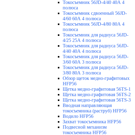
Токосъемник 56JD-4/40 40А 4
полюса
Токосъемник сдвоенный 56JD-
4/60 60А 4 полюса
Токосъемник 56JD-4/80 80А 4
полюса
Токосъемник для радиуса 56JD-
4/25 25А 4 полюса
Токосъемник для радиуса 56JD-
4/40 40А 4 полюса
Токосъемник для радиуса 56JD-
3/60 60А 3 полюса
Токосъемник для радиуса 56JD-
3/80 80А 3 полюса
Обзор щеток медно-графитовых
HFP56
Щетка медно-графитовая 56TS-1
Щетка медно-графитовая 56TS-2
Щетка медно-графитовая 56TS-3
Вводная направляющая
токосъемника (раструб) HFP56
Водило HFP56
Захват токосъемника HFP56
Подвесной механизм
токосъемника HFP56