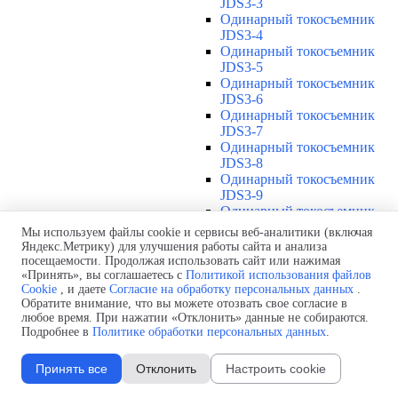
JDS3-3
Одинарный токосъемник
JDS3-4
Одинарный токосъемник
JDS3-5
Одинарный токосъемник
JDS3-6
Одинарный токосъемник
JDS3-7
Одинарный токосъемник
JDS3-8
Одинарный токосъемник
JDS3-9
Одинарный токосъемник
JDS3-10
Мы используем файлы cookie и сервисы веб-аналитики (включая
Одинарный токосъемник
Яндекс.Метрику) для улучшения работы сайта и анализа
JDS3-11
посещаемости. Продолжая использовать сайт или нажимая
Одинарный токосъемник
«Принять», вы соглашаетесь с
Политикой использования файлов
Cookie
, и даете
Согласие на обработку персональных данных
.
JDS3-12
Обратите внимание, что вы можете отозвать свое согласие в
Соединения U12
▼
любое время. При нажатии «Отклонить» данные не собираются.
Защитная оболочка для
Подробнее в
Политике обработки персональных данных
.
соединений U12
Стыковочное соединение U12
Принять все
Отклонить
Настроить cookie
Подводы питания U12
▼
Линейный подвод питания U12