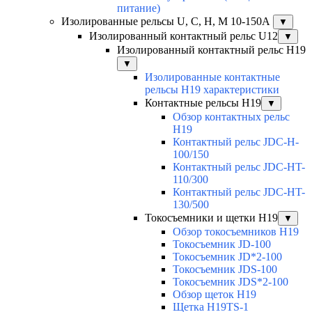
питание)
Изолированные рельсы U, C, H, M 10-150А
▼
Изолированный контактный рельс U12
▼
Изолированный контактный рельс Н19
▼
Изолированные контактные
рельсы Н19 характеристики
Контактные рельсы H19
▼
Обзор контактных рельс
H19
Контактный рельс JDC-H-
100/150
Контактный рельс JDC-HT-
110/300
Контактный рельс JDC-HT-
130/500
Токосъемники и щетки H19
▼
Обзор токосъемников H19
Токосъемник JD-100
Токосъемник JD*2-100
Токосъемник JDS-100
Токосъемник JDS*2-100
Обзор щеток H19
Щетка H19TS-1