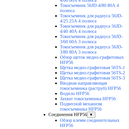
4/60 60А 4 полюса
Токосъемник 56JD-4/80 80А 4
полюса
Токосъемник для радиуса 56JD-
4/25 25А 4 полюса
Токосъемник для радиуса 56JD-
4/40 40А 4 полюса
Токосъемник для радиуса 56JD-
3/60 60А 3 полюса
Токосъемник для радиуса 56JD-
3/80 80А 3 полюса
Обзор щеток медно-графитовых
HFP56
Щетка медно-графитовая 56TS-1
Щетка медно-графитовая 56TS-2
Щетка медно-графитовая 56TS-3
Вводная направляющая
токосъемника (раструб) HFP56
Водило HFP56
Захват токосъемника HFP56
Подвесной механизм
токосъемника HFP56
Соединения HFP56
▼
Обзор клемм соединительных
HFP56