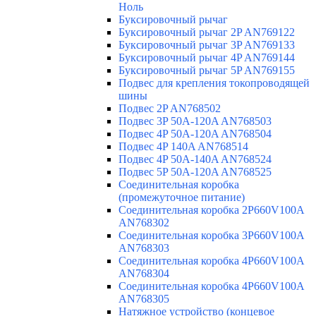
Ноль
Буксировочный рычаг
Буксировочный рычаг 2P AN769122
Буксировочный рычаг 3P AN769133
Буксировочный рычаг 4P AN769144
Буксировочный рычаг 5P AN769155
Подвес для крепления токопроводящей
шины
Подвес 2P AN768502
Подвес 3P 50A-120A AN768503
Подвес 4P 50A-120A AN768504
Подвес 4P 140A AN768514
Подвес 4P 50A-140A AN768524
Подвес 5P 50A-120A AN768525
Соединительная коробка
(промежуточное питание)
Соединительная коробка 2P660V100A
AN768302
Соединительная коробка 3P660V100A
AN768303
Соединительная коробка 4P660V100A
AN768304
Соединительная коробка 4P660V100A
AN768305
Натяжное устройство (концевое