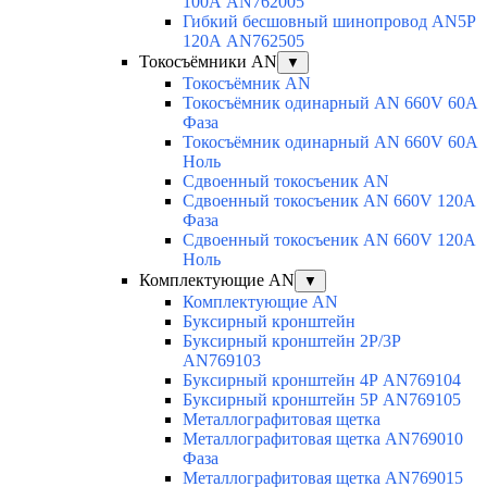
100А AN762005
Гибкий бесшовный шинопровод AN5P
120А AN762505
Токосъёмники AN
▼
Токосъёмник AN
Токосъёмник одинарный AN 660V 60A
Фаза
Токосъёмник одинарный AN 660V 60A
Ноль
Сдвоенный токосъеник AN
Сдвоенный токосъеник AN 660V 120A
Фаза
Сдвоенный токосъеник AN 660V 120A
Ноль
Комплектующие AN
▼
Комплектующие AN
Буксирный кронштейн
Буксирный кронштейн 2Р/3Р
AN769103
Буксирный кронштейн 4Р AN769104
Буксирный кронштейн 5Р AN769105
Металлографитовая щетка
Металлографитовая щетка AN769010
Фаза
Металлографитовая щетка AN769015