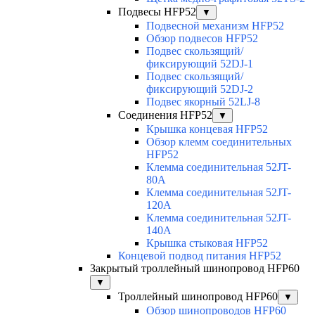
Подвесы HFP52
▼
Подвесной механизм HFP52
Обзор подвесов HFP52
Подвес скользящий/
фиксирующий 52DJ-1
Подвес скользящий/
фиксирующий 52DJ-2
Подвес якорный 52LJ-8
Соединения HFP52
▼
Крышка концевая HFP52
Обзор клемм соединительных
HFP52
Клемма соединительная 52JT-
80A
Клемма соединительная 52JT-
120A
Клемма соединительная 52JT-
140A
Крышка стыковая HFP52
Концевой подвод питания HFP52
Закрытый троллейный шинопровод HFP60
▼
Троллейный шинопровод HFP60
▼
Обзор шинопроводов HFP60