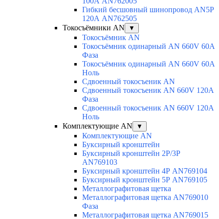
100А AN762005
Гибкий бесшовный шинопровод AN5P
120А AN762505
Токосъёмники AN
▼
Токосъёмник AN
Токосъёмник одинарный AN 660V 60A
Фаза
Токосъёмник одинарный AN 660V 60A
Ноль
Сдвоенный токосъеник AN
Сдвоенный токосъеник AN 660V 120A
Фаза
Сдвоенный токосъеник AN 660V 120A
Ноль
Комплектующие AN
▼
Комплектующие AN
Буксирный кронштейн
Буксирный кронштейн 2Р/3Р
AN769103
Буксирный кронштейн 4Р AN769104
Буксирный кронштейн 5Р AN769105
Металлографитовая щетка
Металлографитовая щетка AN769010
Фаза
Металлографитовая щетка AN769015