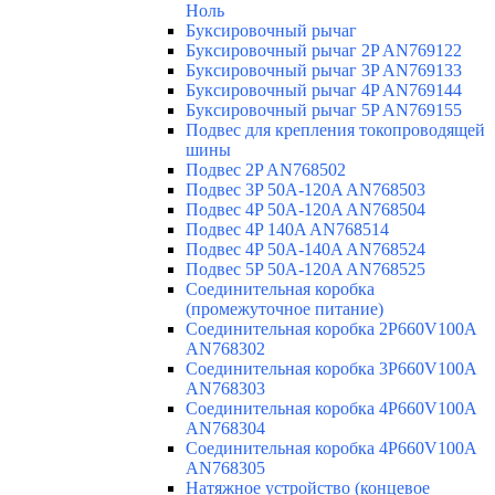
Ноль
Буксировочный рычаг
Буксировочный рычаг 2P AN769122
Буксировочный рычаг 3P AN769133
Буксировочный рычаг 4P AN769144
Буксировочный рычаг 5P AN769155
Подвес для крепления токопроводящей
шины
Подвес 2P AN768502
Подвес 3P 50A-120A AN768503
Подвес 4P 50A-120A AN768504
Подвес 4P 140A AN768514
Подвес 4P 50A-140A AN768524
Подвес 5P 50A-120A AN768525
Соединительная коробка
(промежуточное питание)
Соединительная коробка 2P660V100A
AN768302
Соединительная коробка 3P660V100A
AN768303
Соединительная коробка 4P660V100A
AN768304
Соединительная коробка 4P660V100A
AN768305
Натяжное устройство (концевое