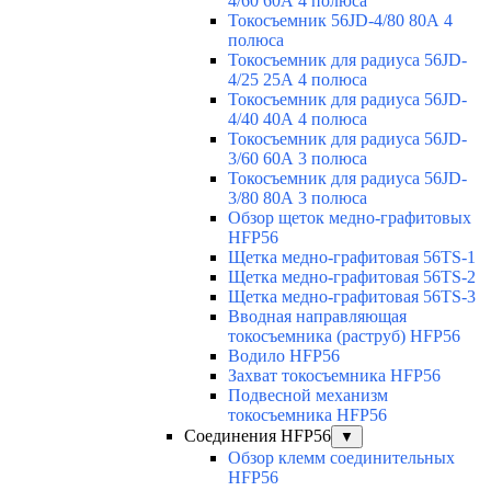
4/60 60А 4 полюса
Токосъемник 56JD-4/80 80А 4
полюса
Токосъемник для радиуса 56JD-
4/25 25А 4 полюса
Токосъемник для радиуса 56JD-
4/40 40А 4 полюса
Токосъемник для радиуса 56JD-
3/60 60А 3 полюса
Токосъемник для радиуса 56JD-
3/80 80А 3 полюса
Обзор щеток медно-графитовых
HFP56
Щетка медно-графитовая 56TS-1
Щетка медно-графитовая 56TS-2
Щетка медно-графитовая 56TS-3
Вводная направляющая
токосъемника (раструб) HFP56
Водило HFP56
Захват токосъемника HFP56
Подвесной механизм
токосъемника HFP56
Соединения HFP56
▼
Обзор клемм соединительных
HFP56