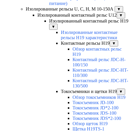
питание)
Изолированные рельсы U, C, H, M 10-150А
▼
Изолированный контактный рельс U12
▼
Изолированный контактный рельс Н19
▼
Изолированные контактные
рельсы Н19 характеристики
Контактные рельсы H19
▼
Обзор контактных рельс
H19
Контактный рельс JDC-H-
100/150
Контактный рельс JDC-HT-
110/300
Контактный рельс JDC-HT-
130/500
Токосъемники и щетки H19
▼
Обзор токосъемников H19
Токосъемник JD-100
Токосъемник JD*2-100
Токосъемник JDS-100
Токосъемник JDS*2-100
Обзор щеток H19
Щетка H19TS-1