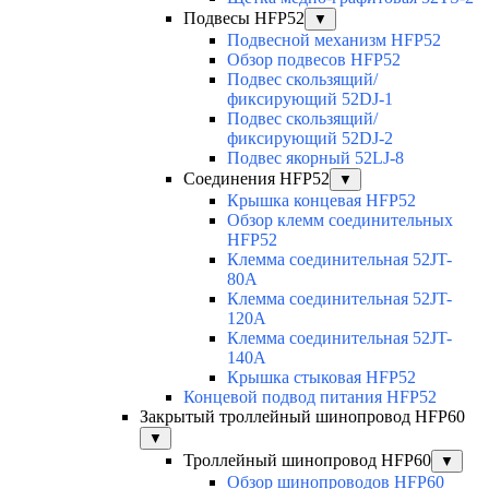
Подвесы HFP52
▼
Подвесной механизм HFP52
Обзор подвесов HFP52
Подвес скользящий/
фиксирующий 52DJ-1
Подвес скользящий/
фиксирующий 52DJ-2
Подвес якорный 52LJ-8
Соединения HFP52
▼
Крышка концевая HFP52
Обзор клемм соединительных
HFP52
Клемма соединительная 52JT-
80A
Клемма соединительная 52JT-
120A
Клемма соединительная 52JT-
140A
Крышка стыковая HFP52
Концевой подвод питания HFP52
Закрытый троллейный шинопровод HFP60
▼
Троллейный шинопровод HFP60
▼
Обзор шинопроводов HFP60