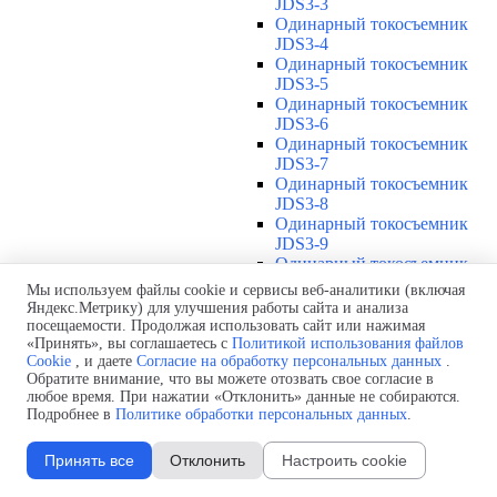
JDS3-3
Одинарный токосъемник
JDS3-4
Одинарный токосъемник
JDS3-5
Одинарный токосъемник
JDS3-6
Одинарный токосъемник
JDS3-7
Одинарный токосъемник
JDS3-8
Одинарный токосъемник
JDS3-9
Одинарный токосъемник
JDS3-10
Мы используем файлы cookie и сервисы веб-аналитики (включая
Одинарный токосъемник
Яндекс.Метрику) для улучшения работы сайта и анализа
JDS3-11
посещаемости. Продолжая использовать сайт или нажимая
Одинарный токосъемник
«Принять», вы соглашаетесь с
Политикой использования файлов
Cookie
, и даете
Согласие на обработку персональных данных
.
JDS3-12
Обратите внимание, что вы можете отозвать свое согласие в
Соединения U12
▼
любое время. При нажатии «Отклонить» данные не собираются.
Защитная оболочка для
Подробнее в
Политике обработки персональных данных
.
соединений U12
Стыковочное соединение U12
Принять все
Отклонить
Настроить cookie
Подводы питания U12
▼
Линейный подвод питания U12