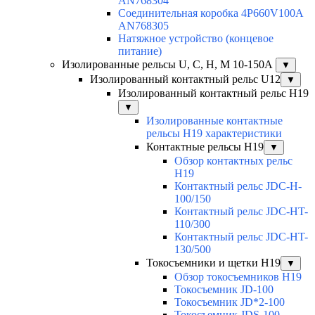
AN768304
Соединительная коробка 4P660V100A
AN768305
Натяжное устройство (концевое
питание)
Изолированные рельсы U, C, H, M 10-150А
▼
Изолированный контактный рельс U12
▼
Изолированный контактный рельс Н19
▼
Изолированные контактные
рельсы Н19 характеристики
Контактные рельсы H19
▼
Обзор контактных рельс
H19
Контактный рельс JDC-H-
100/150
Контактный рельс JDC-HT-
110/300
Контактный рельс JDC-HT-
130/500
Токосъемники и щетки H19
▼
Обзор токосъемников H19
Токосъемник JD-100
Токосъемник JD*2-100
Токосъемник JDS-100