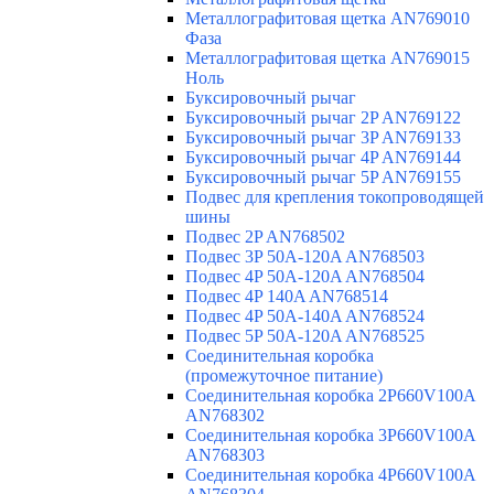
Металлографитовая щетка AN769010
Фаза
Металлографитовая щетка AN769015
Ноль
Буксировочный рычаг
Буксировочный рычаг 2P AN769122
Буксировочный рычаг 3P AN769133
Буксировочный рычаг 4P AN769144
Буксировочный рычаг 5P AN769155
Подвес для крепления токопроводящей
шины
Подвес 2P AN768502
Подвес 3P 50A-120A AN768503
Подвес 4P 50A-120A AN768504
Подвес 4P 140A AN768514
Подвес 4P 50A-140A AN768524
Подвес 5P 50A-120A AN768525
Соединительная коробка
(промежуточное питание)
Соединительная коробка 2P660V100A
AN768302
Соединительная коробка 3P660V100A
AN768303
Соединительная коробка 4P660V100A