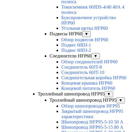
полюса
Токосъемник 60JDS-4/40 40А 4
полюса
Буксировочное устройство
HFP60
Угольная щетка HFP60
Подвесы HFP60
▼
Обзор подвесов HFP60
Подвес 60DJ-1
Подвес 60DJ-2
Соединители HFP60
▼
Обзор соединителей HFP60
Соединитель 60JT-8
Соединитель 60JT-10
Соединительная коробка HFP60
Концевая крышка HFP60
Концевой питатель HFP60
Троллейный шинопровод HFP95
▼
Троллейный шинопровод HFP95
▼
Обзор шинопроводов HFP95
Закрытый шинопровод HFP95
характеристики
Шинопровод HFP95-5-10 50 А
Шинопровод HFP95-5-15 80 А