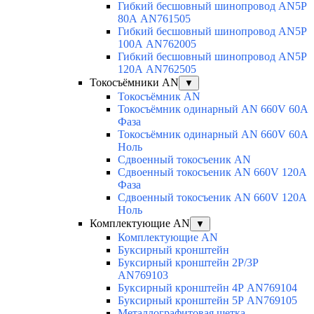
Гибкий бесшовный шинопровод AN5P
80А AN761505
Гибкий бесшовный шинопровод AN5P
100А AN762005
Гибкий бесшовный шинопровод AN5P
120А AN762505
Токосъёмники AN
▼
Токосъёмник AN
Токосъёмник одинарный AN 660V 60A
Фаза
Токосъёмник одинарный AN 660V 60A
Ноль
Сдвоенный токосъеник AN
Сдвоенный токосъеник AN 660V 120A
Фаза
Сдвоенный токосъеник AN 660V 120A
Ноль
Комплектующие AN
▼
Комплектующие AN
Буксирный кронштейн
Буксирный кронштейн 2Р/3Р
AN769103
Буксирный кронштейн 4Р AN769104
Буксирный кронштейн 5Р AN769105
Металлографитовая щетка