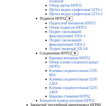
полюсов
Обзор щеток HFP52
Щетка медно-графитовая 52TS-1
Щетка медно-графитовая 52TS-2
Подвесы HFP52
▼
Подвесной механизм HFP52
Обзор подвесов HFP52
Подвес скользящий/
фиксирующий 52DJ-1
Подвес скользящий/
фиксирующий 52DJ-2
Подвес якорный 52LJ-8
Соединения HFP52
▼
Крышка концевая HFP52
Обзор клемм соединительных
HFP52
Клемма соединительная 52JT-
80A
Клемма соединительная 52JT-
120A
Клемма соединительная 52JT-
140A
Крышка стыковая HFP52
Концевой подвод питания HFP52
Закрытый троллейный шинопровод HFP60