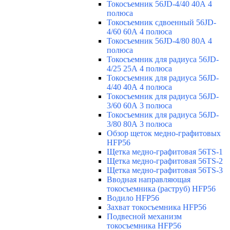
Токосъемник 56JD-4/40 40А 4
полюса
Токосъемник сдвоенный 56JD-
4/60 60А 4 полюса
Токосъемник 56JD-4/80 80А 4
полюса
Токосъемник для радиуса 56JD-
4/25 25А 4 полюса
Токосъемник для радиуса 56JD-
4/40 40А 4 полюса
Токосъемник для радиуса 56JD-
3/60 60А 3 полюса
Токосъемник для радиуса 56JD-
3/80 80А 3 полюса
Обзор щеток медно-графитовых
HFP56
Щетка медно-графитовая 56TS-1
Щетка медно-графитовая 56TS-2
Щетка медно-графитовая 56TS-3
Вводная направляющая
токосъемника (раструб) HFP56
Водило HFP56
Захват токосъемника HFP56
Подвесной механизм
токосъемника HFP56