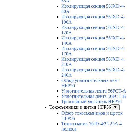
65A
Изолирующая секция 56JXD-4-
80A
Изолирующая секция 56JXD-4-
100A
Изолирующая секция 56JXD-4-
120A
Изолирующая секция 56JXD-4-
140A
Изолирующая секция 56JXD-4-
170A
Изолирующая секция 56JXD-4-
210A
Изолирующая секция 56JXD-4-
240A
Обзор уплотнительных лент
HFP56
Уплотнительная лента 56FCT-A
Уплотнительная лента 56FCT-B
Троллейный указатель HFP56
Токосъемники и щетки HFP56
▼
Обзор токосъемников и щеток
HFP56
Токосъемник 56JD-4/25 25А 4
полюса