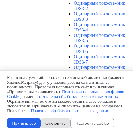
Одинарный токосъемник
JDS3-2
Одинарный токосъемник
JDS3-3
Одинарный токосъемник
JDS3-4
Одинарный токосъемник
JDS3-5
Одинарный токосъемник
JDS3-6
Одинарный токосъемник
JDS3-7
Одинарный токосъемник
JDS3-8
Одинарный токосъемник
Мы используем файлы cookie и сервисы веб-аналитики (включая
Яндекс.Метрику) для улучшения работы сайта и анализа
JDS3-9
посещаемости. Продолжая использовать сайт или нажимая
Одинарный токосъемник
«Принять», вы соглашаетесь с
Политикой использования файлов
JDS3-10
Cookie
, и даете
Согласие на обработку персональных данных
.
Одинарный токосъемник
Обратите внимание, что вы можете отозвать свое согласие в
JDS3-11
любое время. При нажатии «Отклонить» данные не собираются.
Одинарный токосъемник
Подробнее в
Политике обработки персональных данных
.
JDS3-12
Соединения U12
▼
Принять все
Отклонить
Настроить cookie
Защитная оболочка для
соединений U12