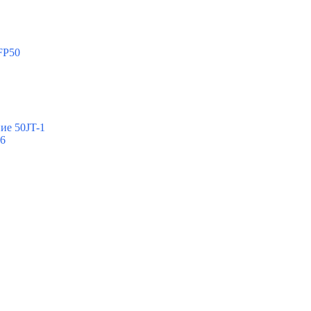
FP50
ие 50JT-1
-6