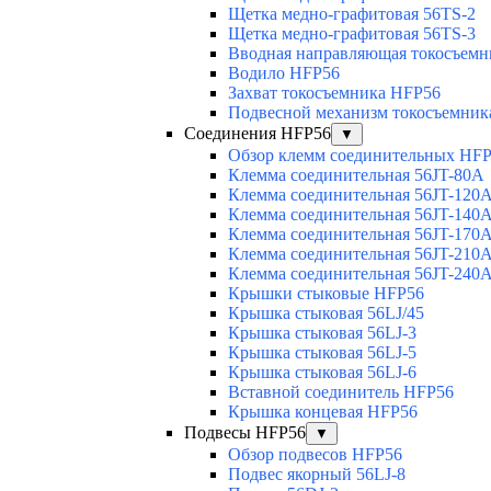
Щетка медно-графитовая 56TS-2
Щетка медно-графитовая 56TS-3
Вводная направляющая токосъемни
Водило HFP56
Захват токосъемника HFP56
Подвесной механизм токосъемник
Соединения HFP56
▼
Обзор клемм соединительных HF
Клемма соединительная 56JT-80A
Клемма соединительная 56JT-120
Клемма соединительная 56JT-140
Клемма соединительная 56JT-170
Клемма соединительная 56JT-210
Клемма соединительная 56JT-240
Крышки стыковые HFP56
Крышка стыковая 56LJ/45
Крышка стыковая 56LJ-3
Крышка стыковая 56LJ-5
Крышка стыковая 56LJ-6
Вставной соединитель HFP56
Крышка концевая HFP56
Подвесы HFP56
▼
Обзор подвесов HFP56
Подвес якорный 56LJ-8