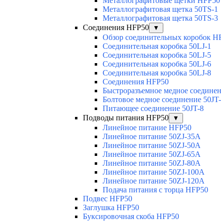
Металлографитовые щетки HFP50
Металлографитовая щетка 50TS-1
Металлографитовая щетка 50TS-3
Соединения HFP50
▼
Обзор соединительных коробок H
Соединительная коробка 50LJ-1
Соединительная коробка 50LJ-5
Соединительная коробка 50LJ-6
Соединительная коробка 50LJ-8
Соединения HFP50
Быстроразъемное медное соединен
Болтовое медное соединение 50JT
Питающее соединение 50JT-8
Подводы питания HFP50
▼
Линейное питание HFP50
Линейное питание 50ZJ-35A
Линейное питание 50ZJ-50A
Линейное питание 50ZJ-65A
Линейное питание 50ZJ-80A
Линейное питание 50ZJ-100A
Линейное питание 50ZJ-120A
Подача питания с торца HFP50
Подвес HFP50
Заглушка HFP50
Буксировочная скоба HFP50