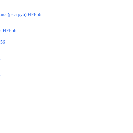
ка (раструб) HFP56
а HFP56
P56
A
A
A
A
A