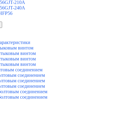
 56GJT-210A
 56GJT-240A
 HFP56
арактеристики
тыковым винтом
стыковым винтом
стыковым винтом
стыковым винтом
лтовым соединением
олтовым соединением
олтовым соединением
олтовым соединением
болтовым соединением
болтовым соединением