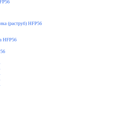
FP56
ка (раструб) HFP56
а HFP56
P56
A
A
A
A
A