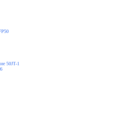
FP50
ие 50JT-1
-6