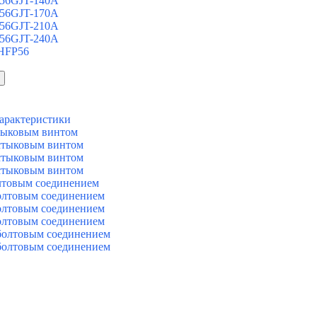
 56GJT-140A
 56GJT-170A
 56GJT-210A
 56GJT-240A
 HFP56
арактеристики
тыковым винтом
стыковым винтом
стыковым винтом
стыковым винтом
лтовым соединением
олтовым соединением
олтовым соединением
олтовым соединением
болтовым соединением
болтовым соединением