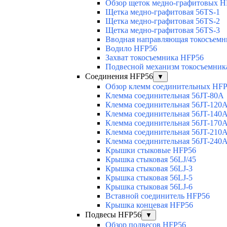
Обзор щеток медно-графитовых H
Щетка медно-графитовая 56TS-1
Щетка медно-графитовая 56TS-2
Щетка медно-графитовая 56TS-3
Вводная направляющая токосъемни
Водило HFP56
Захват токосъемника HFP56
Подвесной механизм токосъемник
Соединения HFP56
▼
Обзор клемм соединительных HF
Клемма соединительная 56JT-80A
Клемма соединительная 56JT-120
Клемма соединительная 56JT-140
Клемма соединительная 56JT-170
Клемма соединительная 56JT-210
Клемма соединительная 56JT-240
Крышки стыковые HFP56
Крышка стыковая 56LJ/45
Крышка стыковая 56LJ-3
Крышка стыковая 56LJ-5
Крышка стыковая 56LJ-6
Вставной соединитель HFP56
Крышка концевая HFP56
Подвесы HFP56
▼
Обзор подвесов HFP56