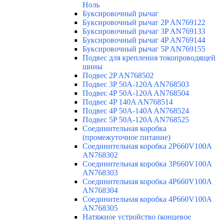
Ноль
Буксировочный рычаг
Буксировочный рычаг 2P AN769122
Буксировочный рычаг 3P AN769133
Буксировочный рычаг 4P AN769144
Буксировочный рычаг 5P AN769155
Подвес для крепления токопроводящей
шины
Подвес 2P AN768502
Подвес 3P 50A-120A AN768503
Подвес 4P 50A-120A AN768504
Подвес 4P 140A AN768514
Подвес 4P 50A-140A AN768524
Подвес 5P 50A-120A AN768525
Соединительная коробка
(промежуточное питание)
Соединительная коробка 2P660V100A
AN768302
Соединительная коробка 3P660V100A
AN768303
Соединительная коробка 4P660V100A
AN768304
Соединительная коробка 4P660V100A
AN768305
Натяжное устройство (концевое