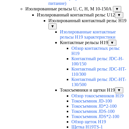
питание)
Изолированные рельсы U, C, H, M 10-150А
▼
Изолированный контактный рельс U12
▼
Изолированный контактный рельс Н19
▼
Изолированные контактные
рельсы Н19 характеристики
Контактные рельсы H19
▼
Обзор контактных рельс
H19
Контактный рельс JDC-H-
100/150
Контактный рельс JDC-HT-
110/300
Контактный рельс JDC-HT-
130/500
Токосъемники и щетки H19
▼
Обзор токосъемников H19
Токосъемник JD-100
Токосъемник JD*2-100
Токосъемник JDS-100
Токосъемник JDS*2-100
Обзор щеток H19
Щетка H19TS-1