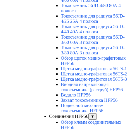
4/60 60А 4 полюса
Токосъемник 56JD-4/80 80А 4
полюса
Токосъемник для радиуса 56JD-
4/25 25А 4 полюса
Токосъемник для радиуса 56JD-
4/40 40А 4 полюса
Токосъемник для радиуса 56JD-
3/60 60А 3 полюса
Токосъемник для радиуса 56JD-
3/80 80А 3 полюса
Обзор щеток медно-графитовых
HFP56
Щетка медно-графитовая 56TS-1
Щетка медно-графитовая 56TS-2
Щетка медно-графитовая 56TS-3
Вводная направляющая
токосъемника (раструб) HFP56
Водило HFP56
Захват токосъемника HFP56
Подвесной механизм
токосъемника HFP56
Соединения HFP56
▼
Обзор клемм соединительных
HFP56