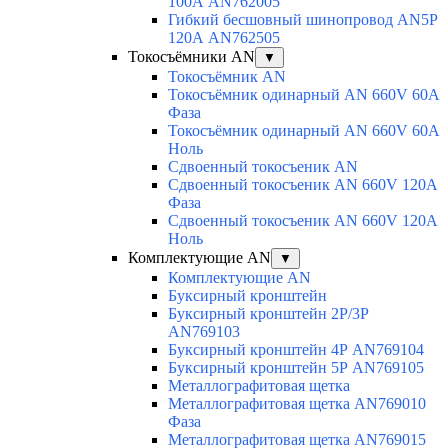
100А AN762005
Гибкий бесшовный шинопровод AN5P
120А AN762505
Токосъёмники AN
▼
Токосъёмник AN
Токосъёмник одинарный AN 660V 60A
Фаза
Токосъёмник одинарный AN 660V 60A
Ноль
Сдвоенный токосъеник AN
Сдвоенный токосъеник AN 660V 120A
Фаза
Сдвоенный токосъеник AN 660V 120A
Ноль
Комплектующие AN
▼
Комплектующие AN
Буксирный кронштейн
Буксирный кронштейн 2Р/3Р
AN769103
Буксирный кронштейн 4Р AN769104
Буксирный кронштейн 5Р AN769105
Металлографитовая щетка
Металлографитовая щетка AN769010
Фаза
Металлографитовая щетка AN769015