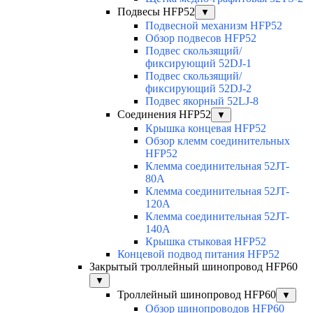
Подвесы HFP52
▼
Подвесной механизм HFP52
Обзор подвесов HFP52
Подвес скользящий/
фиксирующий 52DJ-1
Подвес скользящий/
фиксирующий 52DJ-2
Подвес якорный 52LJ-8
Соединения HFP52
▼
Крышка концевая HFP52
Обзор клемм соединительных
HFP52
Клемма соединительная 52JT-
80A
Клемма соединительная 52JT-
120A
Клемма соединительная 52JT-
140A
Крышка стыковая HFP52
Концевой подвод питания HFP52
Закрытый троллейный шинопровод HFP60
▼
Троллейный шинопровод HFP60
▼
Обзор шинопроводов HFP60