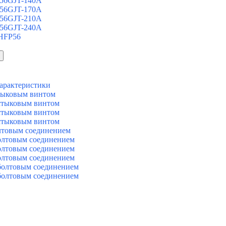
 56GJT-140A
 56GJT-170A
 56GJT-210A
 56GJT-240A
 HFP56
арактеристики
тыковым винтом
стыковым винтом
стыковым винтом
стыковым винтом
лтовым соединением
олтовым соединением
олтовым соединением
олтовым соединением
болтовым соединением
болтовым соединением