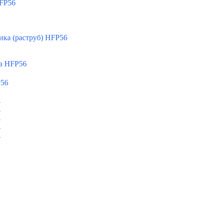
FP56
ка (раструб) HFP56
а HFP56
P56
A
A
A
A
A