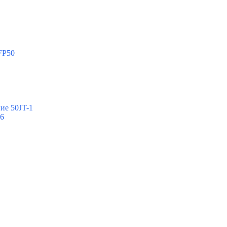
FP50
ие 50JT-1
-6