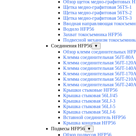
Обзор щеток медно-графитовых H
Щетка медно-графитовая 56TS-1
Щетка медно-графитовая 56TS-2
Щетка медно-графитовая 56TS-3
Вводная направляющая токосъемни
Водило HFP56
Захват токосъемника HFP56
Подвесной механизм токосъемник
Соединения HFP56
▼
Обзор клемм соединительных HF
Клемма соединительная 56JT-80A
Клемма соединительная 56JT-120
Клемма соединительная 56JT-140
Клемма соединительная 56JT-170
Клемма соединительная 56JT-210
Клемма соединительная 56JT-240
Крышки стыковые HFP56
Крышка стыковая 56LJ/45
Крышка стыковая 56LJ-3
Крышка стыковая 56LJ-5
Крышка стыковая 56LJ-6
Вставной соединитель HFP56
Крышка концевая HFP56
Подвесы HFP56
▼
Обзор подвесов HFP56