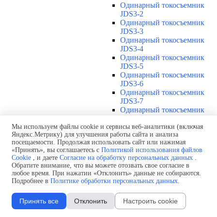
Одинарный токосъемник
JDS3-2
Одинарный токосъемник
JDS3-3
Одинарный токосъемник
JDS3-4
Одинарный токосъемник
JDS3-5
Одинарный токосъемник
JDS3-6
Одинарный токосъемник
JDS3-7
Одинарный токосъемник
JDS3-8
Одинарный токосъемник
Мы используем файлы cookie и сервисы веб-аналитики (включая
Яндекс.Метрику) для улучшения работы сайта и анализа
JDS3-9
посещаемости. Продолжая использовать сайт или нажимая
Одинарный токосъемник
«Принять», вы соглашаетесь с
Политикой использования файлов
JDS3-10
Cookie
, и даете
Согласие на обработку персональных данных
.
Одинарный токосъемник
Обратите внимание, что вы можете отозвать свое согласие в
JDS3-11
любое время. При нажатии «Отклонить» данные не собираются.
Одинарный токосъемник
Подробнее в
Политике обработки персональных данных
.
JDS3-12
Соединения U12
▼
Принять все
Отклонить
Настроить cookie
Защитная оболочка для
соединений U12