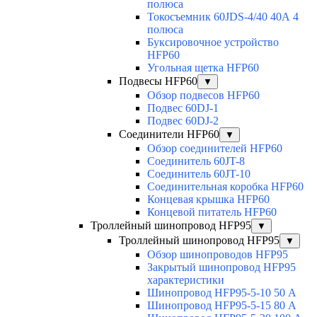
полюса
Токосъемник 60JDS-4/40 40А 4
полюса
Буксировочное устройство
HFP60
Угольная щетка HFP60
Подвесы HFP60
▼
Обзор подвесов HFP60
Подвес 60DJ-1
Подвес 60DJ-2
Соединители HFP60
▼
Обзор соединителей HFP60
Соединитель 60JT-8
Соединитель 60JT-10
Соединительная коробка HFP60
Концевая крышка HFP60
Концевой питатель HFP60
Троллейный шинопровод HFP95
▼
Троллейный шинопровод HFP95
▼
Обзор шинопроводов HFP95
Закрытый шинопровод HFP95
характеристики
Шинопровод HFP95-5-10 50 А
Шинопровод HFP95-5-15 80 А