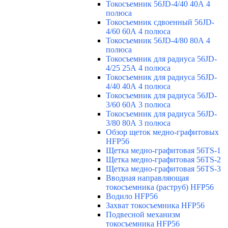
Токосъемник 56JD-4/40 40А 4
полюса
Токосъемник сдвоенный 56JD-
4/60 60А 4 полюса
Токосъемник 56JD-4/80 80А 4
полюса
Токосъемник для радиуса 56JD-
4/25 25А 4 полюса
Токосъемник для радиуса 56JD-
4/40 40А 4 полюса
Токосъемник для радиуса 56JD-
3/60 60А 3 полюса
Токосъемник для радиуса 56JD-
3/80 80А 3 полюса
Обзор щеток медно-графитовых
HFP56
Щетка медно-графитовая 56TS-1
Щетка медно-графитовая 56TS-2
Щетка медно-графитовая 56TS-3
Вводная направляющая
токосъемника (раструб) HFP56
Водило HFP56
Захват токосъемника HFP56
Подвесной механизм
токосъемника HFP56