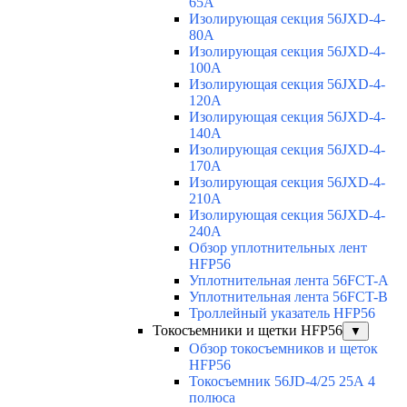
65A
Изолирующая секция 56JXD-4-
80A
Изолирующая секция 56JXD-4-
100A
Изолирующая секция 56JXD-4-
120A
Изолирующая секция 56JXD-4-
140A
Изолирующая секция 56JXD-4-
170A
Изолирующая секция 56JXD-4-
210A
Изолирующая секция 56JXD-4-
240A
Обзор уплотнительных лент
HFP56
Уплотнительная лента 56FCT-A
Уплотнительная лента 56FCT-B
Троллейный указатель HFP56
Токосъемники и щетки HFP56
▼
Обзор токосъемников и щеток
HFP56
Токосъемник 56JD-4/25 25А 4
полюса