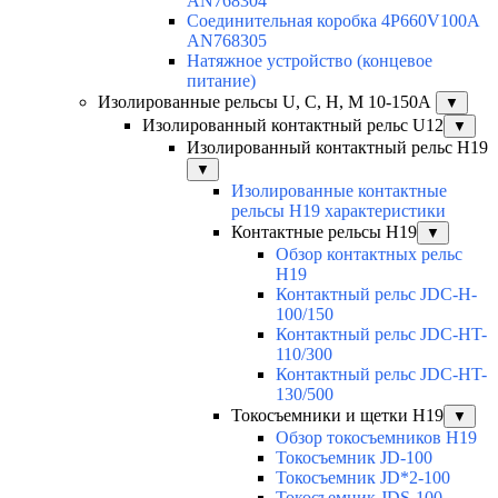
AN768304
Соединительная коробка 4P660V100A
AN768305
Натяжное устройство (концевое
питание)
Изолированные рельсы U, C, H, M 10-150А
▼
Изолированный контактный рельс U12
▼
Изолированный контактный рельс Н19
▼
Изолированные контактные
рельсы Н19 характеристики
Контактные рельсы H19
▼
Обзор контактных рельс
H19
Контактный рельс JDC-H-
100/150
Контактный рельс JDC-HT-
110/300
Контактный рельс JDC-HT-
130/500
Токосъемники и щетки H19
▼
Обзор токосъемников H19
Токосъемник JD-100
Токосъемник JD*2-100
Токосъемник JDS-100