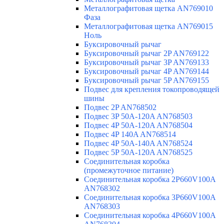
Металлографитовая щетка AN769010
Фаза
Металлографитовая щетка AN769015
Ноль
Буксировочный рычаг
Буксировочный рычаг 2P AN769122
Буксировочный рычаг 3P AN769133
Буксировочный рычаг 4P AN769144
Буксировочный рычаг 5P AN769155
Подвес для крепления токопроводящей
шины
Подвес 2P AN768502
Подвес 3P 50A-120A AN768503
Подвес 4P 50A-120A AN768504
Подвес 4P 140A AN768514
Подвес 4P 50A-140A AN768524
Подвес 5P 50A-120A AN768525
Соединительная коробка
(промежуточное питание)
Соединительная коробка 2P660V100A
AN768302
Соединительная коробка 3P660V100A
AN768303
Соединительная коробка 4P660V100A