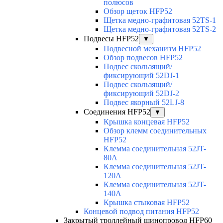
полюсов
Обзор щеток HFP52
Щетка медно-графитовая 52TS-1
Щетка медно-графитовая 52TS-2
Подвесы HFP52
▼
Подвесной механизм HFP52
Обзор подвесов HFP52
Подвес скользящий/
фиксирующий 52DJ-1
Подвес скользящий/
фиксирующий 52DJ-2
Подвес якорный 52LJ-8
Соединения HFP52
▼
Крышка концевая HFP52
Обзор клемм соединительных
HFP52
Клемма соединительная 52JT-
80A
Клемма соединительная 52JT-
120A
Клемма соединительная 52JT-
140A
Крышка стыковая HFP52
Концевой подвод питания HFP52
Закрытый троллейный шинопровод HFP60