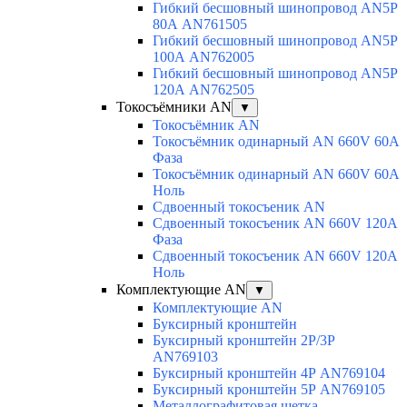
Гибкий бесшовный шинопровод AN5P
80А AN761505
Гибкий бесшовный шинопровод AN5P
100А AN762005
Гибкий бесшовный шинопровод AN5P
120А AN762505
Токосъёмники AN
▼
Токосъёмник AN
Токосъёмник одинарный AN 660V 60A
Фаза
Токосъёмник одинарный AN 660V 60A
Ноль
Сдвоенный токосъеник AN
Сдвоенный токосъеник AN 660V 120A
Фаза
Сдвоенный токосъеник AN 660V 120A
Ноль
Комплектующие AN
▼
Комплектующие AN
Буксирный кронштейн
Буксирный кронштейн 2Р/3Р
AN769103
Буксирный кронштейн 4Р AN769104
Буксирный кронштейн 5Р AN769105
Металлографитовая щетка