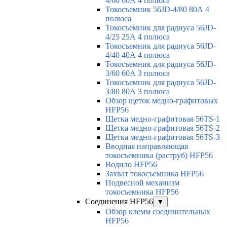
4/60 60А 4 полюса
Токосъемник 56JD-4/80 80А 4
полюса
Токосъемник для радиуса 56JD-
4/25 25А 4 полюса
Токосъемник для радиуса 56JD-
4/40 40А 4 полюса
Токосъемник для радиуса 56JD-
3/60 60А 3 полюса
Токосъемник для радиуса 56JD-
3/80 80А 3 полюса
Обзор щеток медно-графитовых
HFP56
Щетка медно-графитовая 56TS-1
Щетка медно-графитовая 56TS-2
Щетка медно-графитовая 56TS-3
Вводная направляющая
токосъемника (раструб) HFP56
Водило HFP56
Захват токосъемника HFP56
Подвесной механизм
токосъемника HFP56
Соединения HFP56
▼
Обзор клемм соединительных
HFP56