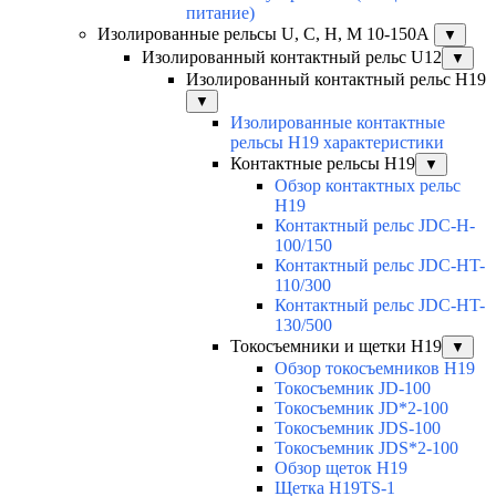
питание)
Изолированные рельсы U, C, H, M 10-150А
▼
Изолированный контактный рельс U12
▼
Изолированный контактный рельс Н19
▼
Изолированные контактные
рельсы Н19 характеристики
Контактные рельсы H19
▼
Обзор контактных рельс
H19
Контактный рельс JDC-H-
100/150
Контактный рельс JDC-HT-
110/300
Контактный рельс JDC-HT-
130/500
Токосъемники и щетки H19
▼
Обзор токосъемников H19
Токосъемник JD-100
Токосъемник JD*2-100
Токосъемник JDS-100
Токосъемник JDS*2-100
Обзор щеток H19
Щетка H19TS-1