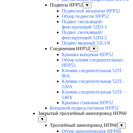
Подвесы HFP52
▼
Подвесной механизм HFP52
Обзор подвесов HFP52
Подвес скользящий/
фиксирующий 52DJ-1
Подвес скользящий/
фиксирующий 52DJ-2
Подвес якорный 52LJ-8
Соединения HFP52
▼
Крышка концевая HFP52
Обзор клемм соединительных
HFP52
Клемма соединительная 52JT-
80A
Клемма соединительная 52JT-
120A
Клемма соединительная 52JT-
140A
Крышка стыковая HFP52
Концевой подвод питания HFP52
Закрытый троллейный шинопровод HFP60
▼
Троллейный шинопровод HFP60
▼
Обзор шинопроводов HFP60