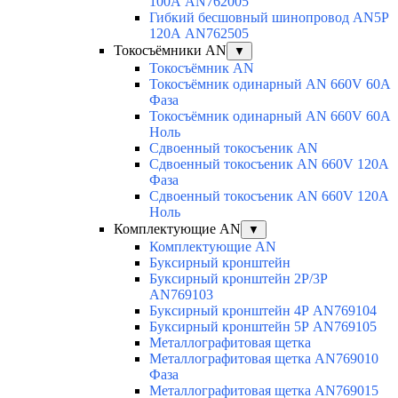
100А AN762005
Гибкий бесшовный шинопровод AN5P
120А AN762505
Токосъёмники AN
▼
Токосъёмник AN
Токосъёмник одинарный AN 660V 60A
Фаза
Токосъёмник одинарный AN 660V 60A
Ноль
Сдвоенный токосъеник AN
Сдвоенный токосъеник AN 660V 120A
Фаза
Сдвоенный токосъеник AN 660V 120A
Ноль
Комплектующие AN
▼
Комплектующие AN
Буксирный кронштейн
Буксирный кронштейн 2Р/3Р
AN769103
Буксирный кронштейн 4Р AN769104
Буксирный кронштейн 5Р AN769105
Металлографитовая щетка
Металлографитовая щетка AN769010
Фаза
Металлографитовая щетка AN769015