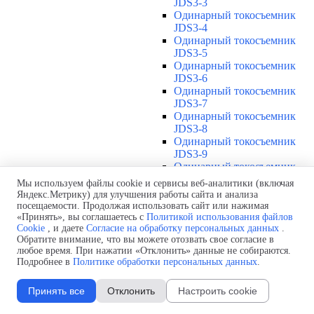
JDS3-3
Одинарный токосъемник
JDS3-4
Одинарный токосъемник
JDS3-5
Одинарный токосъемник
JDS3-6
Одинарный токосъемник
JDS3-7
Одинарный токосъемник
JDS3-8
Одинарный токосъемник
JDS3-9
Одинарный токосъемник
JDS3-10
Мы используем файлы cookie и сервисы веб-аналитики (включая
Одинарный токосъемник
Яндекс.Метрику) для улучшения работы сайта и анализа
JDS3-11
посещаемости. Продолжая использовать сайт или нажимая
Одинарный токосъемник
«Принять», вы соглашаетесь с
Политикой использования файлов
Cookie
, и даете
Согласие на обработку персональных данных
.
JDS3-12
Обратите внимание, что вы можете отозвать свое согласие в
Соединения U12
▼
любое время. При нажатии «Отклонить» данные не собираются.
Защитная оболочка для
Подробнее в
Политике обработки персональных данных
.
соединений U12
Стыковочное соединение U12
Принять все
Отклонить
Настроить cookie
Подводы питания U12
▼
Линейный подвод питания U12