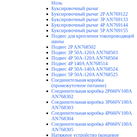
Ноль
Буксировочный рычаг
Буксировочный рычаг 2P AN769122
Буксировочный рычаг 3P AN769133
Буксировочный рычаг 4P AN769144
Буксировочный рычаг 5P AN769155
Подвес для крепления токопроводящей
шины
Подвес 2P AN768502
Подвес 3P 50A-120A AN768503
Подвес 4P 50A-120A AN768504
Подвес 4P 140A AN768514
Подвес 4P 50A-140A AN768524
Подвес 5P 50A-120A AN768525
Соединительная коробка
(промежуточное питание)
Соединительная коробка 2P660V100A
AN768302
Соединительная коробка 3P660V100A
AN768303
Соединительная коробка 4P660V100A
AN768304
Соединительная коробка 4P660V100A
AN768305
Натяжное устройство (концевое