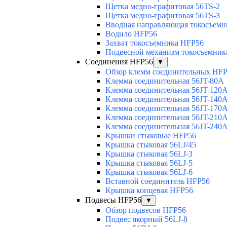
Щетка медно-графитовая 56TS-2
Щетка медно-графитовая 56TS-3
Вводная направляющая токосъемни
Водило HFP56
Захват токосъемника HFP56
Подвесной механизм токосъемник
Соединения HFP56
▼
Обзор клемм соединительных HF
Клемма соединительная 56JT-80A
Клемма соединительная 56JT-120
Клемма соединительная 56JT-140
Клемма соединительная 56JT-170
Клемма соединительная 56JT-210
Клемма соединительная 56JT-240
Крышки стыковые HFP56
Крышка стыковая 56LJ/45
Крышка стыковая 56LJ-3
Крышка стыковая 56LJ-5
Крышка стыковая 56LJ-6
Вставной соединитель HFP56
Крышка концевая HFP56
Подвесы HFP56
▼
Обзор подвесов HFP56
Подвес якорный 56LJ-8