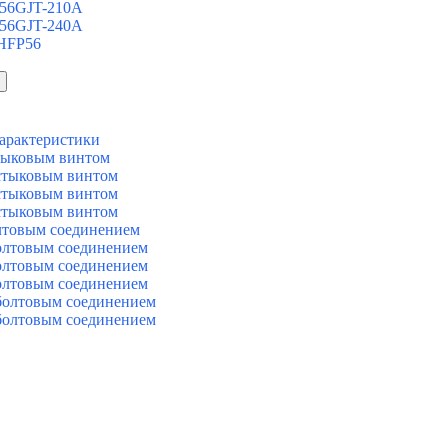
 56GJT-210A
 56GJT-240A
 HFP56
арактеристики
тыковым винтом
стыковым винтом
стыковым винтом
стыковым винтом
лтовым соединением
олтовым соединением
олтовым соединением
олтовым соединением
болтовым соединением
болтовым соединением