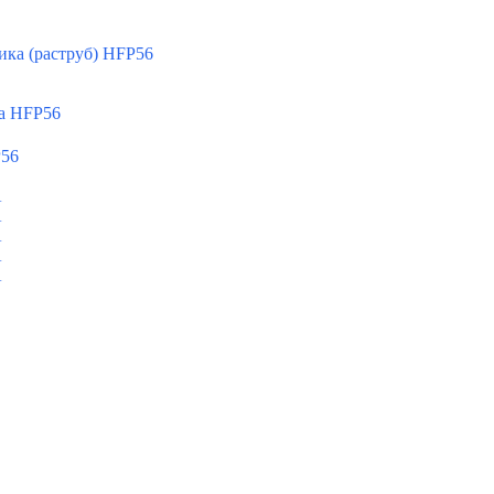
ка (раструб) HFP56
а HFP56
P56
A
A
A
A
A