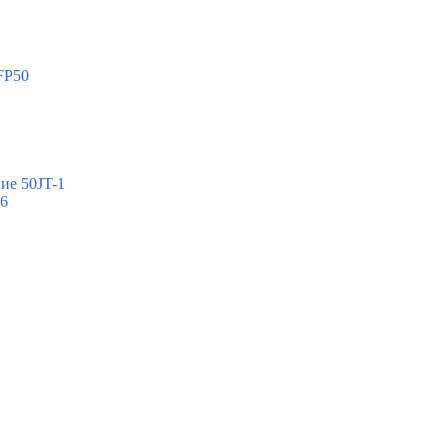
FP50
ие 50JT-1
-6