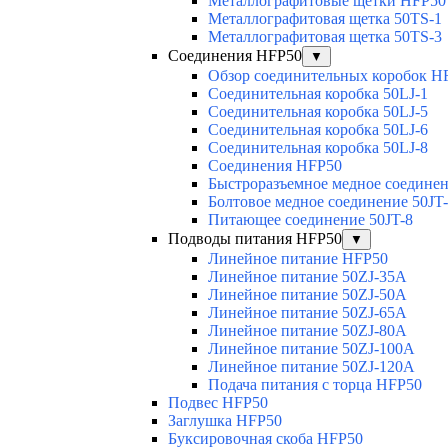
Металлографитовые щетки HFP50
Металлографитовая щетка 50TS-1
Металлографитовая щетка 50TS-3
Соединения HFP50
▼
Обзор соединительных коробок H
Соединительная коробка 50LJ-1
Соединительная коробка 50LJ-5
Соединительная коробка 50LJ-6
Соединительная коробка 50LJ-8
Соединения HFP50
Быстроразъемное медное соединен
Болтовое медное соединение 50JT
Питающее соединение 50JT-8
Подводы питания HFP50
▼
Линейное питание HFP50
Линейное питание 50ZJ-35A
Линейное питание 50ZJ-50A
Линейное питание 50ZJ-65A
Линейное питание 50ZJ-80A
Линейное питание 50ZJ-100A
Линейное питание 50ZJ-120A
Подача питания с торца HFP50
Подвес HFP50
Заглушка HFP50
Буксировочная скоба HFP50