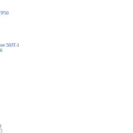
FP50
ие 50JT-1
-6
0