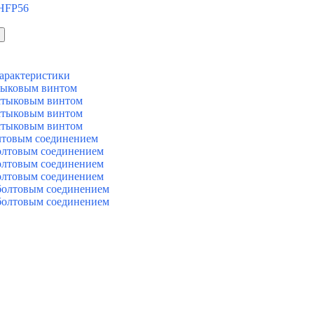
 HFP56
арактеристики
тыковым винтом
стыковым винтом
стыковым винтом
стыковым винтом
лтовым соединением
олтовым соединением
олтовым соединением
олтовым соединением
болтовым соединением
болтовым соединением