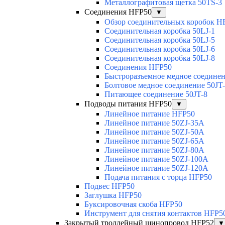
Металлографитовая щетка 50TS-3
Соединения HFP50
▼
Обзор соединительных коробок H
Соединительная коробка 50LJ-1
Соединительная коробка 50LJ-5
Соединительная коробка 50LJ-6
Соединительная коробка 50LJ-8
Соединения HFP50
Быстроразъемное медное соединен
Болтовое медное соединение 50JT
Питающее соединение 50JT-8
Подводы питания HFP50
▼
Линейное питание HFP50
Линейное питание 50ZJ-35A
Линейное питание 50ZJ-50A
Линейное питание 50ZJ-65A
Линейное питание 50ZJ-80A
Линейное питание 50ZJ-100A
Линейное питание 50ZJ-120A
Подача питания с торца HFP50
Подвес HFP50
Заглушка HFP50
Буксировочная скоба HFP50
Инструмент для снятия контактов HFP5
Закрытый троллейный шинопровод HFP52
▼