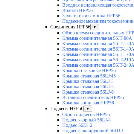
Вводная направляющая токосъемни
Водило HFP56
Захват токосъемника HFP56
Подвесной механизм токосъемник
Соединения HFP56
▼
Обзор клемм соединительных HF
Клемма соединительная 56JT-80A
Клемма соединительная 56JT-120
Клемма соединительная 56JT-140
Клемма соединительная 56JT-170
Клемма соединительная 56JT-210
Клемма соединительная 56JT-240
Крышки стыковые HFP56
Крышка стыковая 56LJ/45
Крышка стыковая 56LJ-3
Крышка стыковая 56LJ-5
Крышка стыковая 56LJ-6
Вставной соединитель HFP56
Крышка концевая HFP56
Подвесы HFP56
▼
Обзор подвесов HFP56
Подвес якорный 56LJ-8
Подвес 56DJ-2
Подвес фиксирующий 56DJ-1