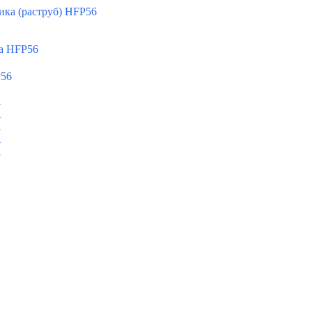
ка (раструб) HFP56
а HFP56
P56
A
A
A
A
A