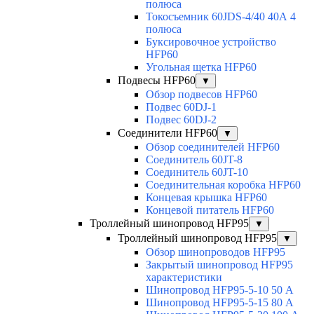
полюса
Токосъемник 60JDS-4/40 40А 4
полюса
Буксировочное устройство
HFP60
Угольная щетка HFP60
Подвесы HFP60
▼
Обзор подвесов HFP60
Подвес 60DJ-1
Подвес 60DJ-2
Соединители HFP60
▼
Обзор соединителей HFP60
Соединитель 60JT-8
Соединитель 60JT-10
Соединительная коробка HFP60
Концевая крышка HFP60
Концевой питатель HFP60
Троллейный шинопровод HFP95
▼
Троллейный шинопровод HFP95
▼
Обзор шинопроводов HFP95
Закрытый шинопровод HFP95
характеристики
Шинопровод HFP95-5-10 50 А
Шинопровод HFP95-5-15 80 А