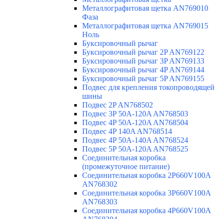
Металлографитовая щетка AN769010
Фаза
Металлографитовая щетка AN769015
Ноль
Буксировочный рычаг
Буксировочный рычаг 2P AN769122
Буксировочный рычаг 3P AN769133
Буксировочный рычаг 4P AN769144
Буксировочный рычаг 5P AN769155
Подвес для крепления токопроводящей
шины
Подвес 2P AN768502
Подвес 3P 50A-120A AN768503
Подвес 4P 50A-120A AN768504
Подвес 4P 140A AN768514
Подвес 4P 50A-140A AN768524
Подвес 5P 50A-120A AN768525
Соединительная коробка
(промежуточное питание)
Соединительная коробка 2P660V100A
AN768302
Соединительная коробка 3P660V100A
AN768303
Соединительная коробка 4P660V100A