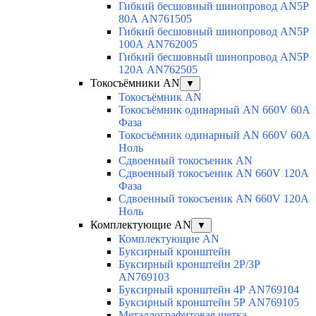
Гибкий бесшовный шинопровод AN5P
80А AN761505
Гибкий бесшовный шинопровод AN5P
100А AN762005
Гибкий бесшовный шинопровод AN5P
120А AN762505
Токосъёмники AN
▼
Токосъёмник AN
Токосъёмник одинарный AN 660V 60A
Фаза
Токосъёмник одинарный AN 660V 60A
Ноль
Сдвоенный токосъеник AN
Сдвоенный токосъеник AN 660V 120A
Фаза
Сдвоенный токосъеник AN 660V 120A
Ноль
Комплектующие AN
▼
Комплектующие AN
Буксирный кронштейн
Буксирный кронштейн 2Р/3Р
AN769103
Буксирный кронштейн 4Р AN769104
Буксирный кронштейн 5Р AN769105
Металлографитовая щетка