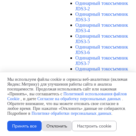
Одинарный токосъемник
JDS3-2
Одинарный токосъемник
JDS3-3
Одинарный токосъемник
JDS3-4
Одинарный токосъемник
JDS3-5
Одинарный токосъемник
JDS3-6
Одинарный токосъемник
JDS3-7
Одинарный токосъемник
JDS3-8
Одинарный токосъемник
Мы используем файлы cookie и сервисы веб-аналитики (включая
Яндекс.Метрику) для улучшения работы сайта и анализа
JDS3-9
посещаемости. Продолжая использовать сайт или нажимая
Одинарный токосъемник
«Принять», вы соглашаетесь с
Политикой использования файлов
JDS3-10
Cookie
, и даете
Согласие на обработку персональных данных
.
Одинарный токосъемник
Обратите внимание, что вы можете отозвать свое согласие в
JDS3-11
любое время. При нажатии «Отклонить» данные не собираются.
Одинарный токосъемник
Подробнее в
Политике обработки персональных данных
.
JDS3-12
Соединения U12
▼
Принять все
Отклонить
Настроить cookie
Защитная оболочка для
соединений U12