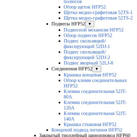
полюсов
Обзор щеток HFP52
Щетка медно-графитовая 52TS-1
Щетка медно-графитовая 52TS-2
Подвесы HFP52
▼
Подвесной механизм HFP52
Обзор подвесов HFP52
Подвес скользящий/
фиксирующий 52DJ-1
Подвес скользящий/
фиксирующий 52DJ-2
Подвес якорный 52LJ-8
Соединения HFP52
▼
Крышка концевая HFP52
Обзор клемм соединительных
HFP52
Клемма соединительная 52JT-
80A
Клемма соединительная 52JT-
120A
Клемма соединительная 52JT-
140A
Крышка стыковая HFP52
Концевой подвод питания HFP52
Закрытый троллейный шинопровод HFP60