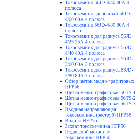
Токосъемник 56JD-4/40 40А 4
полюса
Токосъемник сдвоенный 56JD-
4/60 60А 4 полюса
Токосъемник 56JD-4/80 80А 4
полюса
Токосъемник для радиуса 56JD-
4/25 25А 4 полюса
Токосъемник для радиуса 56JD-
4/40 40А 4 полюса
Токосъемник для радиуса 56JD-
3/60 60А 3 полюса
Токосъемник для радиуса 56JD-
3/80 80А 3 полюса
Обзор щеток медно-графитовых
HFP56
Щетка медно-графитовая 56TS-1
Щетка медно-графитовая 56TS-2
Щетка медно-графитовая 56TS-3
Вводная направляющая
токосъемника (раструб) HFP56
Водило HFP56
Захват токосъемника HFP56
Подвесной механизм
токосъемника HFP56