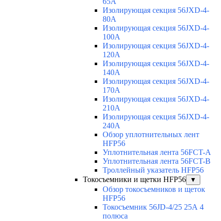
65A
Изолирующая секция 56JXD-4-
80A
Изолирующая секция 56JXD-4-
100A
Изолирующая секция 56JXD-4-
120A
Изолирующая секция 56JXD-4-
140A
Изолирующая секция 56JXD-4-
170A
Изолирующая секция 56JXD-4-
210A
Изолирующая секция 56JXD-4-
240A
Обзор уплотнительных лент
HFP56
Уплотнительная лента 56FCT-A
Уплотнительная лента 56FCT-B
Троллейный указатель HFP56
Токосъемники и щетки HFP56
▼
Обзор токосъемников и щеток
HFP56
Токосъемник 56JD-4/25 25А 4
полюса