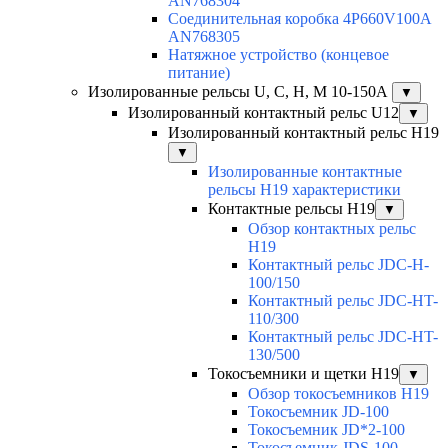
AN768304
Соединительная коробка 4P660V100A
AN768305
Натяжное устройство (концевое
питание)
Изолированные рельсы U, C, H, M 10-150А
▼
Изолированный контактный рельс U12
▼
Изолированный контактный рельс Н19
▼
Изолированные контактные
рельсы Н19 характеристики
Контактные рельсы H19
▼
Обзор контактных рельс
H19
Контактный рельс JDC-H-
100/150
Контактный рельс JDC-HT-
110/300
Контактный рельс JDC-HT-
130/500
Токосъемники и щетки H19
▼
Обзор токосъемников H19
Токосъемник JD-100
Токосъемник JD*2-100
Токосъемник JDS-100