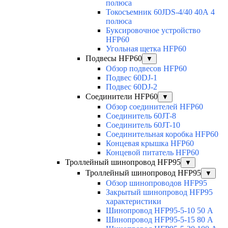
полюса
Токосъемник 60JDS-4/40 40А 4
полюса
Буксировочное устройство
HFP60
Угольная щетка HFP60
Подвесы HFP60
▼
Обзор подвесов HFP60
Подвес 60DJ-1
Подвес 60DJ-2
Соединители HFP60
▼
Обзор соединителей HFP60
Соединитель 60JT-8
Соединитель 60JT-10
Соединительная коробка HFP60
Концевая крышка HFP60
Концевой питатель HFP60
Троллейный шинопровод HFP95
▼
Троллейный шинопровод HFP95
▼
Обзор шинопроводов HFP95
Закрытый шинопровод HFP95
характеристики
Шинопровод HFP95-5-10 50 А
Шинопровод HFP95-5-15 80 А