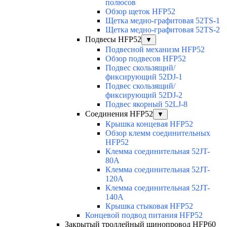
полюсов
Обзор щеток HFP52
Щетка медно-графитовая 52TS-1
Щетка медно-графитовая 52TS-2
Подвесы HFP52
▼
Подвесной механизм HFP52
Обзор подвесов HFP52
Подвес скользящий/
фиксирующий 52DJ-1
Подвес скользящий/
фиксирующий 52DJ-2
Подвес якорный 52LJ-8
Соединения HFP52
▼
Крышка концевая HFP52
Обзор клемм соединительных
HFP52
Клемма соединительная 52JT-
80A
Клемма соединительная 52JT-
120A
Клемма соединительная 52JT-
140A
Крышка стыковая HFP52
Концевой подвод питания HFP52
Закрытый троллейный шинопровод HFP60