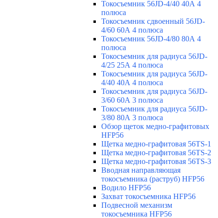
Токосъемник 56JD-4/40 40А 4
полюса
Токосъемник сдвоенный 56JD-
4/60 60А 4 полюса
Токосъемник 56JD-4/80 80А 4
полюса
Токосъемник для радиуса 56JD-
4/25 25А 4 полюса
Токосъемник для радиуса 56JD-
4/40 40А 4 полюса
Токосъемник для радиуса 56JD-
3/60 60А 3 полюса
Токосъемник для радиуса 56JD-
3/80 80А 3 полюса
Обзор щеток медно-графитовых
HFP56
Щетка медно-графитовая 56TS-1
Щетка медно-графитовая 56TS-2
Щетка медно-графитовая 56TS-3
Вводная направляющая
токосъемника (раструб) HFP56
Водило HFP56
Захват токосъемника HFP56
Подвесной механизм
токосъемника HFP56