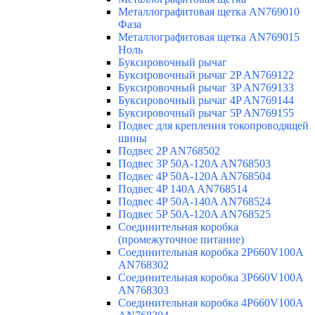
Металлографитовая щетка AN769010
Фаза
Металлографитовая щетка AN769015
Ноль
Буксировочный рычаг
Буксировочный рычаг 2P AN769122
Буксировочный рычаг 3P AN769133
Буксировочный рычаг 4P AN769144
Буксировочный рычаг 5P AN769155
Подвес для крепления токопроводящей
шины
Подвес 2P AN768502
Подвес 3P 50A-120A AN768503
Подвес 4P 50A-120A AN768504
Подвес 4P 140A AN768514
Подвес 4P 50A-140A AN768524
Подвес 5P 50A-120A AN768525
Соединительная коробка
(промежуточное питание)
Соединительная коробка 2P660V100A
AN768302
Соединительная коробка 3P660V100A
AN768303
Соединительная коробка 4P660V100A