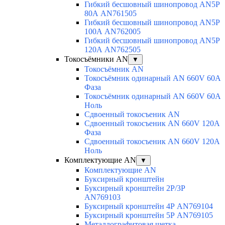
Гибкий бесшовный шинопровод AN5P
80А AN761505
Гибкий бесшовный шинопровод AN5P
100А AN762005
Гибкий бесшовный шинопровод AN5P
120А AN762505
Токосъёмники AN
▼
Токосъёмник AN
Токосъёмник одинарный AN 660V 60A
Фаза
Токосъёмник одинарный AN 660V 60A
Ноль
Сдвоенный токосъеник AN
Сдвоенный токосъеник AN 660V 120A
Фаза
Сдвоенный токосъеник AN 660V 120A
Ноль
Комплектующие AN
▼
Комплектующие AN
Буксирный кронштейн
Буксирный кронштейн 2Р/3Р
AN769103
Буксирный кронштейн 4Р AN769104
Буксирный кронштейн 5Р AN769105
Металлографитовая щетка