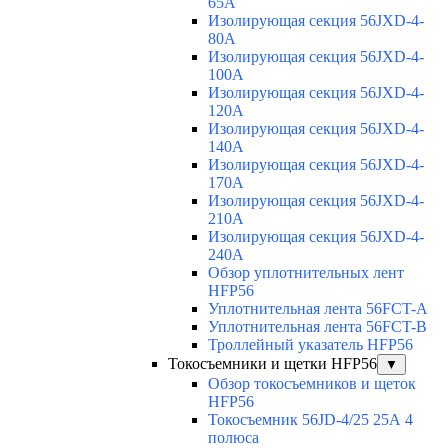
65A
Изолирующая секция 56JXD-4-
80A
Изолирующая секция 56JXD-4-
100A
Изолирующая секция 56JXD-4-
120A
Изолирующая секция 56JXD-4-
140A
Изолирующая секция 56JXD-4-
170A
Изолирующая секция 56JXD-4-
210A
Изолирующая секция 56JXD-4-
240A
Обзор уплотнительных лент
HFP56
Уплотнительная лента 56FCT-A
Уплотнительная лента 56FCT-B
Троллейный указатель HFP56
Токосъемники и щетки HFP56
▼
Обзор токосъемников и щеток
HFP56
Токосъемник 56JD-4/25 25А 4
полюса