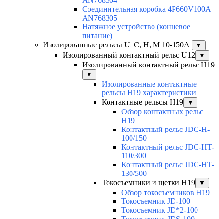
AN768304
Соединительная коробка 4P660V100A
AN768305
Натяжное устройство (концевое
питание)
Изолированные рельсы U, C, H, M 10-150А
▼
Изолированный контактный рельс U12
▼
Изолированный контактный рельс Н19
▼
Изолированные контактные
рельсы Н19 характеристики
Контактные рельсы H19
▼
Обзор контактных рельс
H19
Контактный рельс JDC-H-
100/150
Контактный рельс JDC-HT-
110/300
Контактный рельс JDC-HT-
130/500
Токосъемники и щетки H19
▼
Обзор токосъемников H19
Токосъемник JD-100
Токосъемник JD*2-100
Токосъемник JDS-100