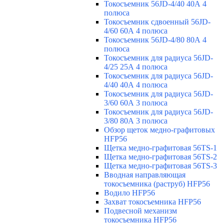
Токосъемник 56JD-4/40 40А 4
полюса
Токосъемник сдвоенный 56JD-
4/60 60А 4 полюса
Токосъемник 56JD-4/80 80А 4
полюса
Токосъемник для радиуса 56JD-
4/25 25А 4 полюса
Токосъемник для радиуса 56JD-
4/40 40А 4 полюса
Токосъемник для радиуса 56JD-
3/60 60А 3 полюса
Токосъемник для радиуса 56JD-
3/80 80А 3 полюса
Обзор щеток медно-графитовых
HFP56
Щетка медно-графитовая 56TS-1
Щетка медно-графитовая 56TS-2
Щетка медно-графитовая 56TS-3
Вводная направляющая
токосъемника (раструб) HFP56
Водило HFP56
Захват токосъемника HFP56
Подвесной механизм
токосъемника HFP56