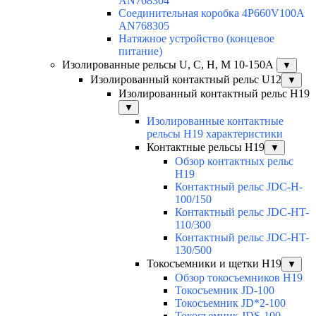
AN768304
Соединительная коробка 4P660V100A
AN768305
Натяжное устройство (концевое
питание)
Изолированные рельсы U, C, H, M 10-150А
▼
Изолированный контактный рельс U12
▼
Изолированный контактный рельс Н19
▼
Изолированные контактные
рельсы Н19 характеристики
Контактные рельсы H19
▼
Обзор контактных рельс
H19
Контактный рельс JDC-H-
100/150
Контактный рельс JDC-HT-
110/300
Контактный рельс JDC-HT-
130/500
Токосъемники и щетки H19
▼
Обзор токосъемников H19
Токосъемник JD-100
Токосъемник JD*2-100
Токосъемник JDS-100