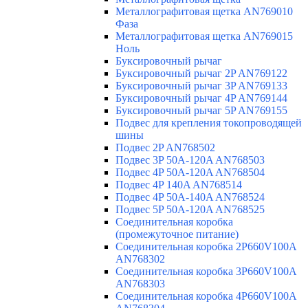
Металлографитовая щетка AN769010
Фаза
Металлографитовая щетка AN769015
Ноль
Буксировочный рычаг
Буксировочный рычаг 2P AN769122
Буксировочный рычаг 3P AN769133
Буксировочный рычаг 4P AN769144
Буксировочный рычаг 5P AN769155
Подвес для крепления токопроводящей
шины
Подвес 2P AN768502
Подвес 3P 50A-120A AN768503
Подвес 4P 50A-120A AN768504
Подвес 4P 140A AN768514
Подвес 4P 50A-140A AN768524
Подвес 5P 50A-120A AN768525
Соединительная коробка
(промежуточное питание)
Соединительная коробка 2P660V100A
AN768302
Соединительная коробка 3P660V100A
AN768303
Соединительная коробка 4P660V100A