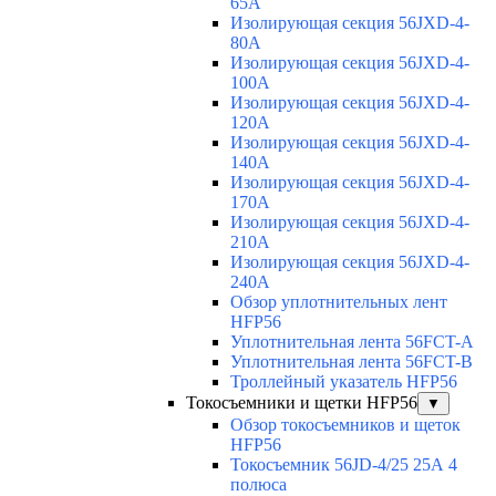
65A
Изолирующая секция 56JXD-4-
80A
Изолирующая секция 56JXD-4-
100A
Изолирующая секция 56JXD-4-
120A
Изолирующая секция 56JXD-4-
140A
Изолирующая секция 56JXD-4-
170A
Изолирующая секция 56JXD-4-
210A
Изолирующая секция 56JXD-4-
240A
Обзор уплотнительных лент
HFP56
Уплотнительная лента 56FCT-A
Уплотнительная лента 56FCT-B
Троллейный указатель HFP56
Токосъемники и щетки HFP56
▼
Обзор токосъемников и щеток
HFP56
Токосъемник 56JD-4/25 25А 4
полюса