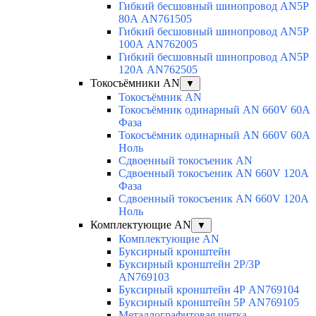
Гибкий бесшовный шинопровод AN5P
80А AN761505
Гибкий бесшовный шинопровод AN5P
100А AN762005
Гибкий бесшовный шинопровод AN5P
120А AN762505
Токосъёмники AN
▼
Токосъёмник AN
Токосъёмник одинарный AN 660V 60A
Фаза
Токосъёмник одинарный AN 660V 60A
Ноль
Сдвоенный токосъеник AN
Сдвоенный токосъеник AN 660V 120A
Фаза
Сдвоенный токосъеник AN 660V 120A
Ноль
Комплектующие AN
▼
Комплектующие AN
Буксирный кронштейн
Буксирный кронштейн 2Р/3Р
AN769103
Буксирный кронштейн 4Р AN769104
Буксирный кронштейн 5Р AN769105
Металлографитовая щетка