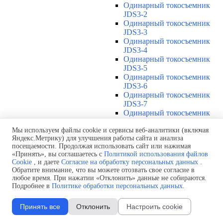
Одинарный токосъемник
JDS3-2
Одинарный токосъемник
JDS3-3
Одинарный токосъемник
JDS3-4
Одинарный токосъемник
JDS3-5
Одинарный токосъемник
JDS3-6
Одинарный токосъемник
JDS3-7
Одинарный токосъемник
JDS3-8
Одинарный токосъемник
Мы используем файлы cookie и сервисы веб-аналитики (включая
Яндекс.Метрику) для улучшения работы сайта и анализа
JDS3-9
посещаемости. Продолжая использовать сайт или нажимая
Одинарный токосъемник
«Принять», вы соглашаетесь с
Политикой использования файлов
JDS3-10
Cookie
, и даете
Согласие на обработку персональных данных
.
Одинарный токосъемник
Обратите внимание, что вы можете отозвать свое согласие в
JDS3-11
любое время. При нажатии «Отклонить» данные не собираются.
Одинарный токосъемник
Подробнее в
Политике обработки персональных данных
.
JDS3-12
Соединения U12
▼
Принять все
Отклонить
Настроить cookie
Защитная оболочка для
соединений U12