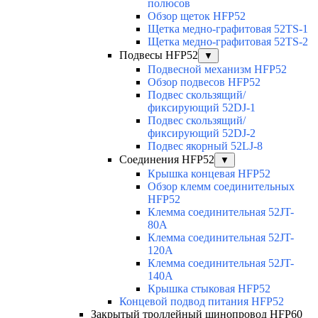
полюсов
Обзор щеток HFP52
Щетка медно-графитовая 52TS-1
Щетка медно-графитовая 52TS-2
Подвесы HFP52
▼
Подвесной механизм HFP52
Обзор подвесов HFP52
Подвес скользящий/
фиксирующий 52DJ-1
Подвес скользящий/
фиксирующий 52DJ-2
Подвес якорный 52LJ-8
Соединения HFP52
▼
Крышка концевая HFP52
Обзор клемм соединительных
HFP52
Клемма соединительная 52JT-
80A
Клемма соединительная 52JT-
120A
Клемма соединительная 52JT-
140A
Крышка стыковая HFP52
Концевой подвод питания HFP52
Закрытый троллейный шинопровод HFP60