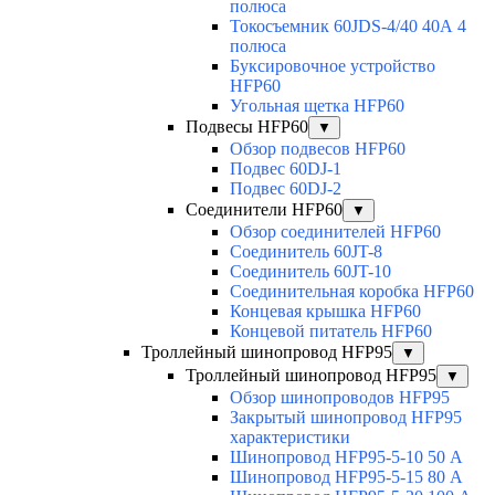
полюса
Токосъемник 60JDS-4/40 40А 4
полюса
Буксировочное устройство
HFP60
Угольная щетка HFP60
Подвесы HFP60
▼
Обзор подвесов HFP60
Подвес 60DJ-1
Подвес 60DJ-2
Соединители HFP60
▼
Обзор соединителей HFP60
Соединитель 60JT-8
Соединитель 60JT-10
Соединительная коробка HFP60
Концевая крышка HFP60
Концевой питатель HFP60
Троллейный шинопровод HFP95
▼
Троллейный шинопровод HFP95
▼
Обзор шинопроводов HFP95
Закрытый шинопровод HFP95
характеристики
Шинопровод HFP95-5-10 50 А
Шинопровод HFP95-5-15 80 А