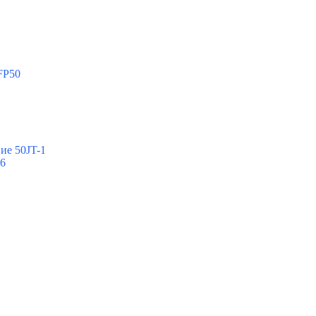
FP50
ие 50JT-1
-6