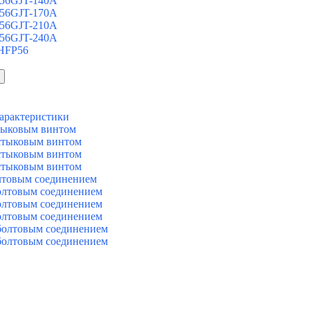
 56GJT-140A
 56GJT-170A
 56GJT-210A
 56GJT-240A
 HFP56
арактеристики
тыковым винтом
стыковым винтом
стыковым винтом
стыковым винтом
лтовым соединением
олтовым соединением
олтовым соединением
олтовым соединением
болтовым соединением
болтовым соединением