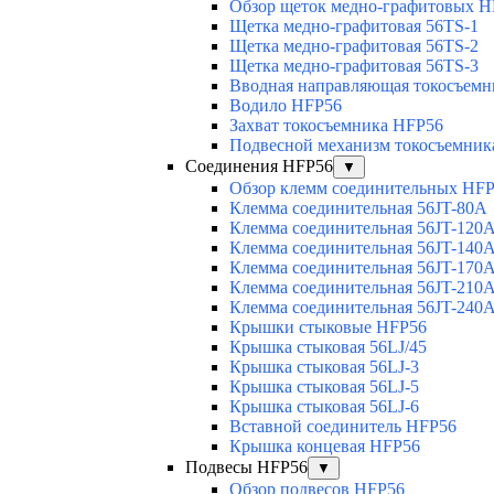
Обзор щеток медно-графитовых H
Щетка медно-графитовая 56TS-1
Щетка медно-графитовая 56TS-2
Щетка медно-графитовая 56TS-3
Вводная направляющая токосъемни
Водило HFP56
Захват токосъемника HFP56
Подвесной механизм токосъемник
Соединения HFP56
▼
Обзор клемм соединительных HF
Клемма соединительная 56JT-80A
Клемма соединительная 56JT-120
Клемма соединительная 56JT-140
Клемма соединительная 56JT-170
Клемма соединительная 56JT-210
Клемма соединительная 56JT-240
Крышки стыковые HFP56
Крышка стыковая 56LJ/45
Крышка стыковая 56LJ-3
Крышка стыковая 56LJ-5
Крышка стыковая 56LJ-6
Вставной соединитель HFP56
Крышка концевая HFP56
Подвесы HFP56
▼
Обзор подвесов HFP56