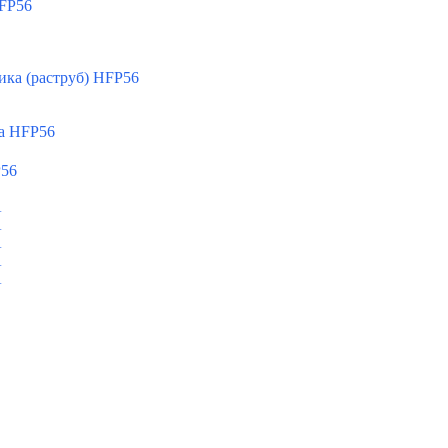
FP56
ка (раструб) HFP56
а HFP56
P56
A
A
A
A
A