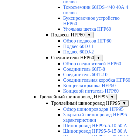
полюса
Токосъемник 60JDS-4/40 40А 4
полюса
Буксировочное устройство
HFP60
Угольная щетка HFP60
Подвесы HFP60
▼
Обзор подвесов HFP60
Подвес 60DJ-1
Подвес 60DJ-2
Соединители HFP60
▼
Обзор соединителей HFP60
Соединитель 60JT-8
Соединитель 60JT-10
Соединительная коробка HFP60
Концевая крышка HFP60
Концевой питатель HFP60
Троллейный шинопровод HFP95
▼
Троллейный шинопровод HFP95
▼
Обзор шинопроводов HFP95
Закрытый шинопровод HFP95
характеристики
Шинопровод HFP95-5-10 50 А
Шинопровод HFP95-5-15 80 А