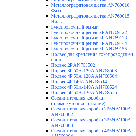
Металлографитовая щетка AN769010
Фаза
Металлографитовая щетка AN769015
Ноль
Буксировочный рычаг
Буксировочный рычаг 2P AN769122
Буксировочный рычаг 3P AN769133
Буксировочный рычаг 4P AN769144
Буксировочный рычаг 5P AN769155
Подвес для крепления токопроводящей
шины
Подвес 2P AN768502
Подвес 3P 50A-120A AN768503
Подвес 4P 50A-120A AN768504
Подвес 4P 140A AN768514
Подвес 4P 50A-140A AN768524
Подвес 5P 50A-120A AN768525
Соединительная коробка
(промежуточное питание)
Соединительная коробка 2P660V100A
AN768302
Соединительная коробка 3P660V100A
AN768303
Соединительная коробка 4P660V100A