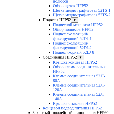
полюсов
Обзор щеток HFP52
Щетка медно-графитовая 52TS-1
Щетка медно-графитовая 52TS-2
Подвесы HFP52
▼
Подвесной механизм HFP52
Обзор подвесов HFP52
Подвес скользящий/
фиксирующий 52DJ-1
Подвес скользящий/
фиксирующий 52DJ-2
Подвес якорный 52LJ-8
Соединения HFP52
▼
Крышка концевая HFP52
Обзор клемм соединительных
HFP52
Клемма соединительная 52JT-
80A
Клемма соединительная 52JT-
120A
Клемма соединительная 52JT-
140A
Крышка стыковая HFP52
Концевой подвод питания HFP52
Закрытый троллейный шинопровод HFP60