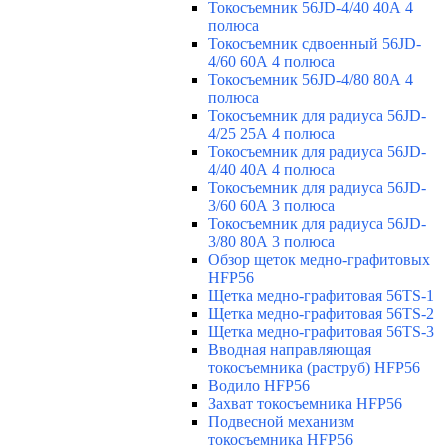
Токосъемник 56JD-4/40 40А 4
полюса
Токосъемник сдвоенный 56JD-
4/60 60А 4 полюса
Токосъемник 56JD-4/80 80А 4
полюса
Токосъемник для радиуса 56JD-
4/25 25А 4 полюса
Токосъемник для радиуса 56JD-
4/40 40А 4 полюса
Токосъемник для радиуса 56JD-
3/60 60А 3 полюса
Токосъемник для радиуса 56JD-
3/80 80А 3 полюса
Обзор щеток медно-графитовых
HFP56
Щетка медно-графитовая 56TS-1
Щетка медно-графитовая 56TS-2
Щетка медно-графитовая 56TS-3
Вводная направляющая
токосъемника (раструб) HFP56
Водило HFP56
Захват токосъемника HFP56
Подвесной механизм
токосъемника HFP56