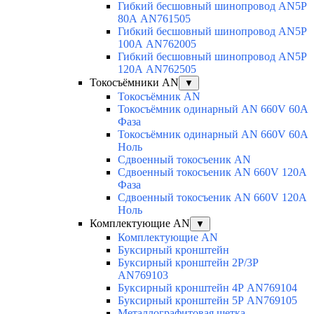
Гибкий бесшовный шинопровод AN5P
80А AN761505
Гибкий бесшовный шинопровод AN5P
100А AN762005
Гибкий бесшовный шинопровод AN5P
120А AN762505
Токосъёмники AN
▼
Токосъёмник AN
Токосъёмник одинарный AN 660V 60A
Фаза
Токосъёмник одинарный AN 660V 60A
Ноль
Сдвоенный токосъеник AN
Сдвоенный токосъеник AN 660V 120A
Фаза
Сдвоенный токосъеник AN 660V 120A
Ноль
Комплектующие AN
▼
Комплектующие AN
Буксирный кронштейн
Буксирный кронштейн 2Р/3Р
AN769103
Буксирный кронштейн 4Р AN769104
Буксирный кронштейн 5Р AN769105
Металлографитовая щетка