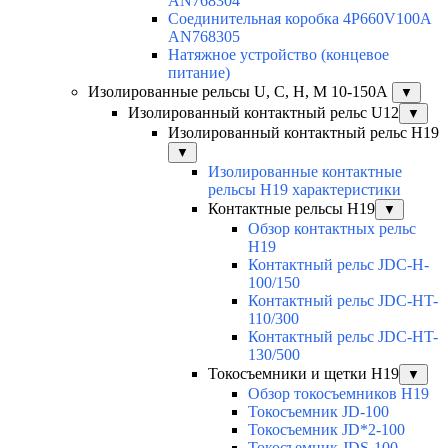
AN768304
Соединительная коробка 4P660V100A
AN768305
Натяжное устройство (концевое
питание)
Изолированные рельсы U, C, H, M 10-150А
▼
Изолированный контактный рельс U12
▼
Изолированный контактный рельс Н19
▼
Изолированные контактные
рельсы Н19 характеристики
Контактные рельсы H19
▼
Обзор контактных рельс
H19
Контактный рельс JDC-H-
100/150
Контактный рельс JDC-HT-
110/300
Контактный рельс JDC-HT-
130/500
Токосъемники и щетки H19
▼
Обзор токосъемников H19
Токосъемник JD-100
Токосъемник JD*2-100
Токосъемник JDS-100