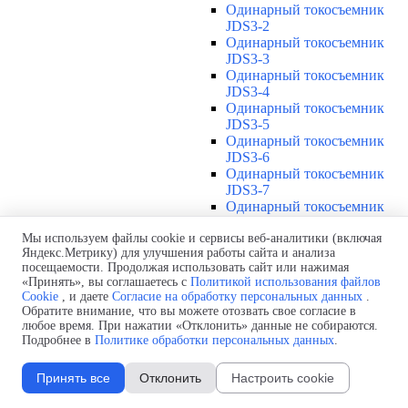
Одинарный токосъемник
JDS3-2
Одинарный токосъемник
JDS3-3
Одинарный токосъемник
JDS3-4
Одинарный токосъемник
JDS3-5
Одинарный токосъемник
JDS3-6
Одинарный токосъемник
JDS3-7
Одинарный токосъемник
JDS3-8
Одинарный токосъемник
Мы используем файлы cookie и сервисы веб-аналитики (включая
Яндекс.Метрику) для улучшения работы сайта и анализа
JDS3-9
посещаемости. Продолжая использовать сайт или нажимая
Одинарный токосъемник
«Принять», вы соглашаетесь с
Политикой использования файлов
JDS3-10
Cookie
, и даете
Согласие на обработку персональных данных
.
Одинарный токосъемник
Обратите внимание, что вы можете отозвать свое согласие в
JDS3-11
любое время. При нажатии «Отклонить» данные не собираются.
Одинарный токосъемник
Подробнее в
Политике обработки персональных данных
.
JDS3-12
Соединения U12
▼
Принять все
Отклонить
Настроить cookie
Защитная оболочка для
соединений U12