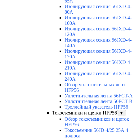
65A
Изолирующая секция 56JXD-4-
80A
Изолирующая секция 56JXD-4-
100A
Изолирующая секция 56JXD-4-
120A
Изолирующая секция 56JXD-4-
140A
Изолирующая секция 56JXD-4-
170A
Изолирующая секция 56JXD-4-
210A
Изолирующая секция 56JXD-4-
240A
Обзор уплотнительных лент
HFP56
Уплотнительная лента 56FCT-A
Уплотнительная лента 56FCT-B
Троллейный указатель HFP56
Токосъемники и щетки HFP56
▼
Обзор токосъемников и щеток
HFP56
Токосъемник 56JD-4/25 25А 4
полюса