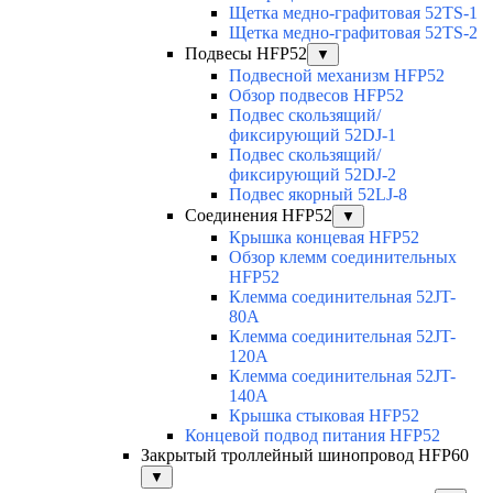
Щетка медно-графитовая 52TS-1
Щетка медно-графитовая 52TS-2
Подвесы HFP52
▼
Подвесной механизм HFP52
Обзор подвесов HFP52
Подвес скользящий/
фиксирующий 52DJ-1
Подвес скользящий/
фиксирующий 52DJ-2
Подвес якорный 52LJ-8
Соединения HFP52
▼
Крышка концевая HFP52
Обзор клемм соединительных
HFP52
Клемма соединительная 52JT-
80A
Клемма соединительная 52JT-
120A
Клемма соединительная 52JT-
140A
Крышка стыковая HFP52
Концевой подвод питания HFP52
Закрытый троллейный шинопровод HFP60
▼