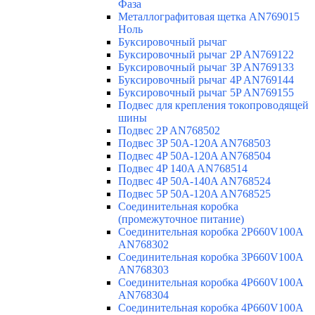
Фаза
Металлографитовая щетка AN769015
Ноль
Буксировочный рычаг
Буксировочный рычаг 2P AN769122
Буксировочный рычаг 3P AN769133
Буксировочный рычаг 4P AN769144
Буксировочный рычаг 5P AN769155
Подвес для крепления токопроводящей
шины
Подвес 2P AN768502
Подвес 3P 50A-120A AN768503
Подвес 4P 50A-120A AN768504
Подвес 4P 140A AN768514
Подвес 4P 50A-140A AN768524
Подвес 5P 50A-120A AN768525
Соединительная коробка
(промежуточное питание)
Соединительная коробка 2P660V100A
AN768302
Соединительная коробка 3P660V100A
AN768303
Соединительная коробка 4P660V100A
AN768304
Соединительная коробка 4P660V100A