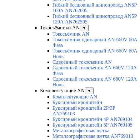
Гибкий бесшовный шинопровод AN5P
100А AN762005
Гибкий бесшовный шинопровод AN5P
120А AN762505
Токосъёмники AN
▼
Токосъёмник AN
Токосъёмник одинарный AN 660V 60A
Фаза
Токосъёмник одинарный AN 660V 60A
Ноль
Сдвоенный токосъеник AN
Сдвоенный токосъеник AN 660V 120A
Фаза
Сдвоенный токосъеник AN 660V 120A
Ноль
Комплектующие AN
▼
Комплектующие AN
Буксирный кронштейн
Буксирный кронштейн 2Р/3Р
AN769103
Буксирный кронштейн 4Р AN769104
Буксирный кронштейн 5Р AN769105
Металлографитовая щетка
Металлографитовая щетка AN769010