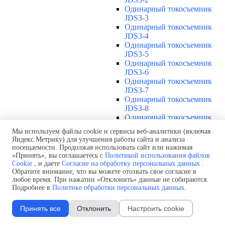
Одинарный токосъемник
JDS3-3
Одинарный токосъемник
JDS3-4
Одинарный токосъемник
JDS3-5
Одинарный токосъемник
JDS3-6
Одинарный токосъемник
JDS3-7
Одинарный токосъемник
JDS3-8
Одинарный токосъемник
JDS3-9
Мы используем файлы cookie и сервисы веб-аналитики (включая
Одинарный токосъемник
Яндекс.Метрику) для улучшения работы сайта и анализа
JDS3-10
посещаемости. Продолжая использовать сайт или нажимая
Одинарный токосъемник
«Принять», вы соглашаетесь с
Политикой использования файлов
JDS3-11
Cookie
, и даете
Согласие на обработку персональных данных
.
Одинарный токосъемник
Обратите внимание, что вы можете отозвать свое согласие в
любое время. При нажатии «Отклонить» данные не собираются.
JDS3-12
Подробнее в
Политике обработки персональных данных
.
Соединения U12
▼
Защитная оболочка для
Принять все
Отклонить
Настроить cookie
соединений U12
Стыковочное соединение U12