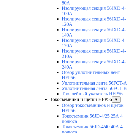
80A
Изолирующая секция 56JXD-4-
100A
Изолирующая секция 56JXD-4-
120A
Изолирующая секция 56JXD-4-
140A
Изолирующая секция 56JXD-4-
170A
Изолирующая секция 56JXD-4-
210A
Изолирующая секция 56JXD-4-
240A
Обзор уплотнительных лент
HFP56
Уплотнительная лента 56FCT-A
Уплотнительная лента 56FCT-B
Троллейный указатель HFP56
Токосъемники и щетки HFP56
▼
Обзор токосъемников и щеток
HFP56
Токосъемник 56JD-4/25 25А 4
полюса
Токосъемник 56JD-4/40 40А 4
полюса